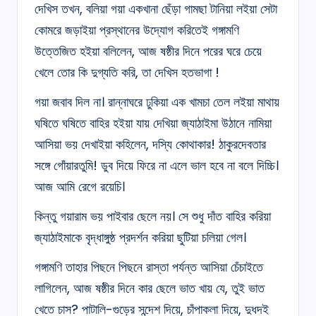
দেখিস তখন, বলিয়া গয়া একখানা ছেঁড়া গামছা টানিয়া লইয়া সেটা
কোমরে জড়াইয়া প্রস্থানের উদ্যোগ করিতেই গঙ্গামণি
উত্তেজিত হইয়া বলিলেন, আজ ষষ্ঠীর দিনে পরের ঘরে চেয়ে
খেলে তোর কি দুগ্যতি করি, তা দেখিস হতভাগা !
গয়া জবাব দিল না। রান্নাঘরে ঢুকিয়া এক খামচা তেল লইয়া মাথায়
ঘষিতে ঘষিতে বাহির হইয়া যায় দেখিয়া জ্যাঠাইমা উঠানে নামিয়া
আসিয়া ভয় দেখাইয়া কহিলেন, দস্যি কোথাকার! ঠাকুরদেবতার
সঙ্গে গোঁয়ারতুমি! ডুব দিয়ে ফিরে না এলে ভাল হবে না বলে দিচ্চি।
আজ আমি রেগে রয়েচি।
কিন্তু গয়ারাম ভয় পাইবার ছেলে নয়। সে শুধু দাঁত বাহির করিয়া
জ্যাঠাইমাকে বৃদ্ধাঙ্গুষ্ঠ প্রদর্শন করিয়া ছুটিয়া চলিয়া গেল।
গঙ্গামণি তাহার পিছনে পিছনে রাস্তা পর্যন্ত আসিয়া চেঁচাইতে
লাগিলেন, আজ ষষ্ঠীর দিনে কার ছেলে ভাত খায় যে, তুই ভাত
খেতে চাস? পাটালি-গুড়ের সন্দেশ দিয়ে, চাঁপাকলা দিয়ে, দুধদই