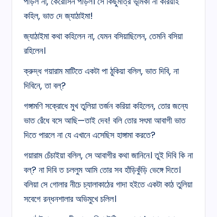
পড়িল না, কেরোসিন পড়িল। সে কিছুমাত্র ভূমিকা না করিয়াই
কহিল, ভাত দে জ্যাঠাইমা!
জ্যাঠাইমা কথা কহিলেন না, যেমন বসিয়াছিলেন, তেমনি বসিয়া
রহিলেন।
ক্রুদ্ধ গয়ারাম মাটিতে একটা পা ঠুকিয়া বলিল, ভাত দিবি, না
দিবিনে, তা বল্‌?
গঙ্গামণি সক্রোধে মুখ তুলিয়া তর্জন করিয়া কহিলেন, তোর জন্যে
ভাত রেঁধে বসে আছি—তাই দেব! বলি তোর সৎমা আবাগী ভাত
দিতে পারলে না যে এখানে এসেছিস হাঙ্গামা করতে?
গয়ারাম চেঁচাইয়া বলিল, সে আবাগীর কথা জানিনে। তুই দিবি কি না
বল্‌? না দিবি ত চললুম আমি তোর সব হাঁড়িকুঁড়ি ভেঙ্গে দিতে।
বলিয়া সে গোলার নীচে চ্যালাকাঠের গাদা হইতে একটা কাঠ তুলিয়া
সবেগে রন্ধনশালার অভিমুখে চলিল।