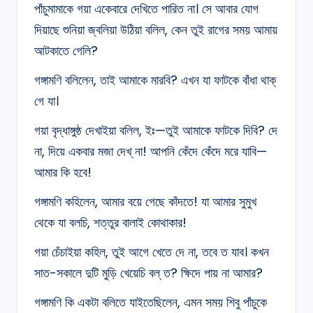
পাঁচুমামাকে গয়া একেবারে দেখিতে পারিত না। সে আবার যোগ
দিয়াছে শুনিয়া জ্বলিয়া উঠিয়া বলিল, কেন তুই রাগের সময় আমায়
আটকাতে গেলি?
গঙ্গামণি বলিলেন, তাই আমাকে মারবি? এখন যা ফাটকে বাঁধা থাক্‌
গে যা।
গয়া বৃদ্ধাঙ্গুষ্ঠ দেখাইয়া বলিল, ইঃ—তুই আমাকে ফাটকে দিবি? দে
না, দিয়ে একবার মজা দেখ্‌ না! আপনি কেঁদে কেঁদে মরে যাবি—
আমার কি হবে!
গঙ্গামণি কহিলেন, আমার বয়ে গেছে কাঁদতে! যা আমার সুমুখ
থেকে যা বলচি, শত্তুর বালাই কোথাকার!
গয়া চেঁচাইয়া কহিল, তুই আগে খেতে দে না, তবে ত যাব। কখন
সাত-সকালে দুটি মুড়ি খেয়েচি বল্‌ ত? ক্ষিদে পায় না আমার?
গঙ্গামণি কি একটা বলিতে যাইতেছিলেন, এমন সময় শিবু পাঁচুকে