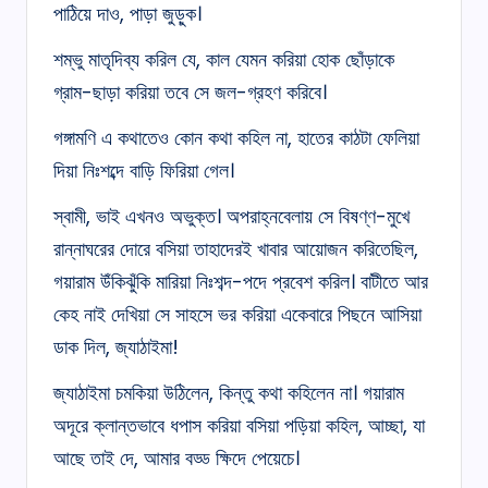
পাঠিয়ে দাও, পাড়া জুড়ুক।
শম্ভু মাতৃদিব্য করিল যে, কাল যেমন করিয়া হোক ছোঁড়াকে
গ্রাম-ছাড়া করিয়া তবে সে জল-গ্রহণ করিবে।
গঙ্গামণি এ কথাতেও কোন কথা কহিল না, হাতের কাঠটা ফেলিয়া
দিয়া নিঃশব্দে বাড়ি ফিরিয়া গেল।
স্বামী, ভাই এখনও অভুক্ত। অপরাহ্নবেলায় সে বিষণ্ণ-মুখে
রান্নাঘরের দোরে বসিয়া তাহাদেরই খাবার আয়োজন করিতেছিল,
গয়ারাম উঁকিঝুঁকি মারিয়া নিঃশব্দ-পদে প্রবেশ করিল। বাটীতে আর
কেহ নাই দেখিয়া সে সাহসে ভর করিয়া একেবারে পিছনে আসিয়া
ডাক দিল, জ্যাঠাইমা!
জ্যাঠাইমা চমকিয়া উঠিলেন, কিন্তু কথা কহিলেন না। গয়ারাম
অদূরে ক্লান্তভাবে ধপাস করিয়া বসিয়া পড়িয়া কহিল, আচ্ছা, যা
আছে তাই দে, আমার বড্ড ক্ষিদে পেয়েচে।