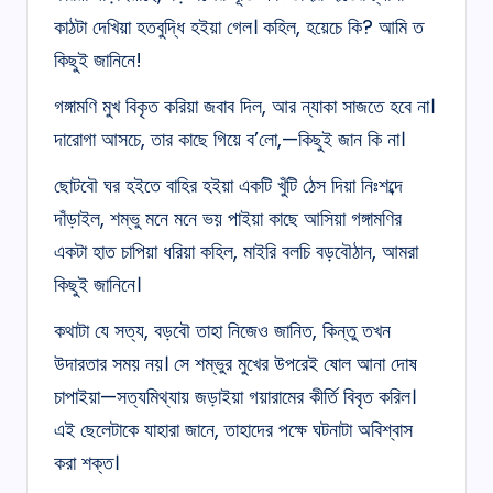
কাঠটা দেখিয়া হতবুদ্ধি হইয়া গেল। কহিল, হয়েচে কি? আমি ত
কিছুই জানিনে!
গঙ্গামণি মুখ বিকৃত করিয়া জবাব দিল, আর ন্যাকা সাজতে হবে না।
দারোগা আসচে, তার কাছে গিয়ে ব’লো,—কিছুই জান কি না।
ছোটবৌ ঘর হইতে বাহির হইয়া একটি খুঁটি ঠেস দিয়া নিঃশব্দে
দাঁড়াইল, শম্ভু মনে মনে ভয় পাইয়া কাছে আসিয়া গঙ্গামণির
একটা হাত চাপিয়া ধরিয়া কহিল, মাইরি বলচি বড়বৌঠান, আমরা
কিছুই জানিনে।
কথাটা যে সত্য, বড়বৌ তাহা নিজেও জানিত, কিন্তু তখন
উদারতার সময় নয়। সে শম্ভুর মুখের উপরেই ষোল আনা দোষ
চাপাইয়া—সত্যমিথ্যায় জড়াইয়া গয়ারামের কীর্তি বিবৃত করিল।
এই ছেলেটাকে যাহারা জানে, তাহাদের পক্ষে ঘটনাটা অবিশ্বাস
করা শক্ত।