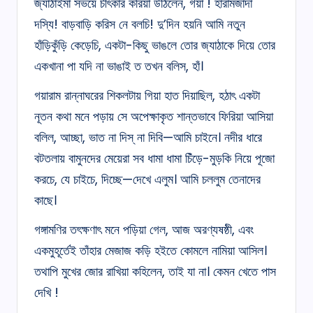
জ্যাঠাইমা সভয়ে চীৎকার করিয়া উঠিলেন, গয়া ! হারামজাদা
দস্যি! বাড়বাড়ি করিস নে বলচি! দু’দিন হয়নি আমি নতুন
হাঁড়িকুঁড়ি কেড়েচি, একটা-কিছু ভাঙলে তোর জ্যাঠাকে দিয়ে তোর
একখানা পা যদি না ভাঙাই ত তখন বলিস, হাঁ।
গয়ারাম রান্নাঘরের শিকলটায় গিয়া হাত দিয়াছিল, হঠাৎ একটা
নূতন কথা মনে পড়ায় সে অপেক্ষাকৃত শান্তভাবে ফিরিয়া আসিয়া
বলিল, আচ্ছা, ভাত না দিস্‌ না দিবি—আমি চাইনে। নদীর ধারে
বটতলায় বামুনদের মেয়েরা সব ধামা ধামা চিঁড়ে-মুড়কি নিয়ে পূজো
করচে, যে চাইচে, দিচ্ছে—দেখে এলুম। আমি চললুম তেনাদের
কাছে।
গঙ্গামণির তৎক্ষণাৎ মনে পড়িয়া গেল, আজ অরণ্যষষ্ঠী, এবং
একমুহূর্তেই তাঁহার মেজাজ কড়ি হইতে কোমলে নামিয়া আসিল।
তথাপি মুখের জোর রাখিয়া কহিলেন, তাই যা না। কেমন খেতে পাস
দেখি !