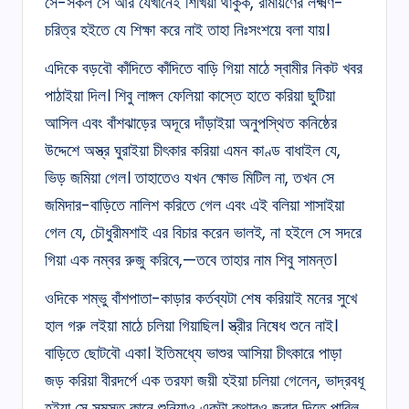
সে-সকল সে আর যেখানেই শিখিয়া থাকুক, রামায়ণের লক্ষ্মণ-
চরিত্র হইতে যে শিক্ষা করে নাই তাহা নিঃসংশয়ে বলা যায়।
এদিকে বড়বৌ কাঁদিতে কাঁদিতে বাড়ি গিয়া মাঠে স্বামীর নিকট খবর
পাঠাইয়া দিল। শিবু লাঙ্গল ফেলিয়া কাস্তে হাতে করিয়া ছুটিয়া
আসিল এবং বাঁশঝাড়ের অদূরে দাঁড়াইয়া অনুপস্থিত কনিষ্ঠের
উদ্দেশে অস্ত্র ঘুরাইয়া চীৎকার করিয়া এমন কাণ্ড বাধাইল যে,
ভিড় জমিয়া গেল। তাহাতেও যখন ক্ষোভ মিটিল না, তখন সে
জমিদার-বাড়িতে নালিশ করিতে গেল এবং এই বলিয়া শাসাইয়া
গেল যে, চৌধুরীমশাই এর বিচার করেন ভালই, না হইলে সে সদরে
গিয়া এক নম্বর রুজু করিবে,—তবে তাহার নাম শিবু সামন্ত।
ওদিকে শম্ভু বাঁশপাতা-কাড়ার কর্তব্যটা শেষ করিয়াই মনের সুখে
হাল গরু লইয়া মাঠে চলিয়া গিয়াছিল। স্ত্রীর নিষেধ শুনে নাই।
বাড়িতে ছোটবৌ একা। ইতিমধ্যে ভাশুর আসিয়া চীৎকারে পাড়া
জড় করিয়া বীরদর্পে এক তরফা জয়ী হইয়া চলিয়া গেলেন, ভাদ্রবধূ
হইয়া সে সমস্ত কানে শুনিয়াও একটা কথারও জবাব দিতে পারিল