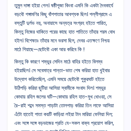
তুমুল দাঙ্গা হইয়া গেল। ষষ্ঠীপূজা কিংবা এমনি কি একটা দৈবকার্যে
বড়বৌ গঙ্গামণির কিছু বাঁশপাতার আবশ্যক ছিল। পল্লীগ্রামে এ
বস্তুটি দুর্লভ নয়, অনায়াসে অন্যত্র সংগ্রহ হইতে পারিত,
কিন্তু নিজের থাকিতে পরের কাছে হাত পাতিতে তাঁহার শরম বোধ
হইল। বিশেষতঃ তাঁহার মনে ভরসা ছিল, দেবর এতক্ষণে নিশ্চয়
মাঠে গিয়াছে—ছোটবৌ একা আর করিবে কি !
কিন্তু কি কারণে শম্ভুর সেদিন মাঠে বাহির হইতে বিলম্ব
হইয়াছিল। সে সবেমাত্র পান্তা-ভাত শেষ করিয়া হাত ধুইবার
উদ্যোগ করিতেছিল, এমনি সময়ে ছোটবৌ পুকুরঘাট হইতে
উঠিপড়ি করিয়া ছুটিয়া আসিয়া স্বামীকে সংবাদ দিল। শম্ভুর
কোথায় রহিল জলের ঘটি—কোথায় রহিল হাত-মুখ ধোওয়া, সে
রৈ-রাই শব্দে সমস্ত পাড়াটা তোলপাড় করিয়া তিন লাফে আসিয়া
এঁটো হাতেই পাতা কয়টি কাড়িয়া লইয়া টান মারিয়া ফেলিয়া দিল;
এবং সঙ্গে সঙ্গে বড়ভাজের প্রতি যে-সকল বাক্য প্রয়োগ করিল,