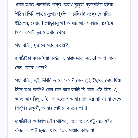
খাবার কথায় গঙ্গামণির শান্ত ক্রোধ মুহূর্তে প্রজ্বলিত হইয়া
উঠিল। তিনি তাহার মুখের প্রতি না চাহিয়াই সক্রোধে বলিয়া
উঠিলেন, বেহায়া! পোড়ারমুখো! আবার আমার কাছে এসেচিস
ক্ষিদে বলে? দূর হ এখান থেকে।
গয়া বলিল, দূর হব তোর কথায়?
জ্যাঠাইমা ধমক দিয়া কহিলেন, হারামজাদা নচ্ছার! আমি আবার
দোব তোকে খেতে?
গয়া বলিল, তুই দিবিনি ত কে দেবে? কেন তুই ইঁদুরের দোষ দিয়া
মিছে কথা বললি? কেন ভাল করে বললি নি, বাবা, এই দিয়ে খা,
আজ আর কিছু নেই! তা হলে ত আমার রাগ হয় না। দে না খেতে
শিগ্‌গির রাক্ষুসী, আমার পেট যে জ্বলে গেল!
জ্যাঠাইমা ক্ষণকাল মৌন থাকিয়া, মনে মনে একটু নরম হইয়া
বলিলেন, পেট জ্বলে থাকে তোর সৎমার কাছে যা।