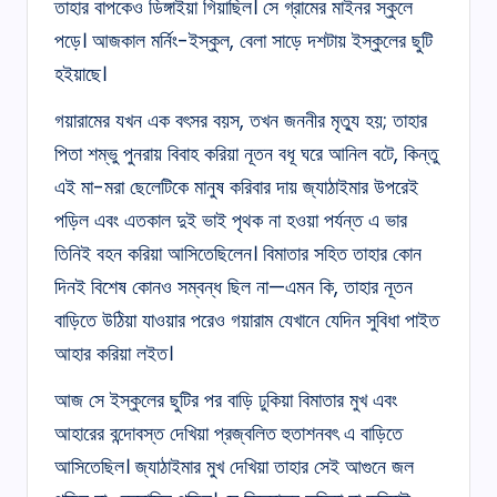
তাহার বাপকেও ডিঙ্গাইয়া গিয়াছিল। সে গ্রামের মাইনর স্কুলে
পড়ে। আজকাল মর্নিং-ইস্কুল, বেলা সাড়ে দশটায় ইস্কুলের ছুটি
হইয়াছে।
গয়ারামের যখন এক বৎসর বয়স, তখন জননীর মৃত্যু হয়; তাহার
পিতা শম্ভু পুনরায় বিবাহ করিয়া নূতন বধূ ঘরে আনিল বটে, কিন্তু
এই মা-মরা ছেলেটিকে মানুষ করিবার দায় জ্যাঠাইমার উপরেই
পড়িল এবং এতকাল দুই ভাই পৃথক না হওয়া পর্যন্ত এ ভার
তিনিই বহন করিয়া আসিতেছিলেন। বিমাতার সহিত তাহার কোন
দিনই বিশেষ কোনও সম্বন্ধ ছিল না—এমন কি, তাহার নূতন
বাড়িতে উঠিয়া যাওয়ার পরেও গয়ারাম যেখানে যেদিন সুবিধা পাইত
আহার করিয়া লইত।
আজ সে ইস্কুলের ছুটির পর বাড়ি ঢুকিয়া বিমাতার মুখ এবং
আহারের বন্দোবস্ত দেখিয়া প্রজ্বলিত হুতাশনবৎ এ বাড়িতে
আসিতেছিল। জ্যাঠাইমার মুখ দেখিয়া তাহার সেই আগুনে জল