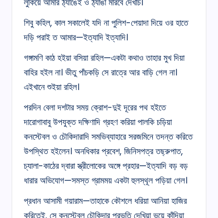
লুকিয়ে আমার ঠ্যাঙেই ও ঠ্যাঙা মারবে দেখচি।
শিবু কহিল, কাল সকালেই যদি না পুলিশ-পেয়াদা দিয়ে ওর হাতে
দড়ি পরাই ত আমার—ইত্যাদি ইত্যাদি।
গঙ্গামণি কাঠ হইয়া বসিয়া রহিল—একটা কথাও তাহার মুখ দিয়া
বাহির হইল না। ভীতু পাঁচকড়ি সে রাত্রে আর বাড়ি গেল না।
এইখানে শুইয়া রহিল।
পরদিন বেলা দশটার সময় ক্রোশ-দুই দূরের পথ হইতে
দারোগাবাবু উপযুক্ত দক্ষিণাদি গ্রহণ করিয়া পালকি চড়িয়া
কনস্টেবল ও চৌকিদারাদি সমভিব্যাহারে সরজমিনে তদন্ত করিতে
উপস্থিত হইলেন। অনধিকার প্রবেশ, জিনিসপত্র তছ্‌রুপাত,
চ্যালা-কাঠের দ্বারা স্ত্রীলোকের অঙ্গে প্রহার—ইত্যাদি বড় বড়
ধারার অভিযোগ—সমস্ত গ্রামময় একটা হুলস্থূল পড়িয়া গেল।
প্রধান আসামী গয়ারাম—তাহাকে কৌশলে ধরিয়া আনিয়া হাজির
করিতেই, সে কনস্টেবল চৌকিদার প্রভৃতি দেখিয়া ভয়ে কাঁদিয়া