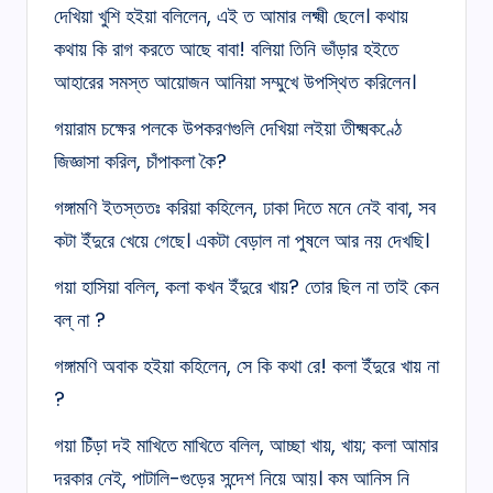
দেখিয়া খুশি হইয়া বলিলেন, এই ত আমার লক্ষ্মী ছেলে। কথায়
কথায় কি রাগ করতে আছে বাবা! বলিয়া তিনি ভাঁড়ার হইতে
আহারের সমস্ত আয়োজন আনিয়া সম্মুখে উপস্থিত করিলেন।
গয়ারাম চক্ষের পলকে উপকরণগুলি দেখিয়া লইয়া তীক্ষ্মকণ্ঠে
জিজ্ঞাসা করিল, চাঁপাকলা কৈ?
গঙ্গামণি ইতস্ততঃ করিয়া কহিলেন, ঢাকা দিতে মনে নেই বাবা, সব
কটা ইঁদুরে খেয়ে গেছে। একটা বেড়াল না পুষলে আর নয় দেখছি।
গয়া হাসিয়া বলিল, কলা কখন ইঁদুরে খায়? তোর ছিল না তাই কেন
বল্‌ না ?
গঙ্গামণি অবাক হইয়া কহিলেন, সে কি কথা রে! কলা ইঁদুরে খায় না
?
গয়া চিঁড়া দই মাখিতে মাখিতে বলিল, আচ্ছা খায়, খায়; কলা আমার
দরকার নেই, পাটালি-গুড়ের সন্দেশ নিয়ে আয়। কম আনিস নি