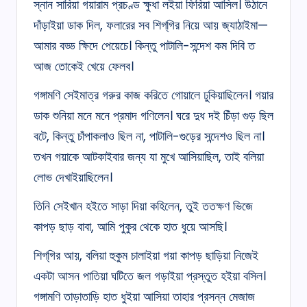
স্নান সারিয়া গয়ারাম প্রচণ্ড ক্ষুধা লইয়া ফিরিয়া আসিল। উঠানে
দাঁড়াইয়া ডাক দিল, ফলারের সব শিগ্‌গির নিয়ে আয় জ্যাঠাইমা—
আমার বড্ড ক্ষিদে পেয়েচে। কিন্তু পাটালি-সন্দেশ কম দিবি ত
আজ তোকেই খেয়ে ফেলব।
গঙ্গামণি সেইমাত্র গরুর কাজ করিতে গোয়ালে ঢুকিয়াছিলেন। গয়ার
ডাক শুনিয়া মনে মনে প্রমাদ গণিলেন। ঘরে দুধ দই চিঁড়া গুড় ছিল
বটে, কিন্তু চাঁপাকলাও ছিল না, পাটালি-গুড়ের সন্দেশও ছিল না।
তখন গয়াকে আটকাইবার জন্য যা মুখে আসিয়াছিল, তাই বলিয়া
লোভ দেখাইয়াছিলেন।
তিনি সেইখান হইতে সাড়া দিয়া কহিলেন, তুই ততক্ষণ ভিজে
কাপড় ছাড় বাবা, আমি পুকুর থেকে হাত ধুয়ে আসছি।
শিগ্‌গির আয়, বলিয়া হুকুম চালাইয়া গয়া কাপড় ছাড়িয়া নিজেই
একটা আসন পাতিয়া ঘটিতে জল গড়াইয়া প্রস্তুত হইয়া বসিল।
গঙ্গামণি তাড়াতাড়ি হাত ধুইয়া আসিয়া তাহার প্রসন্ন মেজাজ