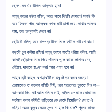
ছেলে যেন ওঁর উকিল মোক্তার হবে।
শম্ভু কাতর হইয়া বলিল, আরে সাধে দিইনি সেখানে! সবাই কি
ঘরে ফিরতে পায়, আদ্ধেক লোক মাটি চাপা হয়ে কোথায় তলিয়ে
যায়, তার তল্লাশই মেলে না।
ছোটবৌ বলিল, তবে বাপ-ব্যাটাতে মিলে ফাটকে খাট গে যাও।
বড়বৌ চুপ করিয়া রহিল। শম্ভু তাহার হাতটা ধরিয়া বলিল, আমি
কালই ছোঁড়াকে নিয়ে গিয়ে পাঁচ্‌লার পুলে কাজে লাগিয়ে দেব,
বৌঠান, দাদাকে ঠাণ্ডা কর। আর এমন হবে না।
তাহার স্ত্রী কহিল, ঝগড়াঝাঁটি ত শুধু ঐ ড্যাক্‌রার জন্যে।
তোমাকেও ত কতবার বলিচি দিদি, ওরে ঘরেদোরে ঢুকতে দিও না—
আশকারা দিও না। আমি বলিনে তাই, নইলে ও-মাসে তোমাদের
মর্তমান কলার কাঁদিটে রাত্তিরে কে কেটে নিয়েছিল? সে ত ঐ
দস্যি। যেমন কুকুর তেমন মুগুর না হলে কি চলে? পুলের কাজে