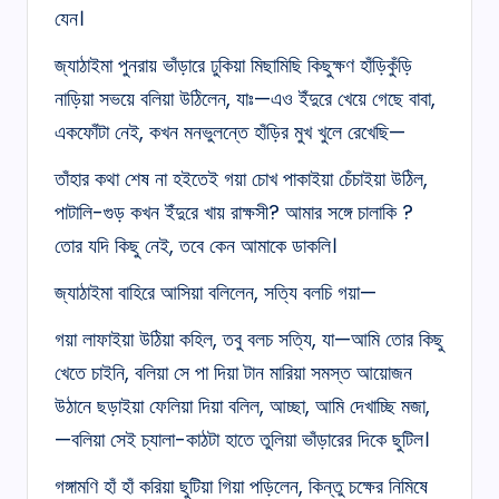
যেন।
জ্যাঠাইমা পুনরায় ভাঁড়ারে ঢুকিয়া মিছামিছি কিছুক্ষণ হাঁড়িকুঁড়ি
নাড়িয়া সভয়ে বলিয়া উঠিলেন, যাঃ—এও ইঁদুরে খেয়ে গেছে বাবা,
একফোঁটা নেই, কখন মনভুলন্তে হাঁড়ির মুখ খুলে রেখেছি—
তাঁহার কথা শেষ না হইতেই গয়া চোখ পাকাইয়া চেঁচাইয়া উঠিল,
পাটালি-গুড় কখন ইঁদুরে খায় রাক্ষসী? আমার সঙ্গে চালাকি ?
তোর যদি কিছু নেই, তবে কেন আমাকে ডাকলি।
জ্যাঠাইমা বাহিরে আসিয়া বলিলেন, সত্যি বলচি গয়া—
গয়া লাফাইয়া উঠিয়া কহিল, তবু বলচ সত্যি, যা—আমি তোর কিছু
খেতে চাইনি, বলিয়া সে পা দিয়া টান মারিয়া সমস্ত আয়োজন
উঠানে ছড়াইয়া ফেলিয়া দিয়া বলিল, আচ্ছা, আমি দেখাচ্ছি মজা,
—বলিয়া সেই চ্যালা-কাঠটা হাতে তুলিয়া ভাঁড়ারের দিকে ছুটিল।
গঙ্গামণি হাঁ হাঁ করিয়া ছুটিয়া গিয়া পড়িলেন, কিন্তু চক্ষের নিমিষে