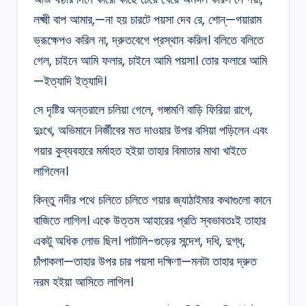
লক্ষ্মী বাপ আমার,—না হয় চারটে পয়সা দেব রে, শোন্‌—গয়ারাম
ভ্রূক্ষেপও করিল না, দ্রুতবেগে প্রস্থান করিল। বলিতে বলিতে
গেল, চাইনে আমি ফলার, চাইনে আমি পয়সা। তোর ফলারে আমি
—ইত্যাদি ইত্যাদি।
সে দৃষ্টির অন্তরালে চলিয়া গেলে, গঙ্গামণি বাড়ি ফিরিয়া রাগে,
দুঃখে, অভিমানে নির্জীবের মত দাওয়ার উপর বসিয়া পড়িলেন এবং
গয়ার কুব্যবহারে মর্মাহত হইয়া তাহার বিমাতার মাথা খাইতে
লাগিলেন।
কিন্তু নদীর পথে চলিতে চলিতে গয়ার জ্যাঠাইমার কথাগুলো কানে
বাজিতে লাগিল। একে উত্তম আহারের প্রতি স্বভাবতঃই তাহার
একটু অধিক লোভ ছিল। পাটালি-গুড়ের সন্দেশ, দধি, দুগ্ধ,
চাঁপাকলা—তাহার উপর চার পয়সা দক্ষিণা—মনটা তাহার দ্রুত
নরম হইয়া আসিতে লাগিল।