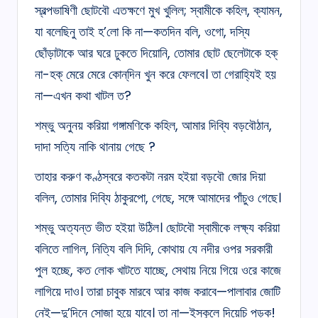
স্বল্পভাষিণী ছোটবৌ এতক্ষণে মুখ খুলিল; স্বামীকে কহিল, ক্যামন,
যা বলেছিনু তাই হ’লো কি না—কতদিন বলি, ওগো, দস্যি
ছোঁড়াটাকে আর ঘরে ঢুকতে দিয়োনি, তোমার ছোট ছেলেটাকে হক্‌
না-হক্‌ মেরে মেরে কোন্‌দিন খুন করে ফেলবে। তা গেরাহ্যিই হয়
না—এখন কথা খাটল ত?
শম্ভু অনুনয় করিয়া গঙ্গামণিকে কহিল, আমার দিব্যি বড়বৌঠান,
দাদা সত্যি নাকি থানায় গেছে ?
তাহার করুণ কণ্ঠস্বরে কতকটা নরম হইয়া বড়বৌ জোর দিয়া
বলিল, তোমার দিব্যি ঠাকুরপো, গেছে, সঙ্গে আমাদের পাঁচুও গেছে।
শম্ভু অত্যন্ত ভীত হইয়া উঠিল। ছোটবৌ স্বামীকে লক্ষ্য করিয়া
বলিতে লাগিল, নিত্যি বলি দিদি, কোথায় যে নদীর ওপর সরকারী
পুল হচ্ছে, কত লোক খাটতে যাচ্ছে, সেথায় নিয়ে গিয়ে ওরে কাজে
লাগিয়ে দাও। তারা চাবুক মারবে আর কাজ করাবে—পালাবার জোটি
নেই—দু’দিনে সোজা হয়ে যাবে। তা না—ইস্কুলে দিয়েচি পড়ুক!