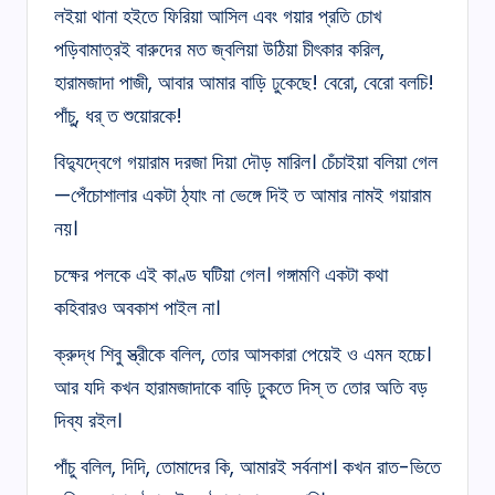
লইয়া থানা হইতে ফিরিয়া আসিল এবং গয়ার প্রতি চোখ
পড়িবামাত্রই বারুদের মত জ্বলিয়া উঠিয়া চীৎকার করিল,
হারামজাদা পাজী, আবার আমার বাড়ি ঢুকেছে! বেরো, বেরো বলচি!
পাঁচু, ধর্‌ ত শুয়োরকে!
বিদ্যুদ্বেগে গয়ারাম দরজা দিয়া দৌড় মারিল। চেঁচাইয়া বলিয়া গেল
—পেঁচোশালার একটা ঠ্যাং না ভেঙ্গে দিই ত আমার নামই গয়ারাম
নয়।
চক্ষের পলকে এই কাণ্ড ঘটিয়া গেল। গঙ্গামণি একটা কথা
কহিবারও অবকাশ পাইল না।
ক্রুদ্ধ শিবু স্ত্রীকে বলিল, তোর আসকারা পেয়েই ও এমন হচ্চে।
আর যদি কখন হারামজাদাকে বাড়ি ঢুকতে দিস্‌ ত তোর অতি বড়
দিব্য রইল।
পাঁচু বলিল, দিদি, তোমাদের কি, আমারই সর্বনাশ। কখন রাত-ভিতে