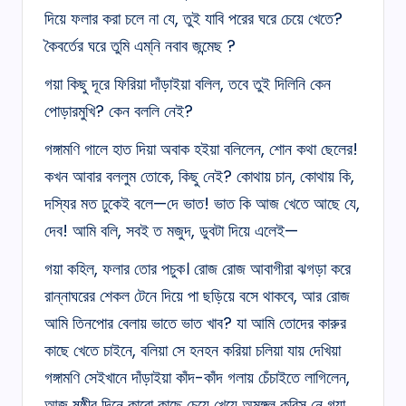
দিয়ে ফলার করা চলে না যে, তুই যাবি পরের ঘরে চেয়ে খেতে?
কৈবর্তের ঘরে তুমি এম্‌নি নবাব জন্মেছ ?
গয়া কিছু দূরে ফিরিয়া দাঁড়াইয়া বলিল, তবে তুই দিলিনি কেন
পোড়ারমুখি? কেন বললি নেই?
গঙ্গামণি গালে হাত দিয়া অবাক হইয়া বলিলেন, শোন কথা ছেলের!
কখন আবার বললুম তোকে, কিছু নেই? কোথায় চান, কোথায় কি,
দস্যির মত ঢুকেই বলে—দে ভাত! ভাত কি আজ খেতে আছে যে,
দেব! আমি বলি, সবই ত মজুদ, ডুবটা দিয়ে এলেই—
গয়া কহিল, ফলার তোর পচুক। রোজ রোজ আবাগীরা ঝগড়া করে
রান্নাঘরের শেকল টেনে দিয়ে পা ছড়িয়ে বসে থাকবে, আর রোজ
আমি তিনপোর বেলায় ভাতে ভাত খাব? যা আমি তোদের কারুর
কাছে খেতে চাইনে, বলিয়া সে হনহন করিয়া চলিয়া যায় দেখিয়া
গঙ্গামণি সেইখানে দাঁড়াইয়া কাঁদ-কাঁদ গলায় চেঁচাইতে লাগিলেন,
আজ ষষ্ঠীর দিনে কারো কাছে চেয়ে খেয়ে অমঙ্গল করিস নে গয়া,