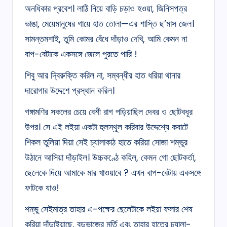
অনধিকার প্রবেশ। লাঠি নিয়ে বাড়ি চড়াও হওয়া, জিনিসপত্র
ভাঙা, মেয়েমানুষের গায়ে হাত তোলা—এর শাস্তি ছ’মাস জেল।
সামন্তমশাই, তুমি কোমর বেঁধে দাঁড়াও দেখি, আমি কেমন না
বাপ-বেটাকে একসঙ্গে জেলে পুরতে পারি !
শিবু আর দ্বিরুক্তি করিল না, সম্বন্ধীর হাত ধরিয়া থানার
দারোগার উদ্দেশে প্রস্থান করিল।
গঙ্গামণির সকলের চেয়ে বেশী রাগ পড়িয়াছিল দেবর ও ছোটবধূর
উপর। সে এই লইয়া একটা হুলস্থূল করিবার উদ্দেশ্যে কবাটে
শিকল তুলিয়া দিয়া সেই চ্যালাকাঠ হাতে করিয়া সোজা শম্ভুর
উঠানে আসিয়া দাঁড়াইল। উচ্চকণ্ঠে কহিল, কেমন গো ছোটকর্তা,
ছেলেকে দিয়ে আমাকে মার খাওয়াবে ? এখন বাপ-বেটায় একসঙ্গে
ফাটকে যাও!
শম্ভু সেইমাত্র তাহার এ-পক্ষের ছেলেটাকে লইয়া ফলার শেষ
করিয়া দাঁড়াইয়াছে, বড়ভাজের মূর্তি এবং তাহার হাতের চ্যালা-