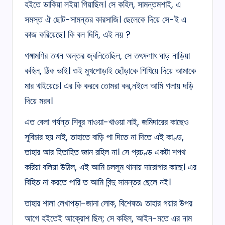
হইতে ডাকিয়া লইয়া গিয়াছিল। সে কহিল, সামন্তমশাই, এ
সমস্ত ঐ ছোট-সামন্তর কারসাজি। ছেলেকে দিয়ে সে-ই এ
কাজ করিয়েছে। কি বল দিদি, এই নয় ?
গঙ্গামণির তখন অন্তর জ্বলিতেছিল, সে তৎক্ষণাৎ ঘাড় নাড়িয়া
কহিল, ঠিক ভাই। ওই মুখপোড়াই ছোঁড়াকে শিখিয়ে দিয়ে আমাকে
মার খাইয়েচে। এর কি করবে তোমরা কর,নইলে আমি গলায় দড়ি
দিয়ে মরব।
এত বেলা পর্যন্ত শিবুর নাওয়া-খাওয়া নাই, জমিদারের কাছেও
সুবিচার হয় নাই, তাহাতে বাড়ি পা দিতে না দিতে এই কাণ্ড,
তাহার আর হিতাহিত জ্ঞান রহিল না। সে প্রচণ্ড একটা শপথ
করিয়া বলিয়া উঠিল, এই আমি চললুম থানায় দারোগার কাছে। এর
বিহিত না করতে পারি ত আমি বিন্দু সামন্তর ছেলে নই।
তাহার শালা লেখাপড়া-জানা লোক, বিশেষতঃ তাহার গয়ার উপর
আগে হইতেই আক্রোশ ছিল; সে কহিল, আইন-মতে এর নাম