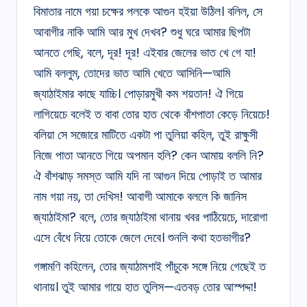
বিমাতার নামে গয়া চক্ষের পলকে আগুন হইয়া উঠিল। বলিল, সে
আবাগীর নাকি আমি আর মুখ দেখব? শুধু ঘরে আমার ছিপটা
আনতে গেছি, বলে, দূর! দূর! এইবার জেলের ভাত খে গে যা!
আমি বললুম, তোদের ভাত আমি খেতে আসিনি—আমি
জ্যাঠাইমার কাছে যাচ্চি। পোড়ারমুখী কম শয়তান! ঐ গিয়ে
লাগিয়েচে বলেই ত বাবা তোর হাত থেকে বাঁশপাতা কেড়ে নিয়েচে!
বলিয়া সে সজোরে মাটিতে একটা পা তুলিয়া কহিল, তুই রাক্ষুসী
নিজে পাতা আনতে গিয়ে অপমান হলি? কেন আমায় বললি নি?
ঐ বাঁশঝাড় সমস্ত আমি যদি না আগুন দিয়ে পোড়াই ত আমার
নাম গয়া নয়, তা দেখিস! আবাগী আমাকে বললে কি জানিস
জ্যাঠাইমা? বলে, তোর জ্যাঠাইমা থানায় খবর পাঠিয়েচে, দারোগা
এসে বেঁধে নিয়ে তোকে জেলে দেবে। শুনলি কথা হতভাগীর?
গঙ্গামণি কহিলেন, তোর জ্যাঠামশাই পাঁচুকে সঙ্গে নিয়ে গেছেই ত
থানায়। তুই আমার গায়ে হাত তুলিস—এতবড় তোর আস্পদ্দা!