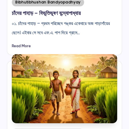
Posted
Bibhutibhushan Bandyopadhyay
in
চাঁদের পাহাড় – বিভূতিভূষণ বন্দ্যোপাধ্যায়
০১. চাঁদের পাহাড় – প্রথম পরিচ্ছেদ শঙ্কর একেবারে অজ পাড়াগাঁয়ের
ছেলে। এইবার সে সবে এফ.এ. পাশ দিয়ে গ্রামে…
Read More