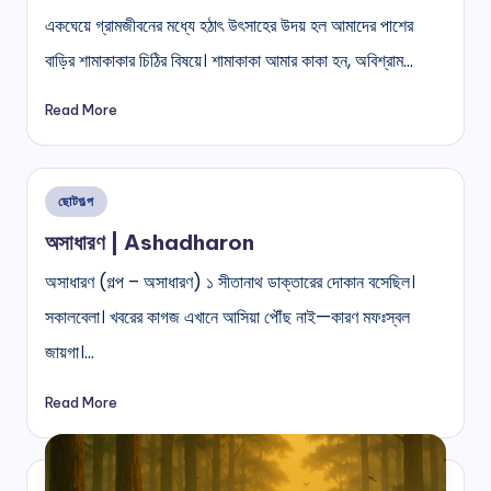
একঘেয়ে গ্রামজীবনের মধ্যে হঠাৎ উৎসাহের উদয় হল আমাদের পাশের
বাড়ির শামাকাকার চিঠির বিষয়ে। শামাকাকা আমার কাকা হন, অবিশ্রাম…
Read More
Posted
ছোটগল্প
in
অসাধারণ | Ashadharon
অসাধারণ (গল্প – অসাধারণ) ১ সীতানাথ ডাক্তারের দোকান বসেছিল।
সকালবেলা। খবরের কাগজ এখানে আসিয়া পৌঁছ নাই—কারণ মফঃস্বল
জায়গা।…
Read More