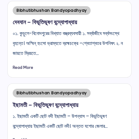
Posted
Bibhutibhushan Bandyopadhyay
in
দেবযান – বিভূতিভূষণ বন্দ্যোপাধ্যায়
০১. কুড়ুলে-বিনোদপুরের বিখ্যাত বস্ত্রব্যবসায়ী ১. সৰ্ব্বাজীবে সৰ্ব্বসংস্থে
বৃহন্তে। অস্মিন্ হংসো ভ্রাম্যতে ব্রহ্মচক্রে –শ্বেতাশ্বতর উপনিষৎ ২. ন
জায়তে ম্রিয়তে…
Read More
Posted
Bibhutibhushan Bandyopadhyay
in
ইছামতী – বিভূতিভূষণ বন্দ্যোপাধ্যায়
১. ইছামতী একটি ছোট নদী ইছামতী – উপন্যাস – বিভূতিভূষণ
বন্দ্যোপাধ্যায় ইছামতী একটি ছোট নদী। অন্তত যশোর জেলার…