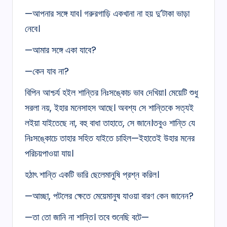
—আপনার সঙ্গে যাব। গরুরগাড়ি একখানা না হয় দু’টাকা ভাড়া
নেবে।
—আমার সঙ্গে একা যাবে?
—কেন যাব না?
বিপিন আশ্চর্য হইল শান্তির নিঃসঙ্কোচ ভাব দেখিয়া। মেয়েটি শুধু
সরলা নয়, ইহার মনেসাহস আছে। অবশ্য সে শান্তিকে সত্যই
লইয়া যাইতেছে না, বহু বাধা তাহাতে, সে জানে।তবুও শান্তি যে
নিঃসঙ্কোচে তাহার সহিত যাইতে চাহিল—ইহাতেই উহার মনের
পরিচয়পাওয়া যায়।
হঠাৎ শান্তি একটি ভারি ছেলেমানুষি প্রশ্ন করিল।
—আচ্ছা, পটলের ক্ষেতে মেয়েমানুষ যাওয়া বারণ কেন জানেন?
—তা তো জানি না শান্তি। তবে শুনেছি বটে—