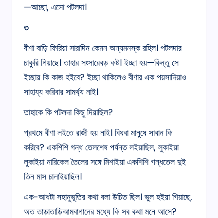
—আচ্ছা, এসো পটলদা।
৩
বীণা বাড়ি ফিরিয়া সারাদিন কেমন অন্যমনস্ক রহিল। পটলদার
চাকুরি গিয়াছে। তাহার সংসারেবড় কষ্ট। ইচ্ছা হয়—কিন্তু সে
ইচ্ছায় কি কাজ হইবে? ইচ্ছা থাকিলেও বীণার এক পয়সাদিয়াও
সাহায্য করিবার সামর্থ্য নাই।
তাহাকে কি পটলদা কিছু দিয়াছিল?
প্রথমে বীণা লইতে রাজী হয় নাই। বিধবা মানুষে সাবান কি
করিবে? একশিশি গন্ধ তেলশেষ পর্যন্ত লইয়াছিল, লুকাইয়া
লুকাইয়া নারিকেল তৈলের সঙ্গে মিশাইয়া একশিশি গন্ধতেল দুই
তিন মাস চালাইয়াছিল।
এক-আধটা সহানুভূতির কথা বলা উচিত ছিল। ভুল হইয়া গিয়াছে,
অত তাড়াতাড়িআমবাগানের মধ্যে কি সব কথা মনে আসে?