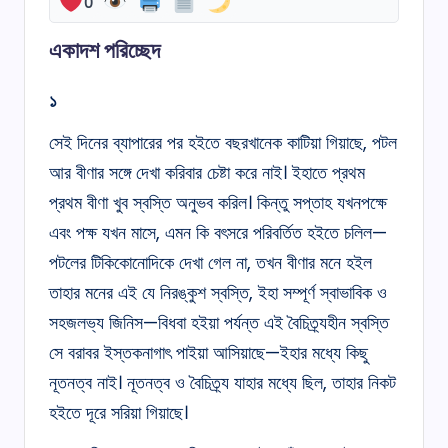
0
একাদশ পরিচ্ছেদ
১
সেই দিনের ব্যাপারের পর হইতে বছরখানেক কাটিয়া গিয়াছে, পটল
আর বীণার সঙ্গে দেখা করিবার চেষ্টা করে নাই। ইহাতে প্রথম
প্রথম বীণা খুব স্বস্তি অনুভব করিল। কিন্তু সপ্তাহ যখনপক্ষে
এবং পক্ষ যখন মাসে, এমন কি বৎসরে পরিবর্তিত হইতে চলিল—
পটলের টিকিকোনোদিকে দেখা গেল না, তখন বীণার মনে হইল
তাহার মনের এই যে নিরঙ্কুশ স্বস্তি, ইহা সম্পূর্ণ স্বাভাবিক ও
সহজলভ্য জিনিস—বিধবা হইয়া পর্যন্ত এই বৈচিত্র্যহীন স্বস্তি
সে বরাবর ইস্তকনাগাৎ পাইয়া আসিয়াছে—ইহার মধ্যে কিছু
নূতনত্ব নাই। নূতনত্ব ও বৈচিত্র্য যাহার মধ্যে ছিল, তাহার নিকট
হইতে দূরে সরিয়া গিয়াছে।