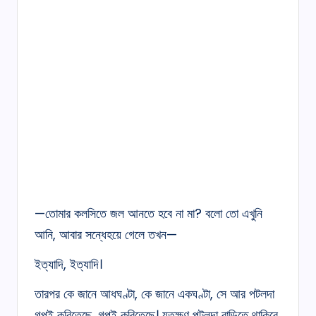
—তোমার কলসিতে জল আনতে হবে না মা? বলো তো এখুনি
আনি, আবার সন্ধেহয়ে গেলে তখন—
ইত্যাদি, ইত্যাদি।
তারপর কে জানে আধঘণ্টা, কে জানে একঘণ্টা, সে আর পটলদা
গল্পই করিতেছে, গল্পই করিতেছে। যতক্ষণ পটলদা বাড়িতে থাকিবে