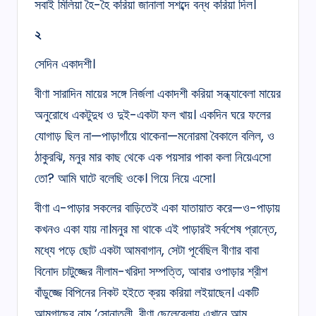
সবাই মিলিয়া হৈ-হৈ করিয়া জানালা সশব্দে বন্ধ করিয়া দিল।
২
সেদিন একাদশী।
বীণা সারাদিন মায়ের সঙ্গে নির্জলা একাদশী করিয়া সন্ধ্যাবেলা মায়ের
অনুরোধে একটুদুধ ও দুই-একটা ফল খায়। একদিন ঘরে ফলের
যোগাড় ছিল না—পাড়াগাঁয়ে থাকেনা—মনোরমা বৈকালে বলিল, ও
ঠাকুরঝি, মনুর মার কাছ থেকে এক পয়সার পাকা কলা নিয়েএসো
তো? আমি ঘাটে বলেছি ওকে। গিয়ে নিয়ে এসো।
বীণা এ-পাড়ার সকলের বাড়িতেই একা যাতায়াত করে—ও-পাড়ায়
কখনও একা যায় না।মনুর মা থাকে এই পাড়ারই সর্বশেষ প্রান্তে,
মধ্যে পড়ে ছোট একটা আমবাগান, সেটা পূর্বেছিল বীণার বাবা
বিনোদ চাটুজ্জের নীলাম-খরিদা সম্পত্তি, আবার ওপাড়ার শ্রীশ
বাঁডুজ্জে বিপিনের নিকট হইতে ক্রয় করিয়া লইয়াছেন। একটি
আমগাছের নাম ‘সোনাতলী, বীণা ছেলেবেলায় এখানে আম