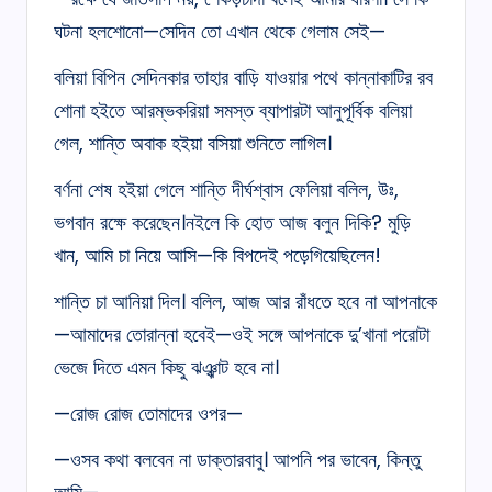
ঘটনা হলশোনো—সেদিন তো এখান থেকে গেলাম সেই—
বলিয়া বিপিন সেদিনকার তাহার বাড়ি যাওয়ার পথে কান্নাকাটির রব
শোনা হইতে আরম্ভকরিয়া সমস্ত ব্যাপারটা আনুপূর্বিক বলিয়া
গেল, শান্তি অবাক হইয়া বসিয়া শুনিতে লাগিল।
বর্ণনা শেষ হইয়া গেলে শান্তি দীর্ঘশ্বাস ফেলিয়া বলিল, উঃ,
ভগবান রক্ষে করেছেন।নইলে কি হোত আজ বলুন দিকি? মুড়ি
খান, আমি চা নিয়ে আসি—কি বিপদেই পড়েগিয়েছিলেন!
শান্তি চা আনিয়া দিল। বলিল, আজ আর রাঁধতে হবে না আপনাকে
—আমাদের তোরান্না হবেই—ওই সঙ্গে আপনাকে দু’খানা পরোটা
ভেজে দিতে এমন কিছু ঝঞ্ঝাট হবে না।
—রোজ রোজ তোমাদের ওপর—
—ওসব কথা বলবেন না ডাক্তারবাবু। আপনি পর ভাবেন, কিন্তু