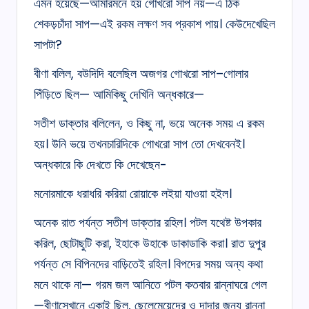
এমন হয়েছে—আমারমনে হয় গোখরো সাপ নয়—এ ঠিক
শেকড়চাঁদা সাপ—এই রকম লক্ষণ সব প্রকাশ পায়। কেউদেখেছিল
সাপটা?
বীণা বলিল, বউদিদি বলেছিল অজগর গোখরো সাপ–গোলার
পিঁড়িতে ছিল— আমিকিছু দেখিনি অন্ধকারে—
সতীশ ডাক্তার বলিলেন, ও কিছু না, ভয়ে অনেক সময় এ রকম
হয়। উনি ভয়ে তখনচারিদিকে গোখরো সাপ তো দেখবেনই।
অন্ধকারে কি দেখতে কি দেখেছেন-
মনোরমাকে ধরাধরি করিয়া রোয়াকে লইয়া যাওয়া হইল।
অনেক রাত পর্যন্ত সতীশ ডাক্তার রহিল। পটল যথেষ্ট উপকার
করিল, ছোটাছুটি করা, ইহাকে উহাকে ডাকাডাকি করা। রাত দুপুর
পর্যন্ত সে বিপিনদের বাড়িতেই রহিল। বিপদের সময় অন্য কথা
মনে থাকে না— গরম জল আনিতে পটল কতবার রান্নাঘরে গেল
—বীণাসেখানে একাই ছিল, ছেলেমেয়েদের ও দাদার জন্য রান্না