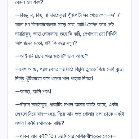
কেমন হল শরৎ?
—কিচ্ছু না, কিছু না দাদাঠাকুর। পুঁজিপাটা সব খেয়ে গেল—স’ ন’
আনা মণ কিনলামবেচলাম সাড়ে সাত, আট। সেদিন আর নেই
দাদাঠাকুর, ডাহা লোকসান। তবে কি করি, লেখাপড়া তো শিখিনি
আপনাদের মতো, খাই কি করে বলুন?
—আইনদ্দি চাচার খবর জানো? ভাল আছে?
—বেশ আছে, পরশু বেলতলার মাঠে বিচুলি তুলতে গিয়ে দেখি বুড়ো
দিব্যি খুঁটিরমতো বসে ধানের শাল পাহারা দিচ্ছে।
—আচ্ছা, আসি শরৎ।
—দাঁড়ান দাদাঠাকুর, পাকাটির মশাল আমার করাই আছে, একটা
জ্বেলে নিয়ে যান—ওরে, নিয়ে আয় তত গোলার তলা থেকে একটা
মশাল! ক’দিন থাকবেন বাড়ি?
—থাকব আর কই? তিন চার দিনের বেশিরুগীপত্তর ফেলে—