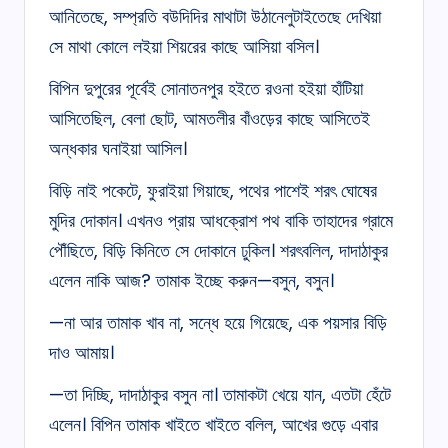
আনিতেছে, সম্প্রতি বউদিদির মাথাটা উঠানেলুটাইতেছে দেখিয়া
সে মাথা কোলে লইয়া শিয়রের কাছে আসিয়া বসিল।
বিপিন দুপুরের পূর্বেই সোনাতনপুর হইতে রওনা হইয়া হাঁটিয়া
আসিতেছিল, বেলা ছোট, আমতলীর বাঁওড়ের কাছে আসিতেই
অন্ধকার ঘনাইয়া আসিল।
বিড়ি নাই পকেটে, ফুরাইয়া গিয়াছে, পথের পাশেই শরৎ ঘোষের
মুদির দোকান। এখনও প্রায় আধক্রোশ পথ বাকি তাহাদের গ্রামে
পৌঁছিতে, বিড়ি কিনিতে সে দোকানে ঢুকিল। শরৎবলিল, দাদাঠাকুর
এলেন নাকি আজ? তামাক ইচ্ছে করুন—বসুন, বসুন।
—না আর তামাক খাব না, সন্ধে হয়ে গিয়েছে, এক পয়সার বিড়ি
দাও আমায়।
—তা দিচ্ছি, দাদাঠাকুর বসুন না। তামাকটা খেয়ে যান, এতটা হেঁটে
এলেন। বিপিন তামাক খাইতে খাইতে বলিল, আখের গুড়ে এবার