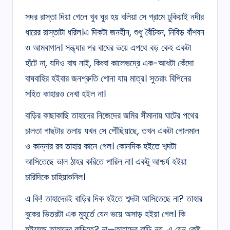
সদর রাস্তা দিয়া গেলে খুব ঘুর হয় বলিয়া সে গ্রামে ঢুকিয়াই নদীর
ধারের রাস্তাটা ধরিল।এ দিকটা জনহীন, শুধু বৈঁচিবন, নিবিড় বাঁশবন
ও আমবাগান। সন্ধ্যার পর বাঘের ভয়ে এপথে বড় কেহ একটা
হাঁটে না, যদিও বাঘ নাই, কিংবা কালেভদ্রে এক-আধটা কেঁদো
বাঘবাহির হইবার জনশ্রুতি শোনা যায় মাত্র। সুতরাং বিপিনের
সহিত কাহারও দেখা হইল না।
বাড়ির কাছাকাছি তাহাদের নিজেদের জমির সীমানায় ঘাটের পথের
চালতা গাছটার তলায় যখন সে পৌঁছিয়াছে, তখন একটা গোলমাল
ও কান্নার রব তাহার কানে গেল। কোনদিক হইতে শব্দটা
আসিতেছে ভাল ঠাহর করিতে পারিল না। একটু আশ্চর্য হইয়া
চারিদিকে চাহিয়াশুনিল।
এ কি! তাহাদেরই বাড়ির দিক হইতে শব্দটা আসিতেছে না? তাহার
বুকের ভিতরটা এক মুহূর্তে যেন ভয়ে অসাড় হইয়া গেল। কি
হইয়াছে তাহাদের বাড়িতে? না—তাহাদের বাড়ি নয়, এ যেন কেষ্ট