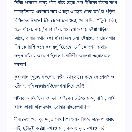
মিনিট পনেরোর মধ্যে গাঁয়ে রাষ্ট্র হইয়া গেল বিপিনের বউকে সাপে
কামড়াইয়াছে এবংসঙ্গে সঙ্গে এপাড়া ওপাড়ার লোক ভাঙিয়া পড়িল
বিপিনদের উঠানে। ভীম জেলে ভাল ওঝা, সে আসিয়া গাঁটুলি করিল,
মন্ত্র পড়িল, ঝাড়ফুঁক চালাইল, মনোরমা অসাড় হইয়া পড়িয়া
আছে, তাহার মাথায় ঘড়া করিয়া জল ঢালা হইয়াছে, তাহার মাথার
দীর্ঘ কেশরাশি জলে কাদায়লুটাইতেছে, সেদিকে তখন কাহারও
লক্ষ্য করিবার অবকাশ ছিল না। রোগিণীর অবস্থা লইয়াসকলে
ব্যস্ত।
কৃষ্ণলাল মুখুজ্জে বলিলেন, সতীশ ডাক্তারের কাছে কে গেল? ও
হরিপদ, তুমি একবারসাইকেলখানা নিয়ে ছোট!
পটলও আসিয়াছিল, সে ভাল সাইকেল চড়িতে জানে, বলিল, আমি
যাচ্ছি কাকা। হরিপদভাই, তোমার সাইকেলখানা—
বীণা দেখা গেল খুব শক্ত মেয়ে। সে অমন বিপদে হাত-পা হারায়
নাই, ছুটাছুটি করিয়া কখনও জল, কখনও নুন, কখনও দড়ি