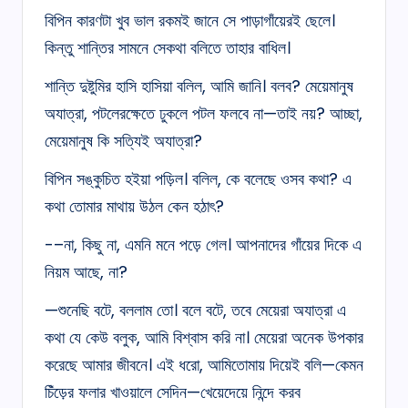
বিপিন কারণটা খুব ভাল রকমই জানে সে পাড়াগাঁয়েরই ছেলে।
কিন্তু শান্তির সামনে সেকথা বলিতে তাহার বাধিল।
শান্তি দুষ্টুমির হাসি হাসিয়া বলিল, আমি জানি। বলব? মেয়েমানুষ
অযাত্রা, পটলেরক্ষেতে ঢুকলে পটল ফলবে না—তাই নয়? আচ্ছা,
মেয়েমানুষ কি সত্যিই অযাত্রা?
বিপিন সঙ্কুচিত হইয়া পড়িল। বলিল, কে বলেছে ওসব কথা? এ
কথা তোমার মাথায় উঠল কেন হঠাৎ?
-–না, কিছু না, এমনি মনে পড়ে গেল। আপনাদের গাঁয়ের দিকে এ
নিয়ম আছে, না?
—শুনেছি বটে, বললাম তো। বলে বটে, তবে মেয়েরা অযাত্রা এ
কথা যে কেউ বলুক, আমি বিশ্বাস করি না। মেয়েরা অনেক উপকার
করেছে আমার জীবনে। এই ধরো, আমিতোমায় দিয়েই বলি—কেমন
চিঁড়ের ফলার খাওয়ালে সেদিন—খেয়েদেয়ে নিন্দে করব