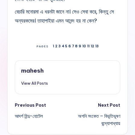
বেচারি মনোরমা এ ধরনটা জানে না। সেও সেবা করে, কিন্তু সে
অন্যরকমের। তাহাপাইয়া এমন আনন্দ হয় না কেন?
1
2
3
4
5
6
7
8
9
10
11
12
13
PAGES
mahesh
View All Posts
Post
Previous Post
Next Post
আদর্শ হিন্দু-হোটেল
অশনি সংকেত – বিভূতিভূষণ
navigation
বন্দ্যোপাধ্যায়