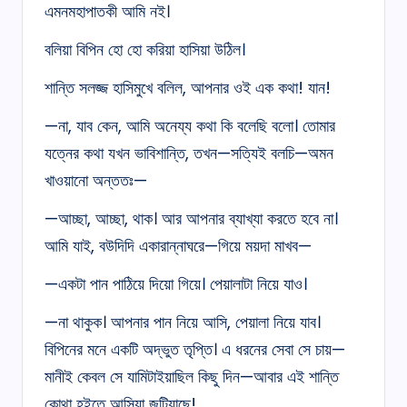
এমনমহাপাতকী আমি নই।
বলিয়া বিপিন হো হো করিয়া হাসিয়া উঠিল।
শান্তি সলজ্জ হাসিমুখে বলিল, আপনার ওই এক কথা! যান!
—না, যাব কেন, আমি অনেয্য কথা কি বলেছি বলো। তোমার
যত্নের কথা যখন ভাবিশান্তি, তখন—সত্যিই বলচি—অমন
খাওয়ানো অন্ততঃ—
—আচ্ছা, আচ্ছা, থাক। আর আপনার ব্যাখ্যা করতে হবে না।
আমি যাই, বউদিদি একারান্নাঘরে—গিয়ে ময়দা মাখব—
—একটা পান পাঠিয়ে দিয়ো গিয়ে। পেয়ালাটা নিয়ে যাও।
—না থাকুক। আপনার পান নিয়ে আসি, পেয়ালা নিয়ে যাব।
বিপিনের মনে একটি অদ্ভুত তৃপ্তি। এ ধরনের সেবা সে চায়—
মানীই কেবল সে যামিটাইয়াছিল কিছু দিন—আবার এই শান্তি
কোথা হইতে আসিয়া জুটিয়াছে!