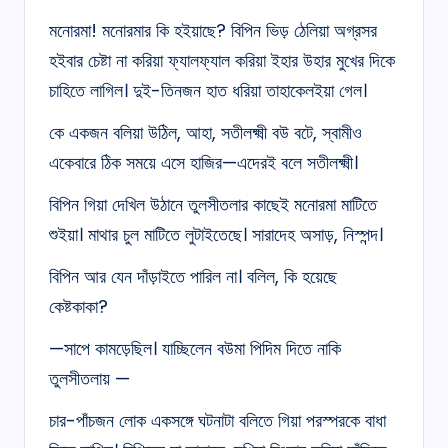
মনোরমা! মনোরমার কি হইয়াছে? বিপিন ভিড় ঠেলিয়া অগ্রসর
হইবার চেষ্টা না করিয়া ফ্যালফ্যাল করিয়া ইহার উহার মুখের দিকে
চাহিতে লাগিল। দুই-তিনজন হাত ধরিয়া তাহাকেলইয়া গেল।
কে একজন বলিয়া উঠিল, আহা, সতীলক্ষ্মী বউ বটে, স্বামীও
একেবারে ঠিক সময়ে এসে হাজির—এদেরই বলে সতীলক্ষ্মী।
বিপিন গিয়া দেখিল উঠানে তুলসীতলার কাছেই মনোরমা মাটিতে
শুইয়া। মাথার চুল মাটিতে লুটাইতেছে। সারাদেহ অসাড়, নিস্পন্দ।
বিপিন আর যেন দাঁড়াইতে পারিল না। বলিল, কি হয়েছে
কেষ্টকাকা?
—সাপে কামড়েছিল। যাচ্ছিলেন বউমা পিদিম দিতে নাকি
তুলসীতলায় —
চার-পাঁচজন লোক একসঙ্গে ঘটনাটা বলিতে গিয়া পরস্পরকে বাধা