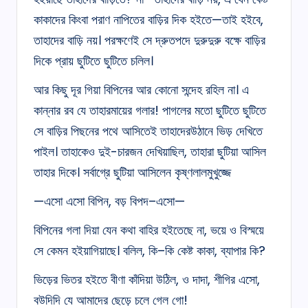
কাকাদের কিংবা পরাণ নাপিতের বাড়ির দিক হইতে—তাই হইবে,
তাহাদের বাড়ি নয়। পরক্ষণেই সে দ্রুতপদে দুরুদুরু বক্ষে বাড়ির
দিকে প্রায় ছুটিতে ছুটিতে চলিল।
আর কিছু দূর গিয়া বিপিনের আর কোনো সন্দেহ রহিল না। এ
কান্নার রব যে তাহারমায়ের গলার! পাগলের মতো ছুটিতে ছুটিতে
সে বাড়ির পিছনের পথে আসিতেই তাহাদেরউঠানে ভিড় দেখিতে
পাইল। তাহাকেও দুই-চারজন দেখিয়াছিল, তাহারা ছুটিয়া আসিল
তাহার দিকে। সর্বাগ্রে ছুটিয়া আসিলেন কৃষ্ণলালমুখুজ্জে
—এসো এসো বিপিন, বড় বিপদ–এসো—
বিপিনের গলা দিয়া যেন কথা বাহির হইতেছে না, ভয়ে ও বিস্ময়ে
সে কেমন হইয়াগিয়াছে। বলিল, কি–কি কেষ্ট কাকা, ব্যাপার কি?
ভিড়ের ভিতর হইতে বীণা কাঁদিয়া উঠিল, ও দাদা, শীগির এসো,
বউদিদি যে আমাদের ছেড়ে চলে গেল গো!