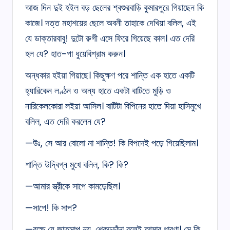
আজ দিন দুই হইল বড় ছেলের শ্বশুরবাড়ি কুমারপুরে গিয়াছেন কি
কাজে। দত্ত মহাশয়ের ছেলে অবনী তাহাকে দেখিয়া বলিল, এই
যে ডাক্তারবাবু! দুটো রুগী এসে ফিরে গিয়েছে কাল। এত দেরি
হল যে? হাত-পা ধুয়েবিশ্রাম করুন।
অন্ধকার হইয়া গিয়াছে। কিছুক্ষণ পরে শান্তি এক হাতে একটি
হ্যারিকেন লণ্ঠন ও অন্য হাতে একটা বাটিতে মুড়ি ও
নারিকেলকোরা লইয়া আসিল। বাটিটা বিপিনের হাতে দিয়া হাসিমুখে
বলিল, এত দেরি করলেন যে?
—উঃ, সে আর বোলো না শান্তি! কি বিপদেই পড়ে গিয়েছিলাম।
শান্তি উদ্বিগ্ন মুখে বলিল, কি? কি?
—আমার স্ত্রীকে সাপে কামড়েছিল।
—সাপে! কি সাপ?
—রক্ষে যে জাতসাপ নয়, শেকড়চাঁদা বলেই আমার ধারণা। সে কি