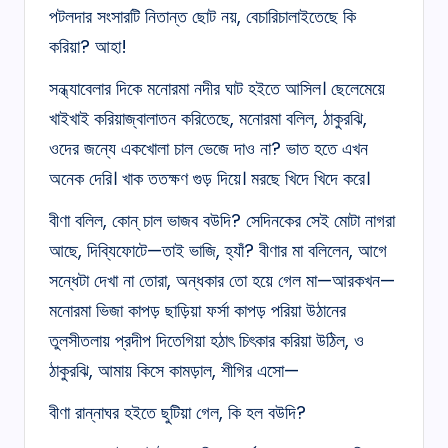
পটলদার সংসারটি নিতান্ত ছোট নয়, বেচারিচালাইতেছে কি
করিয়া? আহা!
সন্ধ্যাবেলার দিকে মনোরমা নদীর ঘাট হইতে আসিল। ছেলেমেয়ে
খাইখাই করিয়াজ্বালাতন করিতেছে, মনোরমা বলিল, ঠাকুরঝি,
ওদের জন্যে একখোলা চাল ভেজে দাও না? ভাত হতে এখন
অনেক দেরি। খাক ততক্ষণ গুড় দিয়ে। মরছে খিদে খিদে করে।
বীণা বলিল, কোন্ চাল ভাজব বউদি? সেদিনকের সেই মোটা নাগরা
আছে, দিব্যিফোটে—তাই ভাজি, হ্যাঁ? বীণার মা বলিলেন, আগে
সন্ধেটা দেখা না তোরা, অন্ধকার তো হয়ে গেল মা—আরকখন—
মনোরমা ভিজা কাপড় ছাড়িয়া ফর্সা কাপড় পরিয়া উঠানের
তুলসীতলায় প্রদীপ দিতেগিয়া হঠাৎ চিৎকার করিয়া উঠিল, ও
ঠাকুরঝি, আমায় কিসে কামড়াল, শীগির এসো—
বীণা রান্নাঘর হইতে ছুটিয়া গেল, কি হল বউদি?