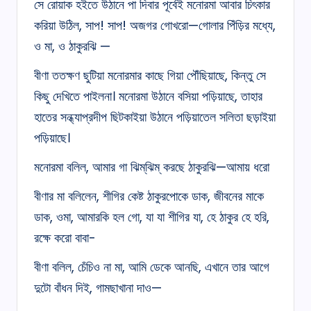
সে রোয়াক হইতে উঠানে পা দিবার পূর্বেই মনোরমা আবার চিৎকার
করিয়া উঠিল, সাপ! সাপ! অজগর গোখরো—গোলার পিঁড়ির মধ্যে,
ও মা, ও ঠাকুরঝি —
বীণা ততক্ষণ ছুটিয়া মনোরমার কাছে গিয়া পৌঁছিয়াছে, কিন্তু সে
কিছু দেখিতে পাইলনা। মনোরমা উঠানে বসিয়া পড়িয়াছে, তাহার
হাতের সন্ধ্যাপ্রদীপ ছিটকাইয়া উঠানে পড়িয়াতেল সলিতা ছড়াইয়া
পড়িয়াছে।
মনোরমা বলিল, আমার গা ঝিম্‌ঝিম্ করছে ঠাকুরঝি—আমায় ধরো
বীণার মা বলিলেন, শীগির কেষ্ট ঠাকুরপোকে ডাক, জীবনের মাকে
ডাক, ওমা, আমারকি হল গো, যা যা শীগির যা, হে ঠাকুর হে হরি,
রক্ষে করো বাবা-
বীণা বলিল, চেঁচিও না মা, আমি ডেকে আনছি, এখানে তার আগে
দুটো বাঁধন দিই, গামছাখানা দাও—