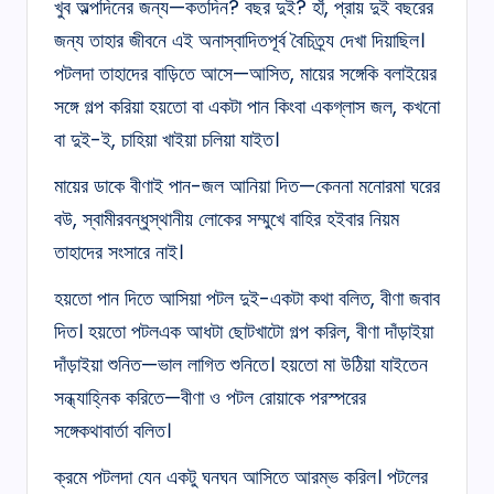
খুব অল্পদিনের জন্য—কতদিন? বছর দুই? হাঁ, প্রায় দুই বছরের
জন্য তাহার জীবনে এই অনাস্বাদিতপূর্ব বৈচিত্র্য দেখা দিয়াছিল।
পটলদা তাহাদের বাড়িতে আসে—আসিত, মায়ের সঙ্গেকি বলাইয়ের
সঙ্গে গল্প করিয়া হয়তো বা একটা পান কিংবা একগ্লাস জল, কখনো
বা দুই-ই, চাহিয়া খাইয়া চলিয়া যাইত।
মায়ের ডাকে বীণাই পান-জল আনিয়া দিত—কেননা মনোরমা ঘরের
বউ, স্বামীরবন্ধুস্থানীয় লোকের সম্মুখে বাহির হইবার নিয়ম
তাহাদের সংসারে নাই।
হয়তো পান দিতে আসিয়া পটল দুই-একটা কথা বলিত, বীণা জবাব
দিত। হয়তো পটলএক আধটা ছোটখাটো গল্প করিল, বীণা দাঁড়াইয়া
দাঁড়াইয়া শুনিত—ভাল লাগিত শুনিতে। হয়তো মা উঠিয়া যাইতেন
সন্ধ্যাহ্নিক করিতে—বীণা ও পটল রোয়াকে পরস্পরের
সঙ্গেকথাবার্তা বলিত।
ক্রমে পটলদা যেন একটু ঘনঘন আসিতে আরম্ভ করিল। পটলের