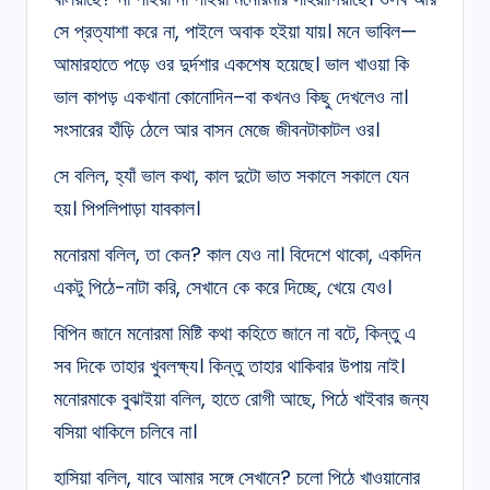
সে প্রত্যাশা করে না, পাইলে অবাক হইয়া যায়। মনে ভাবিল—
আমারহাতে পড়ে ওর দুর্দশার একশেষ হয়েছে। ভাল খাওয়া কি
ভাল কাপড় একখানা কোনোদিন–বা কখনও কিছু দেখলেও না।
সংসারের হাঁড়ি ঠেলে আর বাসন মেজে জীবনটাকাটল ওর।
সে বলিল, হ্যাঁ ভাল কথা, কাল দুটো ভাত সকালে সকালে যেন
হয়। পিপলিপাড়া যাবকাল।
মনোরমা বলিল, তা কেন? কাল যেও না। বিদেশে থাকো, একদিন
একটু পিঠে-নাটা করি, সেখানে কে করে দিচ্ছে, খেয়ে যেও।
বিপিন জানে মনোরমা মিষ্টি কথা কহিতে জানে না বটে, কিন্তু এ
সব দিকে তাহার খুবলক্ষ্য। কিন্তু তাহার থাকিবার উপায় নাই।
মনোরমাকে বুঝাইয়া বলিল, হাতে রোগী আছে, পিঠে খাইবার জন্য
বসিয়া থাকিলে চলিবে না।
হাসিয়া বলিল, যাবে আমার সঙ্গে সেখানে? চলো পিঠে খাওয়ানোর