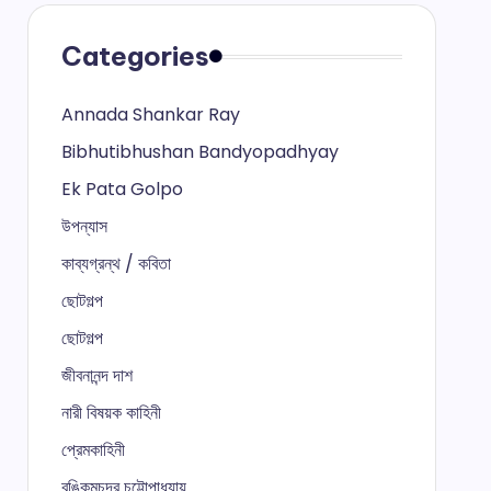
Categories
Annada Shankar Ray
Bibhutibhushan Bandyopadhyay
Ek Pata Golpo
উপন্যাস
কাব্যগ্রন্থ / কবিতা
ছোটগল্প
ছোটগল্প
জীবনানন্দ দাশ
নারী বিষয়ক কাহিনী
প্রেমকাহিনী
বঙ্কিমচন্দ্র চট্টোপাধ্যায়