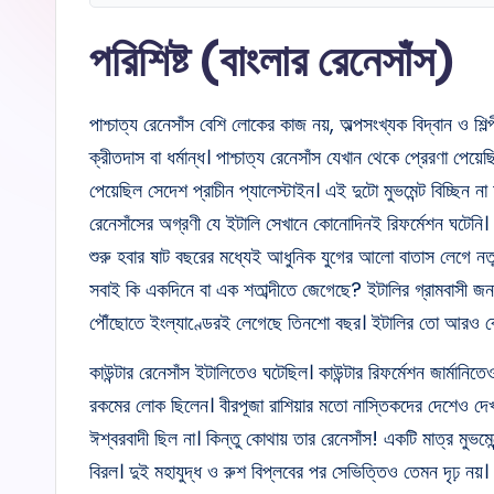
পরিশিষ্ট (বাংলার রেনেসাঁস)
পাশ্চাত্য রেনেসাঁস বেশি লোকের কাজ নয়, অল্পসংখ্যক বিদ্বান ও শ
ক্রীতদাস বা ধর্মান্ধ। পাশ্চাত্য রেনেসাঁস যেখান থেকে প্রেরণা পেয
পেয়েছিল সেদেশ প্রাচীন প্যালেস্টাইন। এই দুটো মুভমেন্ট বিচ্ছিন ন
রেনেসাঁসের অগ্রণী যে ইটালি সেখানে কোনোদিনই রিফর্মেশন ঘটে
শুরু হবার ষাট বছরের মধ্যেই আধুনিক যুগের আলো বাতাস লেগে ন
সবাই কি একদিনে বা এক শতাব্দীতে জেগেছে? ইটালির গ্রামবাসী জনগ
পৌঁছোতে ইংল্যাণ্ডেরই লেগেছে তিনশো বছর। ইটালির তো আরও বে
কাউন্টার রেনেসাঁস ইটালিতেও ঘটেছিল। কাউন্টার রিফর্মেশন জার্মান
রকমের লোক ছিলেন। বীরপূজা রাশিয়ার মতো নাস্তিকদের দেশেও দেখা
ঈশ্বরবাদী ছিল না। কিন্তু কোথায় তার রেনেসাঁস! একটি মাত্র মুভমেন
বিরল। দুই মহাযুদ্ধ ও রুশ বিপ্লবের পর সেভিত্তিও তেমন দৃঢ় নয়।