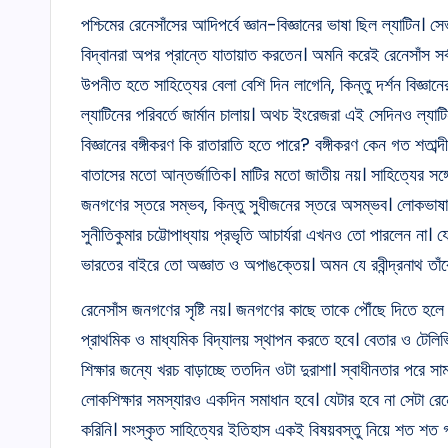
পশ্চিমের রেনেসাঁসের আদিপর্বে জ্ঞান-বিজ্ঞানের ভাষা ছিল ল্যাটিন। স
বিদ্বানরা অপর প্রান্তে যাতায়াত করতেন। অমনি করেই রেনেসাঁস সর্বত
উপনীত হতে সাহিত্যের বেলা বেশি দিন লাগেনি, কিন্তু দর্শন বিজ্ঞানে
ল্যাটিনের পরিবর্তে জার্মান চালায়। অথচ ইংরেজরা এই সেদিনও ল্যাটিন
বিজ্ঞানের বঙ্গীকরণ কি রাতারাতি হতে পারে? বঙ্গীকরণ কেন গত শতাব্
বাতাসের মতো আন্তর্জাতিক। মাটির মতো জাতীয় নয়। সাহিত্যের সঙ্গ
জনগণের স্তরে সম্ভব, কিন্তু সুধীজনের স্তরে অসম্ভব। লোকভাষা দিয়ে 
সুনীতিকুমার চট্টোপাধ্যায় প্রভৃতি আচার্যরা এখনও তো পারলেন না
ভারতের বাইরে তো অজ্ঞাত ও অপাঙক্তেয়। অমন যে রবীন্দ্রনাথ তা
রেনেসাঁস জনগণের সৃষ্টি নয়। জনগণের কাছে তাকে পৌঁছে দিতে হলে ত
প্রাথমিক ও মাধ্যমিক বিদ্যালয় স্থাপন করতে হবে। বেতার ও টেলিভি
শিক্ষার জন্যে খরচ বাড়াচ্ছে ততদিন ওটা দুরাশা। স্বাধীনতার পরে সামরি
লোকশিক্ষার সমস্যারও একদিন সমাধান হবে। যেটার হবে না সেটা রেনে
করিনি। সংস্কৃত সাহিত্যের ইতিহাস একই বিষয়বস্তু নিয়ে শত শত গ্