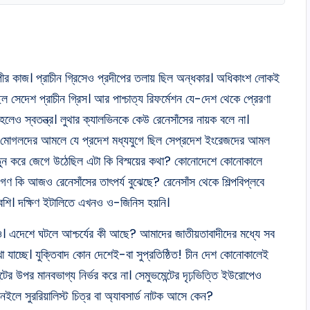
িল্পীর কাজ। প্রাচীন গ্রিসেও প্রদীপের তলায় ছিল অন্ধকার। অধিকাংশ লোকই
়েছিল সেদেশ প্রাচীন গ্রিস। আর পাশ্চাত্য রিফর্মেশন যে-দেশ থেকে প্রেরণা
া হলেও স্বতন্ত্র। লুথার ক্যালভিনকে কেউ রেনেসাঁসের নায়ক বলে না।
নি। মোগলদের আমলে যে প্রদেশ মধ্যযুগে ছিল সেপ্রদেশ ইংরেজদের আমল
তুন করে জেগে উঠেছিল এটা কি বিস্ময়ের কথা? কোনোদেশে কোনোকালে
ণ কি আজও রেনেসাঁসের তাৎপর্য বুঝেছে? রেনেসাঁস থেকে শিল্পবিপ্লবে
শি। দক্ষিণ ইটালিতে এখনও ও-জিনিস হয়নি।
িতেও। এদেশে ঘটলে আশ্চর্যের কী আছে? আমাদের জাতীয়তাবাদীদের মধ্যে সব
 যাচ্ছে। যুক্তিবাদ কোন দেশেই-বা সুপ্রতিষ্ঠিত! চীন দেশ কোনোকালেই
্টের উপর মানবভাগ্য নির্ভর করে না। সেমুভমেন্টের দৃঢ়ভিত্তি ইউরোপেও
 নইলে সুররিয়ালিস্ট চিত্র বা অ্যাবসার্ড নাটক আসে কেন?