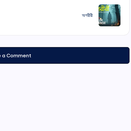
অশরীরী
e a Comment