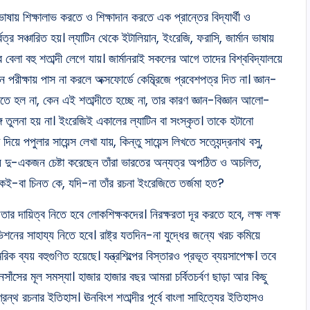
েভাষায় শিক্ষালাভ করতে ও শিক্ষাদান করতে এক প্রান্তের বিদ্যার্থী ও
্র সঞ্চারিত হয়। ল্যাটিন থেকে ইটালিয়ান, ইংরেজি, ফরাসি, জার্মান ভাষায়
র বেলা বহু শতাব্দী লেগে যায়। জার্মানরাই সকলের আগে তাদের বিশ্ববিদ্যালয়ে
 পরীক্ষায় পাস না করলে অক্সফোর্ডে কেম্ব্রিজে প্রবেশপত্র দিত না। জ্ঞান-
দীতে হল না, কেন এই শতাব্দীতে হচ্ছে না, তার কারণ জ্ঞান-বিজ্ঞান আলো-
ে তুলনা হয় না। ইংরেজিই একালের ল্যাটিন বা সংস্কৃত। তাকে হটানো
পপুলার সায়েন্স লেখা যায়, কিন্তু সায়েন্স লিখতে সত্যেন্দ্রনাথ বসু,
। যে দু-একজন চেষ্টা করেছেন তাঁরা ভারতের অন্যত্র অপঠিত ও অচলিত,
ঁকেই-বা চিনত কে, যদি-না তাঁর রচনা ইংরেজিতে তর্জমা হত?
ার দায়িত্ব নিতে হবে লোকশিক্ষকদের। নিরক্ষরতা দূর করতে হবে, লক্ষ লক্ষ
শনের সাহায্য নিতে হবে। রাষ্ট্র যতদিন-না যুদ্ধের জন্যে খরচ কমিয়ে
ক ব্যয় বহুগুণিত হয়েছে। যন্ত্রশিল্পের বিস্তারও প্রভূত ব্যয়সাপেক্ষ। তবে
সাঁসের মূল সমস্যা। হাজার হাজার বছর আমরা চর্বিতচর্বণ ছাড়া আর কিছু
রন্থ রচনার ইতিহাস। ঊনবিংশ শতাব্দীর পূর্বে বাংলা সাহিত্যের ইতিহাসও