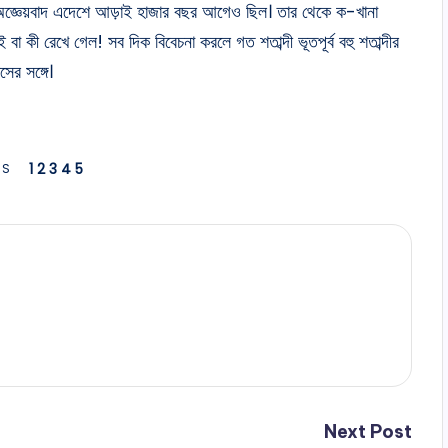
না। অজ্ঞেয়বাদ এদেশে আড়াই হাজার বছর আগেও ছিল। তার থেকে ক-খানা
ই বা কী রেখে গেল! সব দিক বিবেচনা করলে গত শতাব্দী ভূতপূর্ব বহু শতাব্দীর
সের সঙ্গে।
1
2
3
4
5
ES
Next Post