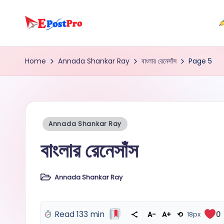
Skip
e
to
content
b
Home
Annada Shankar Ray
বাংলার রেনেসাঁস
Page 5
o
o
k
Posted
Annada Shankar Ray
in
বাংলার রেনেসাঁস
p
r
Annada Shankar Ray
Posted
o
in
Read 133 min
A−
A+
⟲
18px
0