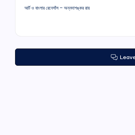
আর্ট ও বাংলার রেনেসাঁস – অন্নদাশঙ্কর রায়
navigation
Leav