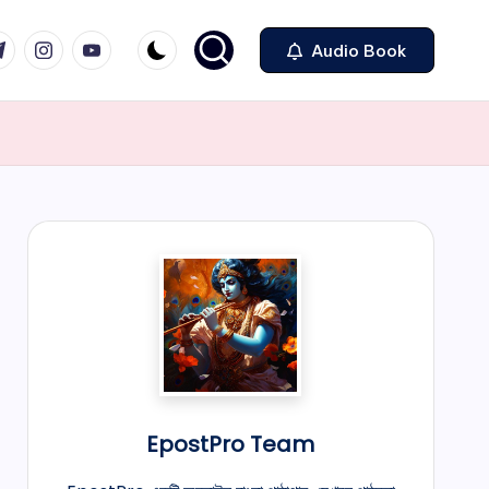
legram
Instagram
Youtube
Audio Book
EpostPro Team