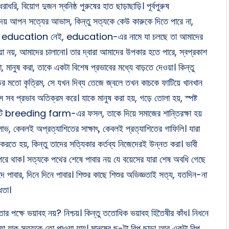
ি, বিয়োগ দুজন স্বনিষ্ঠ পুরুষের হাত ছাড়াছাড়ি। পূর্বপুরুষ
ে দেয় আপন সত্যের আভাস, কিন্তু সত্যকে কেউ কারুকে দিতে পারে না,
়া education নেই, education-এর নামে যা চলছে তা আমাদের
়া নয়, আমাদের চালানো। তার দ্বারা আমাদের উপকার হতে পারে, স্বপ্রকাশ
 মানুষ করা, তাকে একটা বিশেষ প্রভাবের মধ্যে বাড়তে দেওয়া। কিন্তু
়ের মতো কৃত্রিম, সে যখন দিব্য তেজে জ্বলে তখন কাচকে ফাটিয়ে খানখান
 সব প্রভাব অতিক্রম করে। যাকে মানুষ করা হয়, গড়ে তোলা হয়, স্পষ্ট
 একটি breeding farm-এর ফসল, তাকে দিয়ে সমাজের শান্তিরক্ষা হয়
তনালাভ, কেবলই অপ্রত্যাশিতের সাক্ষাৎ, কেবলই প্রত্যাশিতের গাফিলি। যারা
করতে হয়, কিন্তু তাদের সত্যিকার কর্তব্য নিজেদেরই উন্নত করা। ভাবী
উপরে থাক। সত্যকে পথের শেষে পাবার নয় যে বয়েসের যারা শেষ অবধি গেছে
 পাবার, দিনে দিনে পাবার। শিশুর কাছে শিশুর অভিজ্ঞতাই সত্য, যতদিন-না
ধতা।
র পক্ষে ভয়াবহ নয়? নিশ্চয়। কিন্তু ততোধিক ভয়াবহ হিতৈষীর কাঁধ। নিধনে
ওয়া যাক সত্যকে তো পাওয়া যায়। মানুষের ছ-টা রিপু ছাড়া আর একটা রিপু