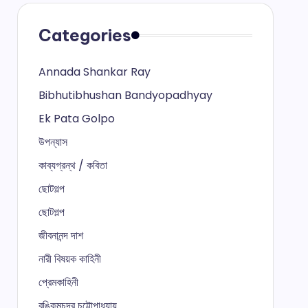
Categories
Annada Shankar Ray
Bibhutibhushan Bandyopadhyay
Ek Pata Golpo
উপন্যাস
কাব্যগ্রন্থ / কবিতা
ছোটগল্প
ছোটগল্প
জীবনানন্দ দাশ
নারী বিষয়ক কাহিনী
প্রেমকাহিনী
বঙ্কিমচন্দ্র চট্টোপাধ্যায়