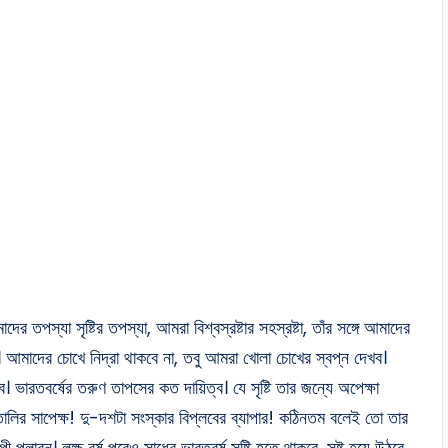
ের তপস্যা সৃষ্টির তপস্যা, আমরা বিশ্বস্রষ্টার সহস্রষ্টা, তাঁর সঙ্গে আমাদের
। আমাদের চোখে নিদ্রা থাকবে না, তবু আমরা খোলা চোখের স্বপ্ন দেখব।
। ভারতবর্ষের তরুণ তাপসের কত দায়িত্ব। যে সৃষ্টি তার জন্যে অপেক্ষা
তালির সাপেক্ষ! দু-দশটা সংস্কার বিপ্লবের ব্যাপার! কঠিনতম বলেই তো তার
ী প্লাবন। লক্ষ বর্ষ পরেও সাধের ভারতবর্ষ সৃষ্টি হতে থাকবে, সৃষ্ট হয়ে উঠবে