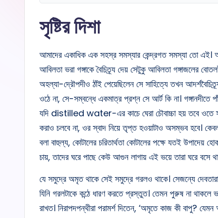
সৃষ্টির দিশা
আমাদের একাধিক এক সহস্র সমস্যার কেন্দ্রগত সমস্যা তো এই। আম
আবিলতা ভরা গঙ্গাকে বৈচিত্র্য দেয় সেটুকু আবিলতা গঙ্গাজলের বোতল
অহল্যা-দ্রৌপদীও ঠাঁই পেয়েছিলেন সে সাহিত্যে তখন আদর্শবৈচিত্র্
ওঠে না, সে-সম্বন্ধে একমাত্র প্রশ্ন সে আর্ট কি না। গঙ্গানদীত
যদি distilled water-এর কাচে ঘেরা চৌবাচ্চা হয় তবে ওতে স্নান
করাও চলবে না, ওর স্বাদ নিয়ে তৃপ্ত হওয়াটাও অসম্ভব হবে। কেবল 
বলা বাহুল্য, কোটালের চরিতার্থতা কোটালের পক্ষে যতই উপাদেয় হো
চায়, তাদের ঘরে পাছে কেউ আগুন লাগায় এই ভয়ে তারা ঘরে বসে থ
যে সমুদ্রে অমৃত থাকে সেই সমুদ্রে গরলও থাকে। সেজন্যে দেবতারা 
যিনি গরলটাকে কন্ঠে ধারণ করতে প্রস্তুত। তেমন পুরুষ না থাকলে ভ
রাখত। নিরাপদপন্থীরা পরামর্শ দিতেন, ‘অমৃতে কাজ কী বাপু? যেমন আ