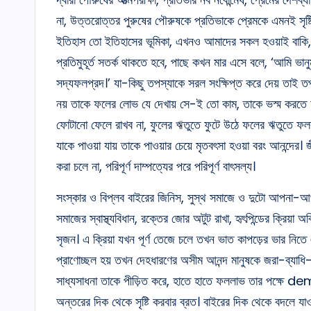
না, উত্তরোত্তর পুরুষের পৌরুষকে প্রতিভাকে প্রেমকে এমনই সৃষ্টিত
ইতিহাস তো ইতিহাসের ভূমিকা, এখনও আমাদের সকল হওয়াই বাকি,
প্রতিমুহূর্ত সতর্ক থাকতে হবে, পাছে কখন মার এসে বলে, ‘আমি
সদ্যফলপ্রদ।’ যা-কিছু তপস্যাকে সরল সংক্ষিপ্ত করে দেয় তাই
নয় তাকে ফলের লোভ যে দেখায় সে-ই তো কাম, তাকে ভস্ম করত
ফোটানো ফেলে রাখব না, ফুলের ঋতুতে ফুটে উঠে ফলের ঋতুতে ফলব।
যাকে পাওয়া যায় তাকে পাওয়ার চেয়ে মৃতবৎসা হওয়া বরং আনন্দের
করা চলে না, পরিপূর্ণ দাম্পত্যের পরে পরিপূর্ণ বাৎসল্য।
সংস্কার ও বিপ্লব বাইরের জিনিস, সুস্থ সমাজে ও দুটো আপনা-আপ
সমাজের স্বাস্থ্যবিধান, রক্তের জোর অটুট রাখা, হৃৎপিন্ডের ক্রিয
সৃজন। এ ক্রিয়া যখন পূর্ণ তেজে চলে তখন ভাত কাপড়ের ভার নিতে 
প্রাণোচ্ছল হয় তখন দেহধারণের অসীম আনন্দ মানুষকে জরা-ব্যাধি-মৃত
সাধ্যসাধনা তাকে পীড়িত করে, হাতে হাতে ফললাভ তার পক্ষে 
অন্তরের দিক থেকে সৃষ্টি করবার ব্রত। বাইরের দিক থেকে বদলে 