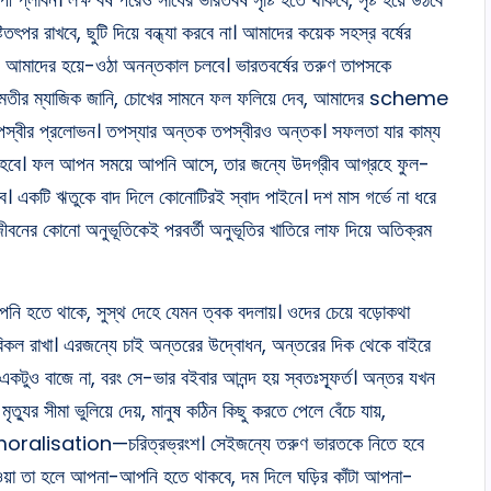
ৎপর রাখবে, ছুটি দিয়ে বন্ধ্যা করবে না। আমাদের কয়েক সহস্র বর্ষের
 আমাদের হয়ে-ওঠা অনন্তকাল চলবে। ভারতবর্ষের তরুণ তাপসকে
 ভানুমতীর ম্যাজিক জানি, চোখের সামনে ফল ফলিয়ে দেব, আমাদের scheme
 তপস্বীর প্রলোভন। তপস্যার অন্তক তপস্বীরও অন্তক। সফলতা যার কাম্য
ে হবে। ফল আপন সময়ে আপনি আসে, তার জন্যে উদগ্রীব আগ্রহে ফুল-
 একটি ঋতুকে বাদ দিলে কোনোটিরই স্বাদ পাইনে। দশ মাস গর্ভে না ধরে
। জীবনের কোনো অনুভূতিকেই পরবর্তী অনুভূতির খাতিরে লাফ দিয়ে অতিক্রম
নি হতে থাকে, সুস্থ দেহে যেমন ত্বক বদলায়। ওদের চেয়ে বড়োকথা
়া অবিকল রাখা। এরজন্যে চাই অন্তরের উদ্বোধন, অন্তরের দিক থেকে বাইরে
একটুও বাজে না, বরং সে-ভার বইবার আনন্দ হয় স্বতঃস্ফূর্ত। অন্তর যখন
্যুর সীমা ভুলিয়ে দেয়, মানুষ কঠিন কিছু করতে পেলে বেঁচে যায়,
demoralisation—চরিত্রভ্রংশ। সেইজন্যে তরুণ ভারতকে নিতে হবে
যাওয়া তা হলে আপনা-আপনি হতে থাকবে, দম দিলে ঘড়ির কাঁটা আপনা-