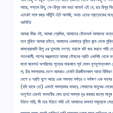
আছে, সপ্তম রিপু, সে-রিপুর নাম ভয়। আশ্চর্য এই যে, ছয় রিপু
এদেরই সঙ্গে বজ্র আঁটুনি এঁটে আসছি, অথচ এদের প্রত্যেকের মধ্যে
আনিনি।
আমরা ভীরু নই, আমরা প্রেমিক, আমাদের যৌবনধর্ম আমাদের অন্তরের ধ
তবে মুক্তি আমরা চাইনে, আমাদের একমাত্র মুক্তি জন্ম থেকে মুক্তি 
কামক্রোধাদি রিপু এর তুলনায় নগণ্য; ভয়কে যদি জয় করতে পারি তো 
পতনকামী, পাপের মন্ত্রদাতা। আমরা যৌবনের প্রতি একনিষ্ঠ থেকে ভয
মতো জ্বলব। অপরিমেয় শূন্যের মাঝখানে সূর্য যেমন যুগযুগান্তকা
না, চির সমস্যাময় দেশে আমরাও তেমনি চিরজীবনকাল আভা বিকিরণ 
দেশে ও প্রতি যুগে আছে এবং সমস্যা সর্বত্র ও সর্বক্ষণ এক সহস্র
(যদি থাকে তো) এমনই সমস্যাময় থাকবে, সেকালের মানুষের সে
অপূর্ণতা এমনই অসহনীয় বোধ হবে। সমস্যা দূর করবার জন্যে মানুষ ন
উঠতে পারি, কী হয়ে উঠতে পারি এই আমাদের ভাবনা। সমুদ্রকে সেচে 