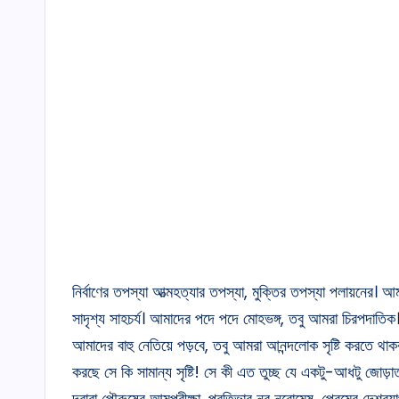
নির্বাণের তপস্যা আত্মহত্যার তপস্যা, মুক্তির তপস্যা পলায়নের। আমাদ
সাদৃশ্য সাহচর্য। আমাদের পদে পদে মোহভঙ্গ, তবু আমরা চিরপদাতিক
আমাদের বাহু নেতিয়ে পড়বে, তবু আমরা আনন্দলোক সৃষ্টি করতে থাকব
করছে সে কি সামান্য সৃষ্টি! সে কী এত তুচ্ছ যে একটু-আধটু জোড়া
দ্বারা পৌরুষের আত্মপরীক্ষা, প্রতিভার নব নবোন্মেষ, প্রেমের দেশব্যাপ