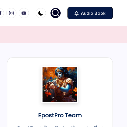
legram
Instagram
Youtube
Audio Book
EpostPro Team