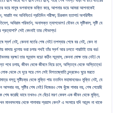
ই। দুঃখ আছে বলে দুঃখ নেই। দুঃখ, পাছে শেষ পর্যন্ত খাড়া না রই। বাইরের
ূতের ভয়ে মানুষ ভগবানকে ভক্তি করে, আপনার ভয়ে আমরা আপনাকেই
 সারাটা পথ অনিশ্চিত। প্রতিদিন পরীক্ষা, চিরকাল হতাশা। অপরিসীম
তিবেগ, অবিরাম পরিবর্তন, অনাসক্ত ত্যাগভোগ। যৌবন যে সৃষ্টিকাল, সৃষ্টি যে
ির প্রত্যাশা? সেই বেদনাই তার সৌভাগ্য।
ষে স্বর্গ নেই, কেননা মর্তের শেষ নেই। তপস্যার শেষে বর নেই, কেন না
 কাদায় ধুলোয় ভরা চলার পথই তাঁর স্বর্গ আর চলতে পারাটাই তার বর।
ময় ব্রহ্ম। তার সন্ন্যাস বড়ো কঠিন সন্ন্যাস, কেননা মোক্ষ তার নেই। যে
রান্ত পথে চলায়, জীবন থেকে জীবনে নিয়ে চলে, অস্তিত্ব থেকে অস্তিত্বে।
সে-লোক থেকে যে দূরে সরে গেল সেই বিগতজ্যোতি চন্দ্রকেও ঘুরে মরতে
াত্র বস্তু সৃষ্টিচক্র থেকে মুক্তি পায় ততদিন মহামানবেরও মুক্তি নেই, যে
ন আসবার নয়, সৃষ্টির শেষ নেই। নিজেরও শেষ খুঁজে পাবার নয়, শেষ পেয়েছি
বনকে শেষ করেছি ভাবে তখনও সে বেঁচে। মরণ কেবল এক জীবন থেকে মুক্তি,
খন মানবসংসার থেকে পালাবার প্রয়াস কেন? এ সংসারে যদি আনন্দ না থাকে