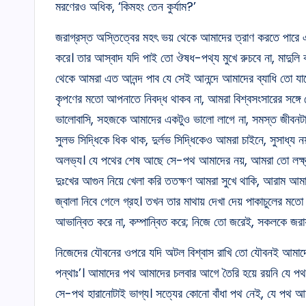
মরণেরও অধিক, ‘কিমহং তেন কুর্যাম?’
জরাগ্রস্ত অস্তিত্বের মহৎ ভয় থেকে আমাদের ত্রাণ করতে পারে এক
করে। তার আস্বাদ যদি পাই তো ঔষধ-পথ্য মুখে রুচবে না, মাদুলি 
থেকে আমরা এত আনন্দ পাব যে সেই আনন্দে আমাদের ব্যাধি তো যাব
কৃপণের মতো আপনাতে নিবদ্ধ থাকব না, আমরা বিশ্বসংসারের সঙ্
ভালোবাসি, সহজকে আমাদের একটুও ভালো লাগে না, সমস্ত জীবনট
সুলভ সিদ্ধিকে ধিক থাক, দুর্লভ সিদ্ধিকেও আমরা চাইনে, সুসাধ্য 
অলভ্য। যে পথের শেষ আছে সে-পথ আমাদের নয়, আমরা তো লক্ষ্য 
দুঃখের আগুন নিয়ে খেলা করি ততক্ষণ আমরা সুখে থাকি, আরাম আম
জ্বালা নিবে গেলে গ্রহ। তখন তার মাথায় দেখা দেয় পাকাচুলের
আভান্বিত করে না, কম্পান্বিত করে; নিজে তো জরেই, সকলকে জরায
নিজেদের যৌবনের ওপরে যদি অটল বিশ্বাস রাখি তো যৌবনই আমাদে
পন্থাঃ’। আমাদের পথ আমাদের চলবার আগে তৈরি হয়ে রয়নি যে পথনির্ম
সে-পথ হারানোটাই ভাগ্য। সত্যের কোনো বাঁধা পথ নেই, যে পথ আমর