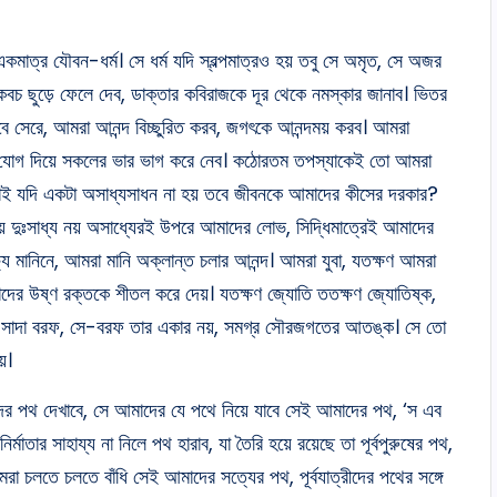
মাত্র যৌবন-ধর্ম। সে ধর্ম যদি স্বল্পমাত্রও হয় তবু সে অমৃত, সে অজর
কবচ ছুড়ে ফেলে দেব, ডাক্তার কবিরাজকে দূর থেকে নমস্কার জানাব। ভিতর
ে সেরে, আমরা আনন্দ বিচ্ছুরিত করব, জগৎকে আনন্দময় করব। আমরা
গে যোগ দিয়ে সকলের ভার ভাগ করে নেব। কঠোরতম তপস্যাকেই তো আমরা
াই যদি একটা অসাধ্যসাধন না হয় তবে জীবনকে আমাদের কীসের দরকার?
নয় দুঃসাধ্য নয় অসাধ্যেরই উপরে আমাদের লোভ, সিদ্ধিমাত্রেই আমাদের
মানিনে, আমরা মানি অক্লান্ত চলার আনন্দ। আমরা যুবা, যতক্ষণ আমরা
াদের উষ্ণ রক্তকে শীতল করে দেয়। যতক্ষণ জ্যোতি ততক্ষণ জ্যোতিষ্ক,
 মতো সাদা বরফ, সে-বরফ তার একার নয়, সমগ্র সৌরজগতের আতঙ্ক। সে তো
়।
র পথ দেখাবে, সে আমাদের যে পথে নিয়ে যাবে সেই আমাদের পথ, ‘স এব
াতার সাহায্য না নিলে পথ হারাব, যা তৈরি হয়ে রয়েছে তা পূর্বপুরুষের পথ,
া চলতে চলতে বাঁধি সেই আমাদের সত্যের পথ, পূর্বযাত্রীদের পথের সঙ্গে