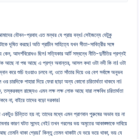
াদের যৌবন-প্রবাহ এত মন্থর যে প্রায় বন্ধ। সেইজন্যে যেটুকু
টাকে দূষিত করছে। অতি প্রাচীন সাহিত্যে যখন সীতা-সাবিত্রীর সঙ্গে
য কেন, আদর্শবিরোধও ছিল। সত্যিকার আর্ট সম্বন্ধে নীতি-দুর্নীতির প্রশ্নই
ে পাঁক আছে না পদ্ম আছে এ প্রশ্ন অবান্তর, আসল কথা ওটা নদী কি না। ওটা
 করে শুচি হওয়াও চলবে না, ওতে সাঁতার দিয়ে ওর বেগ সর্বাঙ্গে অনুভব
ওর চারদিকে পাহারা দিয়ে ফেরা ছাড়া অন্য কোনো চরিতার্থতা থাকবে না।
ক, তস্করবহুল রাজ্যেও এমন লক্ষ লক্ষ লোক আছে যারা লক্ষবিধ চরিতার্থতা
াকবে না, বাইরে তাদের বড়ো দরকার।
একটুও চিন্তিত হয় না; তাদের মধ্যে এমন প্রাণবান পুরুষের অভাব হয় না
াবনার কারণ ঘটত সন্দেহ নেই। তখন গরলের ভয় অমৃতের আকাঙ্ক্ষাকে দাবিয়ে
ছ তেমনি থাকা শ্রেয়।’ কিন্তু তেমন থাকাটা যে ভয়ে ভয়ে থাকা, ভয় যে