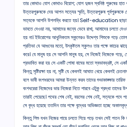
তার কোথাও যোগ কোথাও বিয়োগ; যোগ দুজন স্বনিষ্ঠ পুরুষের হাত ধরাধর
উত্তরপুরুষকে দেয় আপন সত্যের স্মৃতি, উত্তরপুরুষ পূর্বপুরুষক
সত্যকে আপনি উপলব্ধি করতে হয়। Self-education ছাড
ভাবতে দেওয়া নয়, আমাদের জন্যে ভেবে রাখা, আমাদের চলতে দেওয
হয় না। ইউরোপের আধুনিকতম স্কুলেরও উদ্দেশ্য শিশুকে গড়ে তোলা,
প্রতিভা যে আগুনের মতো, উৎকৃষ্টতম স্কুলও তার পক্ষে কাচের ঝাড
করে। যে মানুষ হয় সে আপনি মানুষ হয়, সে নিজেই নিজেকে গড়ে, সে
প্রভাবিত করা হয় সে একটি পোষা বাঘের মতো স্বভাবভ্রষ্ট, সে
কিন্তু সৃষ্টিরক্ষা হয় না, সৃষ্টি যে কেবলই আঘাত খেয়ে কেবলই চে
বলে ভাবী বংশধরদের আমরা উন্নত করব তাদের শুভাকাঙ্ক্ষার তারিফ 
বংশধরেরা নিজেদের ভার নিজেরা নিতে পারবে এটুকু শ্রদ্ধা তাদের 
তারাই পেয়েছে। পথের শেষ নেই, বয়সের শেষ নেই, সত্যকে পদে পদে
সে বৃদ্ধ হয়েছে ততদিন তার পক্ষে বৃদ্ধের অভিজ্ঞতা হচ্ছে অকালবৃদ্
কিন্তু শিশু যখন নিজের পায়ে চলতে গিয়ে পড়ে তখন সেই পতন কি তা
আর কিছু না বাঁচুক স্বধর্ম তো বাঁচে। ভ্রান্তি থেকে আর কিছু না পা