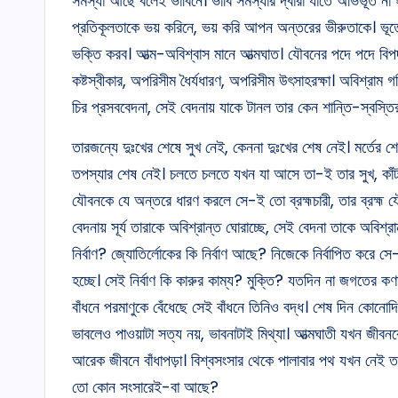
সমস্যা আছে বলেই ভাবিনে। ভাবি সমস্যার দ্বারা যাতে অভিভূত না হ
প্রতিকূলতাকে ভয় করিনে, ভয় করি আপন অন্তরের ভীরুতাকে। ভ
ভক্তি করব। আত্ম-অবিশ্বাস মানে আত্মঘাত। যৌবনের পদে পদে বিপদ,
কষ্টস্বীকার, অপরিসীম ধৈর্যধারণ, অপরিসীম উৎসাহরক্ষা। অবিশ্রাম গ
চির প্রসববেদনা, সেই বেদনায় যাকে টানল তার কেন শান্তি-স্বস্ত
তারজন্যে দুঃখের শেষে সুখ নেই, কেননা দুঃখের শেষ নেই। মর্তের শে
তপস্যার শেষ নেই। চলতে চলতে যখন যা আসে তা-ই তার সুখ, কাঁটায়
যৌবনকে যে অন্তরে ধারণ করলে সে-ই তো ব্রহ্মচারী, তার ব্রহ্ম যৌবন
বেদনায় সূর্য তারাকে অবিশ্রান্ত ঘোরাচ্ছে, সেই বেদনা তাকে অবিশ্
নির্বাণ? জ্যোতির্লোকের কি নির্বাণ আছে? নিজেকে নির্বাপিত করে 
হচ্ছে। সেই নির্বাণ কি কারুর কাম্য? মুক্তি? যতদিন না জগতের কণাম
বাঁধনে পরমাণুকে বেঁধেছে সেই বাঁধনে তিনিও বদ্ধ। শেষ দিন কোনোদি
ভাবলেও পাওয়াটা সত্য নয়, ভাবনাটাই মিথ্যা। আত্মঘাতী যখন জী
আরেক জীবনে বাঁধাপড়া। বিশ্বসংসার থেকে পালাবার পথ যখন নেই ত
তো কোন সংসারেই-বা আছে?