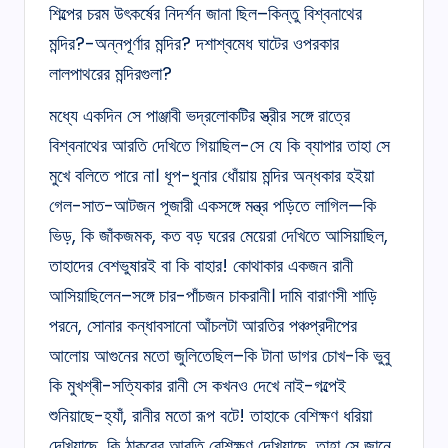
শিল্পের চরম উৎকর্ষের নিদর্শন জানা ছিল–কিন্তু বিশ্বনাথের
মন্দির?-অন্নপূর্ণার মন্দির? দশাশ্বমেধ ঘাটের ওপরকার
লালপাথরের মন্দিরগুলা?
মধ্যে একদিন সে পাঞ্জাবী ভদ্রলোকটির স্ত্রীর সঙ্গে রাত্রে
বিশ্বনাথের আরতি দেখিতে গিয়াছিল-সে যে কি ব্যাপার তাহা সে
মুখে বলিতে পারে না। ধূপ-ধুনার ধোঁয়ায় মন্দির অন্ধকার হইয়া
গেল-সাত-আটজন পূজারী একসঙ্গে মন্ত্র পড়িতে লাগিল—কি
ভিড়, কি জাঁকজমক, কত বড় ঘরের মেয়েরা দেখিতে আসিয়াছিল,
তাহাদের বেশভুষারই বা কি বাহার! কোথাকার একজন রানী
আসিয়াছিলেন–সঙ্গে চার-পাঁচজন চাকরানী। দামি বারাণসী শাড়ি
পরনে, সোনার কন্ধাবসানো আঁচলটা আরতির পঞ্চপ্রদীপের
আলোয় আগুনের মতো জুলিতেছিল–কি টানা ডাগর চোখ-কি ভুবু
কি মুখশ্ৰী-সত্যিকার রানী সে কখনও দেখে নাই-গল্পেই
শুনিয়াছে-হ্যাঁ, রানীর মতো রূপ বটে! তাহাকে বেশিক্ষণ ধরিয়া
দেখিয়াছে, কি ঠাকুরের আরতি বেশিক্ষণ দেখিয়াছে, তাহা সে জানে