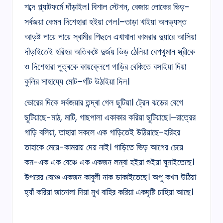
শব্দে প্ল্যাটফর্মে দাঁড়াইল। বিশাল স্টেশন, বেজায় লোকের ভিড়-
সর্বজয়া কেমন দিশেহারা হইয়া গেল।–তাড়া খাইয়া অনভ্যস্ত
আড়ষ্ট পায়ে পায়ে স্বামীর পিছনে এখাখানা কামরার দুয়ারে আসিয়া
দাঁড়াইতেই হরিহর অতিকষ্টে দুর্জয় ভিড় ঠেলিয়া বেপথুমান স্ত্রীকে
ও দিশেহারা পুত্ৰকে কায়ক্লেশে গাড়ির বেঞ্চিতে বসাইয়া দিয়া
কুলির সাহায্যে মোট–গাঁট উঠাইয়া দিল।
ভোরের দিকে সর্বজয়ার তন্দ্ৰা গেল ছুটিয়া। ট্রেন ঝড়ের বেগে
ছুটিয়াছে-মাঠ, মাটি, গাছপালা একাকার করিয়া ছুটিয়াছে।–রাত্রের
গাড়ি বলিয়া, তাহারা সকলে এক গাড়িতেই উঠিয়াছে-হরিহর
তাহাকে মেয়ে-কামরায় দেয় নাই। গাড়িতে ভিড় আগের চেয়ে
কম-এক এক বেঞ্চে এক একজন লম্বা হইয়া শুইয়া ঘুমাইতেছে।
উপরের বেঞ্চে একজন কাবুলী নাক ডাকাইতেছে। অপু কখন উঠিয়া
হ্যাঁ করিয়া জানোলা দিয়া মুখ বাহির করিয়া একদৃষ্টি চাহিয়া আছে।