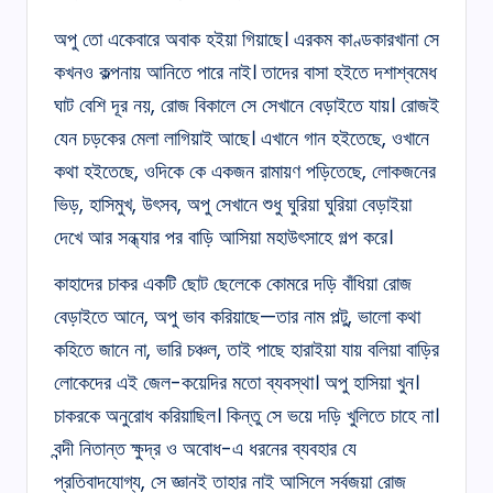
অপু তো একেবারে অবাক হইয়া গিয়াছে। এরকম কাণ্ডকারখানা সে
কখনও কল্পনায় আনিতে পারে নাই। তাদের বাসা হইতে দশাশ্বমেধ
ঘাট বেশি দূর নয়, রোজ বিকালে সে সেখানে বেড়াইতে যায়। রোজই
যেন চড়কের মেলা লাগিয়াই আছে। এখানে গান হইতেছে, ওখানে
কথা হইতেছে, ওদিকে কে একজন রামায়ণ পড়িতেছে, লোকজনের
ভিড়, হাসিমুখ, উৎসব, অপু সেখানে শুধু ঘুরিয়া ঘুরিয়া বেড়াইয়া
দেখে আর সন্ধ্যার পর বাড়ি আসিয়া মহাউৎসাহে গল্প করে।
কাহাদের চাকর একটি ছোট ছেলেকে কোমরে দড়ি বাঁধিয়া রোজ
বেড়াইতে আনে, অপু ভাব করিয়াছে—তার নাম পল্টু, ভালো কথা
কহিতে জানে না, ভারি চঞ্চল, তাই পাছে হারাইয়া যায় বলিয়া বাড়ির
লোকেদের এই জেল-কয়েদির মতো ব্যবস্থা। অপু হাসিয়া খুন।
চাকরকে অনুরোধ করিয়াছিল। কিন্তু সে ভয়ে দড়ি খুলিতে চাহে না।
বন্দী নিতান্ত ক্ষুদ্র ও অবোধ-এ ধরনের ব্যবহার যে
প্রতিবাদযোগ্য, সে জ্ঞানই তাহার নাই আসিলে সর্বজয়া রোজ