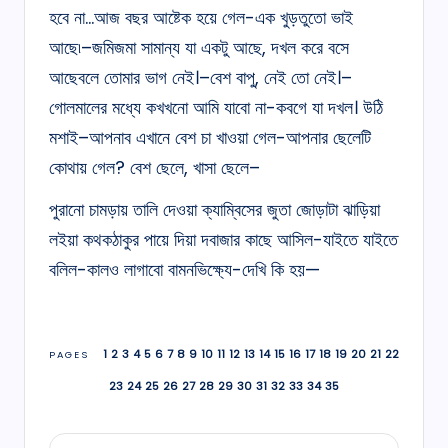
হবে না…আজ বছর আষ্টেক হয়ে গেল-এক খুড়তুতো ভাই
আছে৷–জমিজমা সামান্য যা একটু আছে, দখল করে বসে
আছেবলে তোমার ভাগ নেই।–বেশ বাপু, নেই তো নেই।–
গোলমালের মধ্যে কখখনো আমি যাবো না-কবগে যা দখল। উঠি
মশাই–আপনাব এখানে বেশ চা খাওয়া গেল-আপনার ছেলেটি
কোথায় গেল? বেশ ছেলে, খাসা ছেলে–
পুরানো চামড়ায় তালি দেওয়া ক্যাম্বিসের জুতা জোড়াটা ঝাড়িয়া
লইয়া কথকঠাকুর পায়ে দিয়া দবাজার কাছে আসিল-যাইতে যাইতে
বলিল-কালও লাগাবো বামনভিক্ষ্যে-দেখি কি হয়—
1
2
3
4
5
6
7
8
9
10
11
12
13
14
15
16
17
18
19
20
21
22
PAGES
23
24
25
26
27
28
29
30
31
32
33
34
35