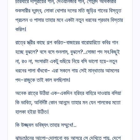
চারিধারে দাশূরায়ের গান, দেওয়ানজীর গান, গোবিন্দ অধিকারীর
শুকসারীর দ্বন্দ্ব, লোকা ধোপার দলের মতি জুড়ির গানের বিস্তৃত
প্রচলন ও পাসার তাহার মনে একটা নতুন ধরনের প্রভাব বিস্তার
করিল।
রাত্রে স্ত্রীর কাছে গল্প করিত-বাজারের বারোয়ারিতে কবির গান
হচ্ছে বুঝলে? বসে বসে শুনলাম, বুঝলে?…সোজা পদ সব.কিছুই
না, রও না, সংসারটা একটু গুছিয়ে নিয়ে বসি ভালো হয়ে-নতুন
ধরনের পালা বাঁধবো- এরা সকলে গায় সেই মান্ধাতার আমলের
পদ-রাজুকে তাই কাল বলছিলাম।
অনেক রাত্রে উঠিয়া এক-একদিন হরিহর বাহিরে দাওয়ায় বসিয়া
কি ভাবিত, অনির্দিষ্ট কোন আনন্দে তাহার মন যেন পালকের মতো
হালকা হইয়া উঠিত।
কি উজ্জ্বল ভবিষ্যৎ তাহার সম্মুখে!…
ঝাড়লন্ঠনের আলো-দোলানো বড় আসরে সে দেখিতে পায়, দেশে