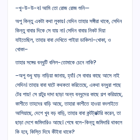
–খু-উ-উ-ব। আমি তো রোজ রোজ শুনি—
অপু কিন্তু একটা কথা লুকায়। যেদিন তাহার সঙ্গীরা থাকে, সেদিন
কিন্তু বাবার দিকে সে যায় না। সেদিন বাবার নিকট দিয়া
যাইতেছিল, তাহার বাবা দেখিতে পাইয়া ডাকিল।–খোকা, ও
খোকা–
তাহার সঙ্গের বন্ধুটি বলিল-তোমাকে চেনে নাকি?
–অপু শুধু ঘাড় নাড়িয়া জানায়, হ্যাঁ। সে বাবার কাছে আসে নাই
সেদিন। তাহার বাবা ঘাটে কথকতা করিতেছে, একথা বন্ধুরা পাছে
টের পায়! সে পল্টুর দাদা ছাড়া অন্য বন্ধুদের কাছে গল্প করিয়াছে,
কাশীতে তাহদের বাড়ি আছে, তাহারা কাশীতে হাওয়া বদলাইতে
আসিয়াছে, দেশে খুব বড় বাড়ি, তাহার বাবা কন্টট্রাক্টরি করেন, তা
ছাড়া দেশে জমিদারিও আছে। শেষে বলে-কিন্তু জমিদারি থাকলে
কি হবে, কিস্তি দিযে কীইবা থাকে?