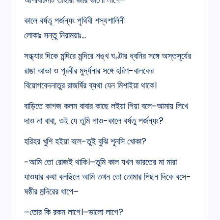
কালে বৰ্ষতৃ পর্জন্যং পৃথিবী শস্যশালিনী
লোকাঃ সন্তু নিরাময়াঃ…
সন্ধ্যার দিকে মন্দিরে মন্দিরে শঙ্খ ঘণ্টার ধ্বনির সঙ্গে অস্তসূর্যের
রাঙা আভা ও পূরবীর মুৰ্দ্ধনার সঙ্গে হরিণ-বালকের
বিয়োগবেদনাতুর রাজর্ষির ব্যথা যেন মিশাইয়া থাকে।
বাড়িতে কাগজ কলম বাবার কাছে লইয়া গিয়া বলে-আমায় লিখে
দাও না বাবা, ওই যে তুমি গাও-কালে বৰ্ষতু পর্জন্যং?
হরিহর খুশি হইয়া বলে-তুই বুঝি শূনসি খোকা?
-আমি তো রোজই থাকি।–তুমি কাল যখন ভারতের মা মারা
যাওয়ার কথা বলছিলে আমি তখন তো তোমার পিছন দিকে বসে-
ষষ্ঠীর মন্দিরের ধাপে–
–তোর কি রকম লাগে।–ভালো লাগে?