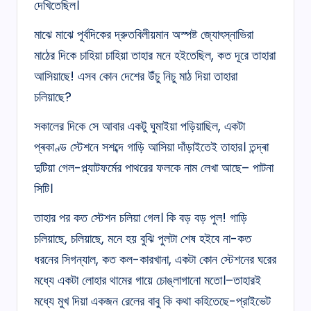
দেখিতেছিল।
মাঝে মাঝে পূর্বদিকের দ্রুতবিলীয়মান অস্পষ্ট জ্যোৎস্নাভিরা
মাঠের দিকে চাহিয়া চাহিয়া তাহার মনে হইতেছিল, কত দূরে তাহারা
আসিয়াছে! এসব কোন দেশের উঁচু নিচু মাঠ দিয়া তাহারা
চলিয়াছে?
সকালের দিকে সে আবার একটু ঘুমাইয়া পড়িয়াছিল, একটা
প্ৰকাণ্ড স্টেশনে সশব্দে গাড়ি আসিয়া দাঁড়াইতেই তাহার। তন্দ্ৰা
দুটিয়া গেল-প্ল্যাটফর্মের পাথরের ফলকে নাম লেখা আছে– পাটনা
সিটি।
তাহার পর কত স্টেশন চলিয়া গেল। কি বড় বড় পুল! গাড়ি
চলিয়াছে, চলিয়াছে, মনে হয় বুঝি পুলটা শেষ হইবে না-কত
ধরনের সিগন্যাল, কত কল-কারখানা, একটা কোন স্টেশনের ঘরের
মধ্যে একটা লোহার থামের গায়ে চোঙ্‌লাগানো মতো।–তাহারই
মধ্যে মুখ দিয়া একজন রেলের বাবু কি কথা কহিতেছে-প্রাইভেট