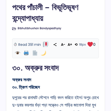
in
পথের পাঁচালী – বিভূতিভূষণ
বন্দ্যোপাধ্যায়
Bibhutibhushan Bandyopadhyay
Posted
in
Read 391 min
A−
A+
⟲
18px
0
৩০. অক্রুর সংবাদ
অক্রুর সংবাদ
৩০
.
ত্রিংশ পরিচ্ছেদ
দুপুরের পর রানাঘাট স্টেশনে গাড়ি বদল করিতে হইল। অপুর চোখে
দু-দুবার কয়লার গুঁড়া পড়া সত্ত্বেও সে গাড়ির জানোলা দিয়া মুখ