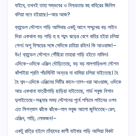
যাইবে, তখনই তাহা সম্ভবের ও নিশ্চয়তার বহু বাহিরের জিনিস
বলিয়া মনে হইয়াছে।–আর আজ?
ব্যান্ডেল স্টেশনে গাড়ি আসিবার একটু আগে সম্মুখের বড় লাইন
দিয়া একখানা বড় গাড়ি হু হু শব্দে ঝড়ের বেগে বাহির হইয়া চলিয়া
গেল। অপু বিস্ময়ের সঙ্গে সেদিকে চাহিয়া রহিল। কি আওয়াজ!–
উঃ! ব্যান্ডেল স্টেশনে পৌঁছিয়া তাহারা গাড়ি হইতে নামিল।
এদিকে-ওদিকে এঞ্জিন দৌড়িতেছে, বড় বড় মালগাড়িগুলা স্টেশন
কাঁপাইয়া প্রতি পাঁচমিনিট অন্তর না থামিয়া চলিয়া যাইতেছে। হৈ
হৈ শব্দ-এদিকে এঞ্জিনের সিটির কানে-তাল-ধরা আওয়াজ, ওদিকে
আর একখানা যাত্রীগাড়ি ছাড়িয়া যাইতেছে, গার্ড সবুজ নিশান
দুলাইতেছে-সন্ধ্যার সময় স্টেশনের পূর্বে পশ্চিমে লাইনের ওপব
এত সিগন্যাল ঝাঁকে ঝাঁকে-লাল সবুজ আলো জুলিতেছে-রেল,
এঞ্জিন, গাড়ি, লোকজন!–
একটু রাত্রি হইলে তাঁহাদের কাশী যাইবার গাড়ি আসিয়া বিকট