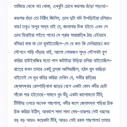
তাকিয়ে থেকে না। খোকা, এখখুনি চোখে কয়লার গুঁড়ো পড়বে।–
কয়লার গুঁড়া তো নিরীহ জিনিস, চোখ দুটা যদি উপড়িাইয়া চলিয়াও
যায়। তবুও অপুর সাধ্য নাই যে, জানালার দিক হইতে এখন সে
চোখ ফিরাইয়া লইতে পাবে। সে প্রায় সারারাত্ৰি ঠায় এইভাবে
বসিয়া। বাবা মা তো ঘুমাইতেছিল-সে যে কত কি দেখিয়াছে। কত
স্টেশনে গাড়ি দাঁড়ায় নাই, আলো লোকজন সুদ্ধ স্টেশনটা বুশ
করিয়া হাউইবাজির মতো পাশ কাটাইয়া উড়িয়া চলিয়া যাইতেছিল-
রাত্রে কখন তাহার একটু তন্দ্ৰা আসিয়াছিল, হঠাৎ ঘুম ভাঙিয়া
যাইতেই সে মুখ বাহির করিয়া দেখিল যে, গভীর রাত্রির
জ্যোৎস্নায় রেলগাড়িখানা ঝড়ের বেগে একটা কোন নদীর ছোট
সাঁকো পার হইতেছে-সামনে খুব উঁচু একটা কালোমতো টিবি,
টিবিটার ওপরে অনেক গাছপালা, নদীর জলে জ্যোৎস্না পড়িয়া চিক
চিক করিয়া উঠিল, আকাশে সাদা সাদা মেঘ-তারপর সেই ধরনের
বড় বড় আরও কয়েকটা টিবি, আরও সেই রকম গাছপালা। তাহার