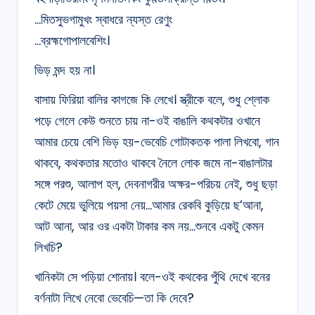
…মিতসুভগামুখং স্বাধরে ন্যস্ত রেণুং
…ব্রহ্মগোপালবেশিং।
ভিড় মন্দ হয় না।
বাসায় ফিরিয়া বালির কাগজে কি লেখে। স্ত্রীকে বলে, শুধু শ্লোক
পড়ে গেলে কেউ শুনতে চায় না-ওই বাঙালি কথকটার ওখানে
আমার চেয়ে বেশি ভিড় হয়-ভেবেচি গোটাকতক পালা লিখবো, গান
থাকবে, কথকতার মতোও থাকবে নৈলে লোক জমে না-বাঙালটার
সঙ্গে পরশু, আলাপ হল, দেবনাগরীর অক্ষর-পরিচয় নেই, শুধু ছড়া
কেটে মেয়ে ভুলিয়ে পয়সা নেয়…আমার রেকবি কুড়িয়ে ছ’আনা,
আট আনা, আর ওর একটা টাকার কম নয়…শুনবে একটু কেমন
লিখচি?
খানিকটা সে পড়িয়া শোনায়। বলে-ওই কথকের পুঁথি দেখে বনের
বর্ণনাটা লিখে নেবো ভেবেচি—তা কি দেবে?