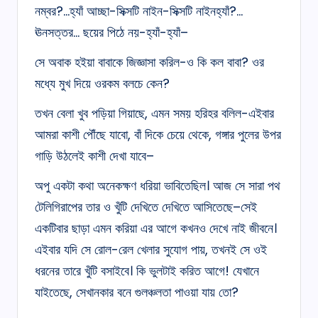
নম্বর?…হ্যাঁ আচ্ছা-সিক্সটি নাইন-সিক্সটি নাইনহ্যাঁ?…
ঊনসত্তর… ছয়ের পিঠে নয়-হ্যাঁ-হ্যাঁ–
সে অবাক হইয়া বাবাকে জিজ্ঞাসা করিল-ও কি কল বাবা? ওর
মধ্যে মুখ দিয়ে ওরকম বলচে কেন?
তখন বেলা খুব পড়িয়া গিয়াছে, এমন সময় হরিহর বলিল-এইবার
আমরা কাশী পৌঁছে যাবো, বাঁ দিকে চেয়ে থেকে, গঙ্গার পুলের উপর
গাড়ি উঠলেই কাশী দেখা যাবে–
অপু একটা কথা অনেকক্ষণ ধরিয়া ভাবিতেছিল। আজ সে সারা পথ
টেলিগিরাপের তার ও খুঁটি দেখিতে দেখিতে আসিতেছে–সেই
একটিবার ছাড়া এমন করিয়া এর আগে কখনও দেখে নাই জীবনে।
এইবার যদি সে রোল-রেল খেলার সুযোগ পায়, তখনই সে ওই
ধরনের তারে খুঁটি বসাইবে। কি ভুলটাই করিত আগে! যেখানে
যাইতেছে, সেখানকার বনে গুলঞ্চলতা পাওয়া যায় তো?