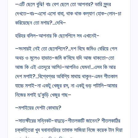
–এটি ছেলে বুঝি! বাঃ বেশ ছেলে তো আপনার? ভারি সুন্দর
দেখতে–বাঃ–এসো এসো বাবা, থাক থাক কল্যাণ হোক-লোন-চা
করিয়েছেন তো মশায়?…দেখি–
হরিহর বলিল-আপনার কি ছেলেপিলে সব এখানেই-
–সংসারই নেই তো ছেলেপিলে?…দশ বিঘে জমিও বেরিয়ে গেল
অথচ ও মূলেও হাভাত-জমি ক’বিঘে যদি আজ থাকতো-তো
আজ কি এই এতদূরে আসি।–আপনিও যেমন!…এসব কি আর
দেশ মশাই?…বিশ্বেশ্বর অবিশ্যি মাথায় থাকুন-এমন শীতকাল
যাচ্চে মশাই-না একটু খেজুর রস, না একটু গুড় পাটালি–আমার
নিজের মশাই দু’কুড়ি খেজুর গাছ–
–মশাইয়ের দেশটা কোথায়?
–সাতক্ষীরের সন্নিকট-বাদুড়ে-শীতলকাটি জানেন? শীতলকাঠির
চক্কত্তিরা খুব ঘবানাহরিহর তামাক সাজিয়া নিজে কয়েক টান দিয়া