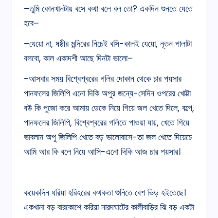
–তুমি কোনখানটায় বসে কথা বলে বল তো? একদিন শুনতে যেতে
হবে–
–যেয়ো না, ষষ্ঠীর মন্দিরের নিচেই বসি-কালই যেয়ো, নূতন পালাটা
বলবো, কাল একাদশী আছে দিনটা ভালো–
-আসবার সময় বিশ্বেশ্বরের গলির দোকান থেকে চার পয়সার
পানফলের জিলিপি এনো দিকি অপুর জন্যে-সেদিন ওপরের খোট্টা
বউ কি পুজো করে আমায় ডেকে নিয়ে গিয়ে জল খেতে দিলে, বল্পে,
পানফলের জিলিপি, বিশ্বেশ্বরের গলিতে পাওয়া যায়, খেতে গিয়ে
ভাবলাম অপু জিলিপি খেতে বড় ভালোবাসে-তা জল খেতে দিয়েচে
আমি আর কি বলে নিয়ে আসি-এনো দিকি আজ চার পয়সার।
কয়েকদিন ধরিয়া হরিহরের কথকতা শুনিতে বেশ ভিড় হইতেছে।
একখানা বড় বারকোশে করিয়া নারদঘাটের কালীবাড়ির ঝি বড় একটা