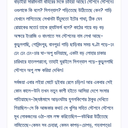
বাড়াইয়া সারাদিনটা বাহিরের দিকে চাহিয়া আছে। স্টেশনে স্টেশনে।
ওগুলাকে কি বলে? সিগন্যাল? পড়িতেছে উঠিতেছে কেন? গাড়ি
যেখানে লাগিতেছে সেখানটা উঁচুমতো ইটের গাথা, ঠিক যেন
রোয়াকের মতো। তাকে প্ল্যাটফর্ম বলে? কাঠের গায়ে বড় বড়
অক্ষরে ইংরাজি ও বাংলাতে সব স্টেশনের নাম লেখা আছে-
কুড়ুলগাছি, গোবিন্দপুর, বানপুর। গাড়ি ছাড়িবার সময় ঘণ্টা পড়ে-ঢং
ঢেং ঢেং ঢেং-চার ঘা-অপু গুনিয়াছে, একটা বড় লোহার চাকার
চারিধারে হাতলপরানো, তাহাই ঘুরাইলে সিগন্যাল পড়ে-কুড়ুলগাছি
স্টেশনে অপু লক্ষ করিয়া দেখিল।
সর্বজয়া এবার লইয়া মোটে দুইবার রেলে চড়িল। আর একবার সেই
কোন কালে–উনি তখন নতুন কাশী হইতে আসিয়া দেশে সংসার
পাতিয়াছেন-জ্যৈষ্ঠমাসে আড়ংঘটায় যুগলকিশোর ঠাকুর দেখিতে
গিয়াছিল-সে কি আজকার কথা। সে খুশির সহিত স্টেশনে স্টেশনে
মুখ লোকজনের ওঠা-নাম লক্ষ করিতেছিল—বউঝিরা উঠিতেছে
নামিতেছে-কেমন সব চেহারা, কেমন কাপড়-চোপড়, গহনাপত্র।