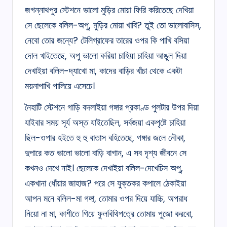
জগন্নাথপুর স্টেশনে ভালো মুড়ির মোয়া ফিরি করিতেছে দেখিয়া
সে ছেলেকে বলিল-অপু, মুড়ির মোয়া খাবি? তুই তো ভালোবাসিস,
নেবো তোর জন্যে? টেলিগ্রাফের তারের ওপর কি পাখি বসিয়া
দোল খাইতেছে, অপু ভালো করিয়া চাহিয়া চাহিয়া আঙুল দিয়া
দেখাইয়া বলিল-দ্যাখো মা, কাদের বাড়ির খাঁচা থেকে একটা
ময়নাপাখি পালিয়ে এসেচে।
নৈহাটি স্টেশনে গাড়ি বদলাইয়া গঙ্গার প্রকাণ্ড পুলটার উপর দিয়া
যাইবার সময় সূর্য অস্ত যাইতেছিল, সর্বজয়া একপৃষ্টে চাহিয়া
ছিল-ওপার হইতে হু হু বাতাস বহিতেছে, গঙ্গার জলে নৌকা,
দুপারে কত ভালো ভালো বাড়ি বাগান, এ সব দৃশ্য জীবনে সে
কখনও দেখে নাই। ছেলেকে দেখাইয়া বলিল-দেখেচিস অপু,
একখানা ধোঁয়ার জাহাজ? পরে সে যুক্তকর কপালে ঠেকাইয়া
আপন মনে বলিল-মা গঙ্গা, তোমার ওপর দিয়ে যাচ্চি, অপরাধ
নিয়ো না মা, কাশীতে গিয়ে ফুলবিথিপত্রে তোমায় পুজো করবো,