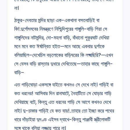
না।
ঠাকুর-দেবতার মন্দির ছাড়া এক-একখানা বসতবাড়িই বা
কি!.দুর্গোৎসবের নিমন্ত্রণে নিশ্চিন্দিপুরের গাঙ্গুলি-বাড়ি গিয়া সে
গাঙ্গুলিদের নাটমন্দির, দো-মহলা বাড়ি, বাঁধানো পুকুরঘাট দেখিয়া
মনে মনে কত ঈর্ষান্বিত হইত—মনে আছে একবার দুৰ্গাকে
বলিয়াছিল–দেখেচিস বড়লোকের বাড়িঘরের কি লক্ষ্মছিরি?—এখন
সে যেসব বাড়ি রাস্তার দুধারে দেখিতেছে—তাহার কাছে গাঙ্গুলি-
বাড়ি–
এত গাড়িঘোড়া একসঙ্গে যাইতে কখনও সে দেখে নাই। গাড়িই বা
কত ধরনের! আসিবার দিন রানাঘাটে, নৈহাটিতে সে ঘোড়ার গাড়ি
দেখিয়াছে বটে, কিন্তু এত ধরনের গাড়ি সে আগে কখনও দেখে
নাই। দু-চাকার গাড়িই যে কত যায়!..তাহার তো ইচ্ছা করে পথের
ধারে দাঁড়াইয়া দুদণ্ড এইসব দ্যাখে-কিন্তু পাঞ্জাবী স্ত্রীলোকটি
সঙ্গে থাকে বলিয়া লজ্জায় পারে না।