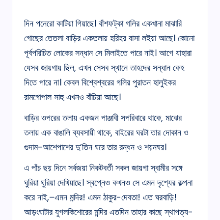
দিন পনেরো কাটিয়া গিয়াছে। বাঁশফট্‌কা গলির একখানা মাঝারি
গোছের তেতলা বাড়ির একতলায় হরিহর বাসা লইয়া আছে। কোনো
পূর্বপরিচিত লোকের সন্ধান সে মিলাইতে পারে নাই। আগে যাহারা
যেসব জায়গায় ছিল, এখন সেসব স্থানে তাহদের সন্ধান কেহ
দিতে পারে না। কেবল বিশ্বেশ্বরের গলির পুরাতন হালুইকর
রামগোপাল সাহু এখনও বাঁচিয়া আছে।
বাড়ির ওপরের তলায় একজন পাঞ্জাবী সপরিবারে থাকে, মাঝের
তলায় এক বাঙালি ব্যবসায়ী থাকে, বাইরের ঘরটা তার দোকান ও
গুদাম-আশেপাশের দু’তিন ঘরে তার রন্ধন ও শয়নঘর।
এ পাঁচ ছয় দিনে সর্বজয়া নিকটবর্তী সকল জায়গা স্বামীর সঙ্গে
ঘুরিয়া ঘুরিয়া দেখিয়াছে। স্বপ্নেও কখনও সে এমন দৃশ্যের কল্পনা
করে নাই,–এমন মন্দির! এমন ঠাকুর-দেবতা! এত ঘরবাড়ি!
আড়ংঘাটার যুগলকিশোরের মন্দির এতদিন তাহার কাছে স্থাপত্য-