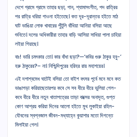
দেশে গ্রামে গ্রামে তাহার ছড়া, গান, শ্যামাসংগীত, পদ রাত্রির
পর রাত্রি ধরিয়া গাওনা হইতেছে। কত দূর-দূরান্তর হইতে মাঠ
ঘাট ভাঙিয়া লোক খাবারের পুঁটুলি বাঁধিয়া আনিয়া বসিয়া আছে
শুনিতে। দলের অধিকারীরা তাহার বাড়ি আসিয়া সাধিয়া পালা চাহিয়া
লইয়া গিয়াছে।
বাঃ! ভারি চমৎকার তো। কার বাঁধা ছড়া?—‘কবির গুরু ঠাকুর হবু-’
হরু ঠাকুরের?– না। নিশ্চিন্দিপুরের হরিহর রায় মহাশয়ের।
এই দশাশ্বমেধ ঘাটেই বসিয়া তো বাইশ বৎসর পূর্বে মনে মনে কত
ভাঙাগড়া করিয়াছেতারপর কবে সে সব ধীরে ধীরে ভুলিয়া গেল-
কবে ধীরে ধীরে নতুন খাতাপত্রের তাড়া বাক্সের অনাদৃত, গুপ্ত
কোণ আশ্রয় করিয়া দিনের আলো হইতে মুখ লুকাইয়া রহিল-
যৌবনের স্বপ্নজাল জীবন-মধ্যাহ্নে কুয়াশার মতো দিগন্তে
মিলাইয়া গেল।