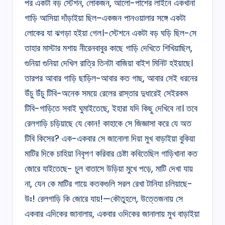
পর একটা বড় স্টেশন, লোকজন, আলো-পাশের লাইনে একখানা
গাড়ি আসিয়া দাঁড়াইয়া ছিল–একজন পানওয়ালার সঙ্গে একটা
লোকের যা ঝগড়া হইয়া গেল।-স্টেশনে একটা বড় ঘড়ি ছিল-সে
তাহার মাস্টার মশায় নীরেনবাবুর কাছে গাড়ি দেখিতে শিখিয়াছিল,
গুনিয়া গুনিয়া দেখিল রাত্রি তিনটা বাজিয়া বাইশ মিনিট হইয়াছে।
তারপর আবার গাড়ি ছাড়িল-আবার কত গাছ, আবার সেই ধরনের
উঁচু উঁচু টিবি-অনেক সময়ে রেলের রাস্তার দুধারেই সেইরকম
টিবি-গাড়িতে সবাই ঘুমাইতেছে, ইহারা যদি কিছু দেখিবে না। তবে
রেলগাড়ি চড়িয়াছে যে কোন! কাহাকে সে জিজ্ঞাসা করে যে অত
টিবি কিসের? এক-একবার সে জানোলা দিয়া মুখ বাড়াইয়া বুকিয়া
মাটির দিকে চাহিয়া নিবৃপণ করিবার চেষ্টা কবিতেছিল গাড়িখানা কত
জোরে যাইতেছে- চুল বাতাসে উড়িয়া মুখে পড়ে, মাটি দেখা যায়
না, যেন কে মাটির গায়ে কতকগুলি সরল রেখা টানিযা চলিয়াছে-
উঃ! রেলগাড়ি কি জোরে যায়!—কৌতুহলে, উত্তেজনায় সে
একবার এদিকের জানালায়, একবার ওদিকের জানালায় মুখ বাড়াইয়া