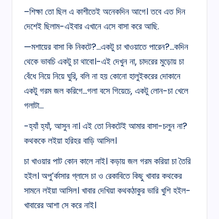
–শিক্ষা তো ছিল এ কাশীতেই অনেকদিন আগে। তবে এত দিন
দেশেই ছিলাম-এইবার এখানে এসে বাসা করে আছি.
—মশায়ের বাসা কি নিকটে?…একটু চা খাওয়াতে পারেন?…কদিন
থেকে ভাবচি একটু চা থাবো।-এই দেখুন না, চাদরের মুড়োয় চা
বেঁধে নিয়ে নিয়ে ঘুরি, বলি না হয় কোনো হালুইকরের দোকানে
একটু গরম জল করিগে…গলা বসে গিয়েচে, একটু লোন-চা খেলে
গলাটা…
-হ্যাঁ হ্যাঁ, আসুন না। এই তো নিকটেই আমার বাসা-চলুন না?
কথককে লইয়া হরিহর বাড়ি আসিল।
চা খাওয়ার পাট কোন কালে নাই। কড়ায় জল গরম করিয়া চা তৈরি
হইল। অপু’ৰ্কাসার গ্লাসে চা ও রেকাবিতে কিছু খাবার কথকের
সামনে লইয়া আসিল। খাবার দেখিয়া কথকঠাকুর ভারি খুশি হইল-
খাবারের আশা সে করে নাই।