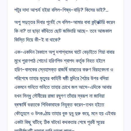
পটুর দাদা আশ্চর্য হইয়া বলিল-শিষ্য-বাড়ি? কিসের ভাই?…
অপু সদুত্তর দিবার পূর্বেই সে বলিল-আমার বাবা কন্ট্রাক্টরি করেন
কি না? তা ছাড়া কাঁথিতে ছোট জমিদারি আছে- তবে আজকাল
কিস্তি দিয়ে কী-ই বা থাকে?
এক-একদিন বৈকালে অপু দশাশ্বমেধ ঘাটে বেড়াইতে গিয়া বাবার
মুখে পুরাণপাঠ শোনে। হরিণশিশু শ্বাপদ কর্তৃক নিহত হইলে
হরিণ-বালকের স্নেহাসক্ত রাজর্ষি ভারতের করুণ বিরহবেদনা ও
পরিশেষে তাহার মৃত্যুর কাহিনী ষষ্ঠী মন্দিরে পৈঠার উপর বসিয়া
একমনে শুনিতে শুনিতে তাহার চোখে জল আসে-এদিকে আবার
যখন সিন্ধু সৌবীরের রাজা রঘুগণ তাঁহার স্বরূপ না জানিয়া
ব্ৰহ্মার্ষি ভরতকে শিবিকাবাহক নিযুক্ত করেন-তখন হইতে
কৌতুহলে ও উৎকণ্ঠায় তাহার বুক দুবু দুরু করে, মনে হয় এইবার
একটা কিছু ঘটিবে; ঠিক ঘটবে। কথকতার শেষে পূরবী সূরের
আশীৰ্বাচনটি তাহারা ভারি ভালো লাগে–