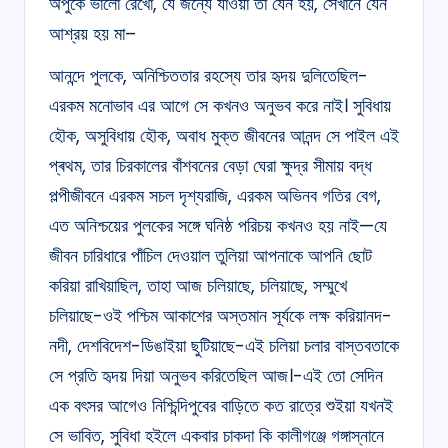
অপুকে ভালো রেখো, যে জন্যে যাওয়া তা যেন হয়, সেখানে যেন
আশ্রয় হয় মা–
আনন্দে পুলকে, অনিশ্চিততার রহস্যে তার হৃদয় দুলিতেছিল-
এরকম মনোভাব এর আগে সে কখনও অনুভব করে নাই। সুবিধায়
হৌক, অসুবিধায় হৌক, অবাধ মুক্ত জীবনের আনন্দ সে পাইল এই
প্ৰথম, তার চিরকালের বাঁশবনের বেড়া ঘেরা ক্ষুদ্র সীমায় বদ্ধ
পল্পীজীবনে এরকম সচল দৃশ্যরাজি, এরকম অভিনব গতির বেগ,
এত অনিশ্চয়ের পুলকের সঙ্গে ঘনিষ্ঠ পরিচয় কখনও হয় নাই—যে
জীবন চারিধারে পাঁচিল দেওয়াল তুলিয়া আপনাকে আপনি ছোট
করিয়া রাখিয়াছিল, তাহা আজ চলিয়াছে, চলিয়াছে, সম্মুখে
চলিয়াছে-ওই পশ্চিম আকাশের অস্তমান সূর্যকে লক্ষ করিয়ানদ-
নদী, দেশবিদেশ-ডিঙাইয়া ছুটিয়াছে-এই চলিয়া চলার বাস্তবতাকে
সে প্রতি হৃদয় দিয়া অনুভব করিতেছিল আজ।-এই তো সেদিন
এক বৎসর আগেও নিশ্চিন্দিপুবের বাড়িতে কত রাত্রে শুইয়া যখনই
সে ভাবিত, সুবিধা হইলে একবার চাকদা কি কালীগঞ্জে গঙ্গাস্নানে