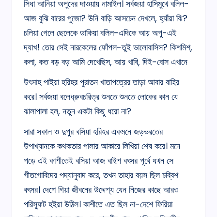
সিধা আনিয়া অপুদের দাওয়ায় নামাইল। সর্বজয়া হাসিমুখে বলিল-
আজ বুঝি বারের পুজো? উনি বাড়ি আসচেন দেখলে, হ্যাঁয়া ঝি?
চলিয়া গেলে ছেলেকে ডাকিয়া বলিল-এদিকে আয় অপু-এই
দ্যাখ! তোর সেই নারকেলের ফোঁপল-তুই ভালোবাসিস? কিশমিশ,
কলা, কত বড় বড় আমি দেখেছিস, আয় খাবি, দিই-বোস এখানে
উৎসাহ পাইয়া হরিহর পুরাতন খাতাপত্রের তাড়া আবার বাহির
করে। সর্বজয়া বলেধ্রুবচরিত্র শুনতে শুনতে লোকের কান যে
ঝালাপালা হল, নতুন একটা কিছু ধরো না?
সারা সকাল ও দুপুর বসিয়া হরিহর একমনে জড়ভরতের
উপাখ্যানকে কথকতার পালার আকারে লিখিয়া শেষ করে। মনে
পড়ে এই কাশীতেই বসিয়া আজ বাইশ বৎসর পূর্বে যখন সে
গীতগোবিদের পদ্যানুবাদ করে, তখন তাহার বয়স ছিল চব্বিশ
বৎসর। দেশে গিয়া জীবনের উদ্দেশ্য যেন নিজের কাছে আরও
পরিস্ফুট হইয়া উঠিল। কাশীতে এত ছিল না-দেশে ফিরিয়া