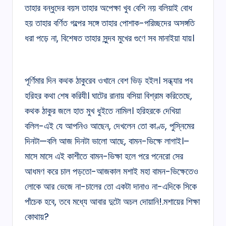
তাহার বন্ধুদের বয়স তাহার অপেক্ষা খুব বেশি নয় বলিয়াই বোধ
হয় তাহার বর্ণিত গল্পের সঙ্গে তাহার পোশাক-পরিচ্ছদের অসঙ্গতি
ধরা পড়ে না, বিশেষত তাহার সুন্দব মুখের গুণে সব মানাইয়া যায়।
পূৰ্ণিমার দিন কথক ঠাকুরেব ওখানে বেশ ভিড় হইল। সন্ধ্যার পব
হরিহর কথা শেষ করিযী। ঘাটের রানায় বসিয়া বিশ্রাম করিতেছে,
কথক ঠাকুর জলে হাত মুখ ধুইতে নামিল। হরিহরকে দেখিয়া
বলিল-এই যে আপনিও আছেন, দেখলেন তো কাণ্ড, পুস্নিমের
দিনটা—বলি আজ দিনটা ভালো আছে, বামন-ভিক্ষে লাগাই।–
মাসে মাসে এই কাশীতে বামন-ভিক্ষা হলে পরে পনেরো সের
আধমণ করে চাল পড়তো-আজকাল মশাই মহা বামন-ভিক্ষেতেও
লোকে আর ভেজে না-চালের তো একটা দানাও না-এদিকে সিকে
পাঁচেক হবে, তবে মধ্যে আবার দুটো অচল দোয়ানি!.মশায়ের শিক্ষা
কোথায়?