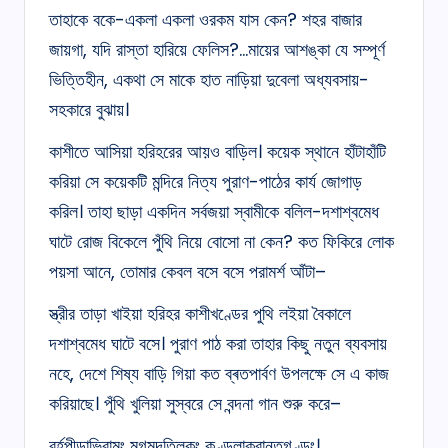
তাহাকে বকে-একলা একলা ওরকম যাস কেন? শহর বাজার
জায়গা, যদি রাস্তা হারিয়ে ফেলিস?…মায়ের আশঙ্কা যে সম্পূর্ণ
ভিত্তিহীন, একথা সে মাকে হাত নাড়িয়া দুবেলা অধ্যবসায়-
সহকারে বুঝায়।
কাশীতে আসিয়া হরিহরের আয়ও বাড়িল। কয়েক স্থানে হাঁটাহাঁটি
করিয়া সে কয়েকটি মন্দিরে নিত্য পুরাণ-পাঠের কার্য জোগাড়
করিল। তাহা ছাড়া একদিন সর্বজয়া স্বামীকে বলিল-দশাশ্বমেধ
ঘাটে রোজ বিকেলে পুঁথি নিয়ে বোসো না কেন? কত ফিকিরে লোক
পয়সা আনে, তোমার কেবল বসে বসে পরামর্শ আঁটা–
স্ত্রীর তাড়া খাইয়া হরিহর কাশীখণ্ডের পুথি লইয়া বৈকালে
দশাশ্বমেধ ঘাটে বসে। পুরাণ পাঠ করা তাহার কিছু নতুন ব্যবসায়
নহে, দেশে শিষ্য বাড়ি গিয়া কত ব্ৰতপার্বণ উপলক্ষে সে এ কাজ
করিয়াছে। পুঁথি খুলিয়া সুস্বরে সে বন্দনা গান শুরু করে–
বৰ্হপীড়াভিরামং মৃগমদতিলকং কুণ্ডলাক্রান্তগণ্ডং।