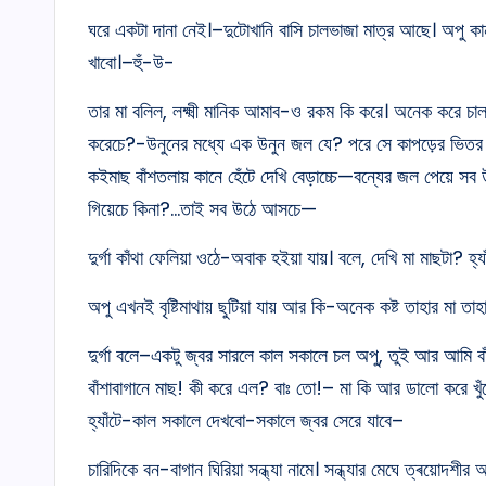
ঘরে একটা দানা নেই।–দুটোখানি বাসি চালভাজা মাত্র আছে। অপু কা
খাবো।–হুঁ-উ-
তার মা বলিল, লক্ষ্মী মানিক আমাব-ও রকম কি করে। অনেক করে চ
করেচে?-উনুনের মধ্যে এক উনুন জল যে? পরে সে কাপড়ের ভিতর হ
কইমাছ বাঁশতলায় কানে হেঁটে দেখি বেড়াচ্চে—বন্যের জল পেয়ে 
গিয়েচে কিনা?…তাই সব উঠে আসচে—
দুৰ্গা কাঁথা ফেলিয়া ওঠে-অবাক হইয়া যায়। বলে, দেখি মা মাছটা? হ
অপু এখনই বৃষ্টিমাথায় ছুটিয়া যায় আর কি-অনেক কষ্ট তাহার মা তাহ
দুর্গা বলে–একটু জ্বর সারলে কাল সকালে চল অপু, তুই আর আমি 
বাঁশাবাগানে মাছ! কী করে এল? বাঃ তো!– মা কি আর ডালো করে 
হ্যাঁটে-কাল সকালে দেখবো-সকালে জ্বর সেরে যাবে–
চারিদিকে বন-বাগান ঘিরিয়া সন্ধ্যা নামে। সন্ধ্যার মেঘে ত্ৰয়োদশীর