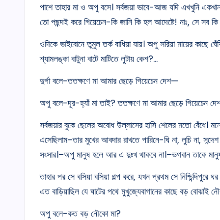
পাশে তাহার মা ও অপু বসে। সর্বজয়া ভাবে-আজ যদি এখখুনি একখা
তো পছন্দই করে গিয়েচেন-কি জানি কি হল আদেষ্টে! নাঃ, সে সব 
ওদিকে ভাইবোনে তুমুল তর্ক বাধিয়া যায়। অপু সরিয়া মায়ের কাছে 
শ্যামলঙ্কা বাটুনা বাটে মাটিতে লুটায় কেশ?…
দুৰ্গা বলে-ততক্ষণে মা আমার ছেড়ে গিয়েচেন দেশ—
অপু বলে-দূর-হ্যাঁ মা তাই? ততক্ষণে মা আমার ছেড়ে গিয়েচেন দে
সর্বজয়ার বুকে ছেলের অবোধ উল্লাসের হাসি শেলের মতো বেঁধে। 
এসেছিলাম–তার মুখের আবদার রাখতে পারিনে-ঘি না, লুচি না, সন্দে
সংসার।–অপু মানুষ হলে আর এ দুঃখ থাকবে না।–ভগবান তাকে মান
তাহার পর সে বসিয়া বসিয়া গল্প করে, যখন প্রথম সে নিশ্চিন্দিপু
এত বাড়িয়াছিল যে ঘাটের পথে মুখুজ্যেবাগানের কাছে বড় বোঝাই নৌ
অপু বলে-কত বড় নৌকো মা?