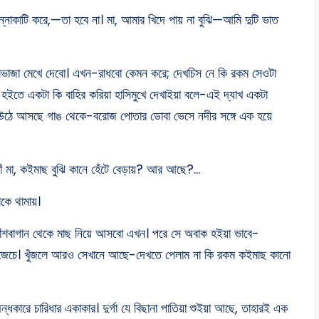
ন্নাকাটি করে,—তা হবে না। মা, আমার খিদে পায় না বুঝি—আমি দুটি ভাত
ালভাজা মেখে দেবো। এখন-রাধবো কেমন করে; দেখচিস নে কি রকম সেওটা
ইতে একটা কি বাহির করিয়া হাসিমুখে দেখাইয়া বলে-এই দ্যাখ একটা
সব উঠে আসছে গাঙ থেকে-বরোজ পোতার ডোবা ভেসে নদীর সঙ্গে এক হয়ে
্যাঁ মা, কইমাছ বুঝি কানে হেঁটে বেড়ায়? আর আছে?…
াকে থামায়।
বাঁশবাগান থেকে মাছ নিয়ে আসবো এখন। পরে সে অবাক হইয়া ভাবে-
খুঁজেচে। খুঁজলে আরও সেখানে আছে-দেখতে পেলাম না কি রকম কইমাছ কানো
 অন্ধকারে চারিধার একাকার। দুর্গা যে বিছানা পাতিয়া শুইয়া আছে, তাহারই এক