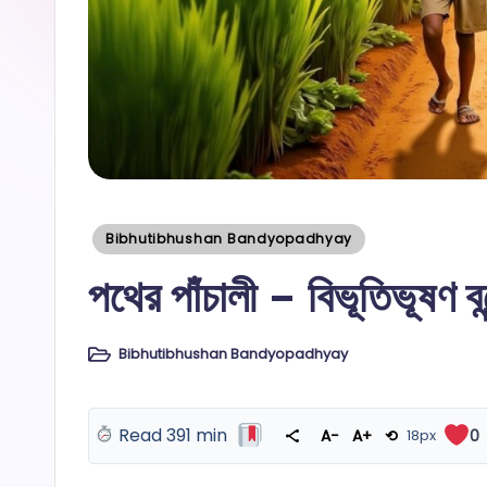
Posted
Bibhutibhushan Bandyopadhyay
in
পথের পাঁচালী – বিভূতিভূষণ বন্
Bibhutibhushan Bandyopadhyay
Posted
in
Read 391 min
A−
A+
⟲
18px
0