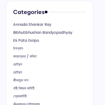
Categories
Annada Shankar Ray
Bibhutibhushan Bandyopadhyay
Ek Pata Golpo
উপন্যাস
কাব্যগ্রন্থ / কবিতা
ছোটগল্প
ছোটগল্প
জীবনানন্দ দাশ
নারী বিষয়ক কাহিনী
প্রেমকাহিনী
বঙ্কিমচন্দ্র চট্টোপাধ্যায়