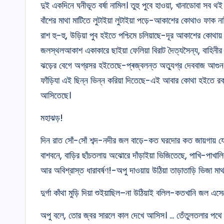
দুই একদিনে ঘনীভূত বৰ্ষা নামিল। তুহু পুবে হাওয়া, খানাডোবা সব
বাঁশের মাথা মাটিতে লুটাইয়া লুটাইয়া পড়ে-আকাশের কোথাও ফা
রাশ হু-হু, উড়িয়া পুব হইতে পশ্চিমে চলিয়াছে-দূর আকাশের কোথায়
জলস্থলআকাশ একাকারে ছাইয়া ফেলিয়া বিরাট দৈত্যসৈন্য, বাহিনীর 
ঝড়ের বেগে অগ্রসর হইতেছে-প্ৰজ্বলন্ত অত্যুগ্র দেববাজ আগুন উড়
ফাঁড়িযা এই ছিন্ন ভিন্ন করিয়া দিতেছে-এই আবার কোথা হইতে রক্তব
আসিতেছে।
মহাঝড়!
দিন রাত সোঁ-সোঁ শব্দ-নদীর জল বাড়ে-কত ঘরদোর কত জায়গায় যে
বাশবনে, বাড়ির ছাঁচতলায় অঝোরে দাঁড়াইয়া ভিজিতেছে, পাখি-পাখালি
আর অবিশ্রাস্ত ধারাবর্ষণ!-অপু দাওয়ায় উঠিয়া তাড়াতাড়ি ভিজা মা
দুৰ্গা কাঁথা মুড়ি দিয়া শুইয়াছিল–না উঠিয়াই বলিল-কতখানি জল এস
অপু বলে, তোর জ্বর সারলে কাল দেখে আসিস। … তেঁতুলতলার পথে হ