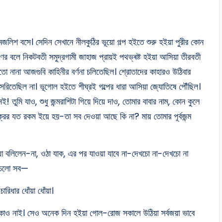
য় মজলিশ বসে। সেদিন সেখানে নীলকুঠির ভূয়ো গল্প হইতে শুরু হইয়া পুরীর কোন
ষণের বলে নিকটবতী সমুদ্রগামী জাহাজ প্রায়ই পথভ্ৰষ্ট হইয়া আসিয়া তীরবতী
তো নানা আজগুবি কাহিনীর বর্ণনা চলিতেছিল। শ্রোতাদের কাহারও উঠিবার
 সরিতেছিল না। ভূগোল হইতে শীঘ্রই গল্পের ধারা আসিয়া জ্যোতিষে পৌঁছিল।
ুমি যাও, শুধু জন্মরাশিটা গিয়ে দিয়ে দাও, তোমার বাবার নাম, কোন কুলে
ক্রের যত রকম ইয়ে হয়-তা সব দেওয়া আছে কি না? মায় তোমার পূর্বজন্ম
হিয়া বলিলেন-না, ওঠা যাক, এর পর যাওয়া যাবে না-দেখচো না-দেখচো না
প, চলো সব—
ারিধার ধোঁয়া ধোঁয়া।
 টাকাও নাই। সেও অনেক দিন হইয়া গোল-রোজ সকালে উঠিয়া সর্বজয়া ভাবে