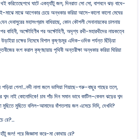
 থই থই করিতেছেপথে ঘাটে একহ্যাঁটু জল, দিনরাত সো সো, বাশবনে ঝড় বাধে-
ক নাই-মাঝে মাঝে আগেকার চেয়ে অন্ধকার করিয়া আসে-কালো কালো মেঘের
 যেন দেবাসুরের মহাসংগ্রাম বাধিয়াছে, কোন কৌশলী সেনানায়কের চালনায়
পর বাহিনী, অক্ষৌহিণীৰ পর অক্ষৌহিণী, অদৃশ্য রথী-মহারথীদের নায়কত্বে
াইয়া চক্ষের নিমেষে বিশাল কৃষ্ণচমূর এদিক-ওদিক পর্যন্ত ছিঁড়িয়া
ীজের বংশ করাল কৃষ্ণছায়ায় পৃথিবী অন্তরীক্ষা অন্ধকার করিয়া ঘিরিয়া
 পড়িয়া গেল!…নদী নালা জলে ভাসিয়া গিয়াছে-গরু-বাছুর গাছের তলে,
র শব্দ নাই কোনোদিকে! চাব পাঁচ দিন সমান ভাবে কাটিল–কেবল ঝড়ের শব্দ
থা মুছিতে মুছিতে বলিল-আমাদের বাঁশতলায় জল এসেচে দিদি, দেখবি?
েচে রে?…
াঁটু জল! পরে জিজ্ঞাসা করে-মা কোথায় রে?