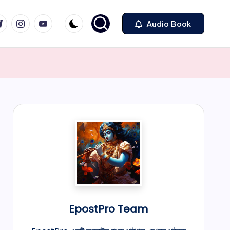
legram
Instagram
Youtube
Audio Book
EpostPro Team