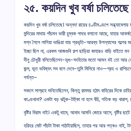
২৫. কয়দিন খুব বর্ষা চলিতেছে
কয়দিন খুব বর্ষা চলিতেছে। অন্নদা রায়ের চণ্ডীমণ্ডপে সন্ধ্যাবেলা
মন্দিরের মাথায় পাঁচমন ভারী চুম্বক পাথর বসানো আছে, যাহার আকর্
মগ্ন শৈলে লাগিয়া ভাঙিয়া যায় প্রভৃতি-আরব্য উপন্যাসের গল্পের ম
ইচ্ছা ছিল না, এরকম আজগুবি গল্প ছাড়িয়া কাহারও বাড়ি যাইতে মন
দীনু চৌধুরী বলিতেছিলেন-ভৃগু-সংহিতার মতো আমন বই তো আর নেই! ত
জন্ম, ভূত ভবিষ্যৎ সব বলে দেবে-তুমি মিলিয়ে নাও—গ্রহ ও রাশিচ
পর্যন্ত–
সকলে সাগ্রহে শুনিতেছিলেন, কিন্তু রামময় হঠাৎ বাহিরের দিকে চা
কাণ্ডখানা? একটা বড় ঝটুক-টাট্‌কা না হলে বঁচি, গতিক বড় খারা
বৃষ্টির বিরাম নাই। একটু থামে, আবাব আমনি জোরে আসে, বৃষ্টির ছাটে চ
হরিহর মোট পাঁচটা টাকা পাঠাইয়াছিল, তাহার পর আর পত্ৰও নাই,