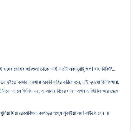
.ওই ওদের ডোবার জামতলা থেকে-এই এতটা এক হ্যাঁটু জল। যাও দিকি?…
ভিতর হইতে কাসার একখানা রেকবি বাহির করিয়া বলে, এই দ্যাখো জিনিসখানা,
লি যাই নিয়ে-এ সে জিনিস নয়, এ আমার বিয়ের দান—এখন এ জিনিস আর মেলে
য়া দিয়া রেকর্মবিখানা কাপড়ের মধ্যে লুকাইয়া লয়। কাউকে যেন না