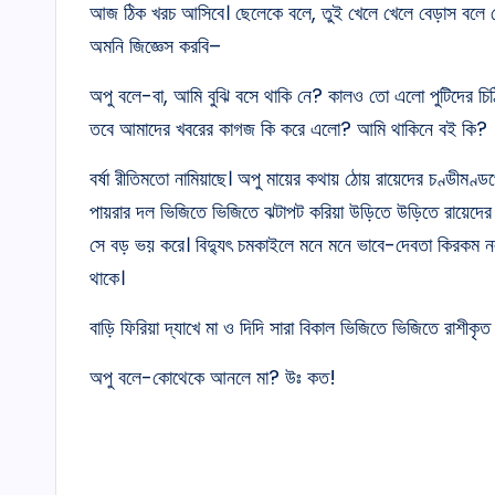
আজ ঠিক খরচ আসিবে। ছেলেকে বলে, তুই খেলে খেলে বেড়াস বলে 
অমনি জিজ্ঞেস করবি–
অপু বলে-বা, আমি বুঝি বসে থাকি নে? কালও তো এলো পুটিদের চি
তবে আমাদের খবরের কাগজ কি করে এলো? আমি থাকিনে বই কি?
বর্ষা রীতিমতো নামিয়াছে। অপু মায়ের কথায় ঠোয় রায়েদের চণ্ডীমণ্ড
পায়রার দল ভিজিতে ভিজিতে ঝটাপট করিয়া উড়িতে উড়িতে রায়েদের পশ
সে বড় ভয় করে। বিদ্যুৎ চমকাইলে মনে মনে ভাবে-দেবতা কিরকম নল
থাকে।
বাড়ি ফিরিয়া দ্যাখে মা ও দিদি সারা বিকাল ভিজিতে ভিজিতে রাশীকৃত
অপু বলে-কোথেকে আনলে মা? উঃ কত!