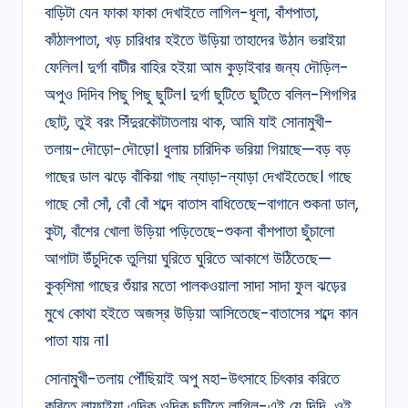
বাড়িটা যেন ফাকা ফাকা দেখাইতে লাগিল-ধূলা, বাঁশপাতা,
কাঁঠালপাতা, খড় চারিধার হইতে উড়িয়া তাহাদের উঠান ভরাইয়া
ফেলিল। দুৰ্গা বাটীর বাহির হইয়া আম কুড়াইবার জন্য দৌড়িল-
অপুও দিদিব পিছু পিছু ছুটিল। দুর্গা ছুটিতে ছুটিতে বলিল-শিগগির
ছোট্‌, তুই বরং সিঁদুরকৌটাতলায় থাক, আমি যাই সোনামুখী-
তলায়-দৌড়ো-দৌড়ো। ধুলায় চারিদিক ভরিয়া গিয়াছে—বড় বড়
গাছের ডাল ঝড়ে বাঁকিয়া গাছ ন্যাড়া-ন্যাড়া দেখাইতেছে। গাছে
গাছে সোঁ সোঁ, বোঁ বোঁ শব্দে বাতাস বাধিতেছে–বাগানে শুকনা ডাল,
কুটা, বাঁশের খোলা উড়িয়া পড়িতেছে-শুকনা বাঁশপাতা ছুঁচালো
আগাটা উঁচুদিকে তুলিয়া ঘুরিতে ঘুরিতে আকাশে উঠিতেছে—
কুক্‌শিমা গাছের শুঁয়ার মতো পালকওয়ালা সাদা সাদা ফুল ঝড়ের
মুখে কোথা হইতে অজস্র উড়িয়া আসিতেছে-বাতাসের শব্দে কান
পাতা যায় না।
সোনামুখী-তলায় পৌঁছিয়াই অপু মহা-উৎসাহে চিৎকার করিতে
করিতে লাফাইযা এদিক ওদিক ছুটিতে লাগিল-এই যে দিদি, ওই