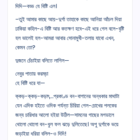
দিদি—বড্ড যে বিষ্টি এল।
–তুই আমার কাছে আয়-দুর্গা তাহাকে কাছে আনিয়া আঁচল দিয়া
ঢাকিয়া কহিল-এ বিষ্টি আর কতক্ষণ হবে-এই ধরে গেল বলে-বৃষ্টি
হল ভালেই হল-আমরা আবার সোনামুখী-তলায় যাবো এখন,
কেমন তো?
দুজনে চেঁচাইয়া বলিতে লাগিল—
নেবুর পাতায় করম্‌চা
হে বিষ্টি ধরে যা—
ক্কড়-ক্কড়-কড়াৎ,…প্রকাণ্ড বন-বাগানের অন্ধকার মাথাটা
যেন এদিক হইতে ওদিক পর্যন্ত চিরিয়া গেল-চোখের পলকের
জন্য চারিধার আলো হইয়া উঠিল—সামনের গাছের মগডালে
থোলো থোলো বন-ধুল ফল ঝড়ে দুলিতেছে। অপু দুৰ্গাকে ভয়ে
জড়াইয়া ধরিয়া বলিল-ও দিদি!