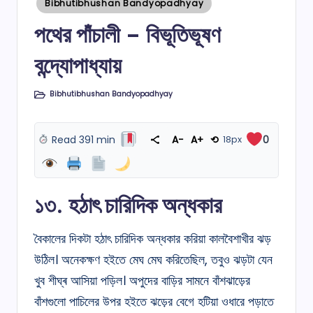
Posted
Bibhutibhushan Bandyopadhyay
in
পথের পাঁচালী – বিভূতিভূষণ
বন্দ্যোপাধ্যায়
Bibhutibhushan Bandyopadhyay
Posted
in
Read 391 min
A−
A+
⟲
18px
0
১৩. হঠাৎ চারিদিক অন্ধকার
বৈকালের দিকটা হঠাৎ চারিদিক অন্ধকার করিয়া কালবৈশাখীর ঝড়
উঠিল। অনেকক্ষণ হইতে মেঘ মেঘ করিতেছিল, তবুও ঝড়টা যেন
খুব শীঘ্ৰ আসিয়া পড়িল। অপুদের বাড়ির সামনে বাঁশঝাড়ের
বাঁশগুলো পাচিলের উপর হইতে ঝড়ের বেগে হটিয়া ওধারে পড়াতে