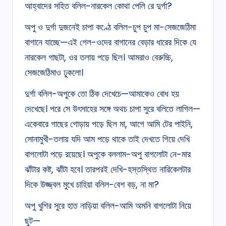
আহ্বাদের সহিত বলিল-নারকেল কোথা পেলি রে দুর্গা?
অপু ও দুর্গা দুজনেই চাপা কণ্ঠে বলিল-চুপ চুপ মা-সেজজেঠিমা
বাগানে যাচ্ছে—এই গেল-ওদের বাগানের বেড়ার ধারের দিকে যে
নারকেল গাছটা, ওর তলায় পড়ে ছিল। আমরাও বেরুচ্চি,
সেজজেঠিমাও ঢুকলো।
দুর্গা বলিল-অপুকে তো ঠিক দেখেচে—আমাকেও বোধ হয়
দেখেছে। পরে সে উৎসাহের সঙ্গে অথচ চাপা সুরে বলিতে লাগিল—
একেবারে গাছের গোড়ায় পড়ে ছিল মা, আগে আমি টের পাইনি,
সোনামুখী-তলায় যদি আম পড়ে থাকে তাই দেখতে গিয়ে দেখি
বাগলোটা পড়ে রয়েছে। অপুকে বললাম-অপু বাগলোটা নে-মার
ঝাঁটার কষ্ট, ঝাঁটা হবে। তারপরই দেখি-হস্তস্থিত নারিকেলটার
দিকে উজ্জ্বল মুখে চাহিয়া বলিল-বেশ বড়, না মা?
অপু খুশির সুরে হাত নাড়িয়া বলিল-আমি অমনি বাগলোটা নিয়ে
ছুট—