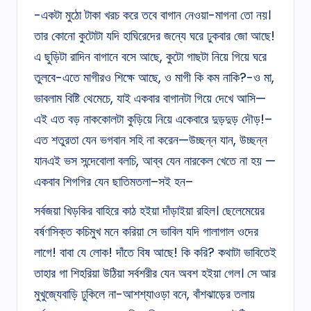
-একটা মুঠো টাকা খরচ করে তবে বাগান নেওয়া-মাগনা তো নয়।
তার কোনো কুটোটা যদি হাঘিরেদের জন্যে ঘরে ঢুকবার জো আছে!
এ ছুড়িটা রাদিন বাগানে বসে আছে, কুটো গাছটা নিয়ে গিয়ে ঘরে
তুলবে-এতে মাগীরও শিক্ষে আছে, ও মাগী কি কম নাকি?-ও মা,
ভাবলাম বিষ্টি থেমেচে, যাই একবার বাগানটা গিয়ে দেখে আসি—
এই এত বড় নাককোলটা কুড়িয়ে নিয়ে একেবারে দুড়দুড় দৌড়!–
এত শতুরতা যেন ভগবান সহি না করেন—উচ্ছন্ন যান, উচ্ছন্ন
যানএই ভস সন্দেবোলা বলচি, আব্ব যেন নারকেল খেতে না হয় —
একবাব শিগগির যেন ছাতিমতলা–সই হন–
সর্বজয়া খিড়কির বাহিরে কাঠ হইয়া দাঁড়াইয়া রহিল। ছেলেমেয়ের
বর্ষণসিক্ত কচিমুখ মনে করিয়া সে ভাবিল যদি গালাগাল ওদের
লাগে! বাবা যে লোক! দাঁতে বিষ আছে! কি করি? কথাটা ভাবিতেই
তাহার গা শিহরিয়া উঠিয়া সর্বশরীর যেন অবশ হইয়া গেল। সে আর
মুখুজ্যেবাড়ি ঢুকিলে না-আশশ্যাওড়া বনে, বাঁশঝাড়ের তলায়