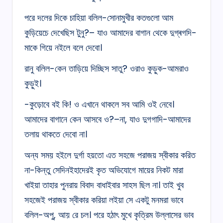
পরে দলের দিকে চাহিয়া বলিল-সোনামুখীর কতগুলো আম
কুড়িয়েচে দেখেছিস টুনু?– যাও আমাদের বাগান থেকে দুগ্ৰগদি-
মাকে গিয়ে নইলে বলে দেবো।
রানু বলিল-কেন তাড়িয়ে দিচ্ছিস সাতু? ওরাও কুড়ুক-আমরাও
কুড়ুই।
-কুড়োবে বই কি! ও এখানে থাকলে সব আমি ওই নেবে।
আমাদের বাগানে কেন আসবে ও?–না, যাও দুগগাদি-আমাদের
তলায় থাকতে দেবো না।
অন্য সময় হইলে দুৰ্গা হয়তো এত সহজে পরাজয় স্বীকার করিত
না-কিন্তু সেদিনইহাদেরই কৃত অভিযোগে মায়ের নিকট মারা
খাইয়া তাহার পুনরায় বিবাদ বাধাইবার সাহস ছিল না। তাই খুব
সহজেই পরাজয় স্বীকার করিয়া লইয়া সে একটু মনমরা ভাবে
বলিল-অপু, আয় রে চল। পরে হঠাৎ মুখে কৃত্রিম উল্লাসের ভাব