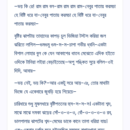
–ভয় কি রে! রাম রাম বল-রাম রাম রাম রাম-নেবুর পাতায় করমচা
হে বিষ্টি ধরে যা-নেবুর পাতায় করমচা হে বিষ্টি ধরে যা-নেবুর
পাতায় করমচা–
বৃষ্টির ঝাপটায় তাহাদের কাপড় চুল ভিজিয়া টস্টস করিয়া জল
ঝরিতে লাগিল—গুমগুমু গুম-ম-ম-চাপা গভীর ধ্বনি-একটা
বিশাল লোহার বুল কে যেন আকাশের ধাতব মেঝেতে এদিক হইতে
ওদিকে টানিয়া লইয়া বেড়াইতেছে–অপু শঙ্কিত সুরে বলিল-ওই
দিদি, আবার–
–ভয় নেই, ভয় কি?–আর একটু সরে আয়-এঃ, তোর মাথাটা
ভিজে যে একেবারে জুবড়ি হয়ে গিয়েচে–
চারিধারে শুধু মুষলধারে বৃষ্টিপতনের হুস-স-স-স। একটানা শব্দ,
মাঝে মাঝে দমকা ঝড়ের সোঁ-ও-ও-ও, বোঁ-ও-ও-ও-ও রব,
ডালপালার ঝাপটের শব্দ-মেঘের ডাকে কানে তালা ধরিয়া যায়।
এক-একবার দুর্গার মনে হইতেছিল সমস্ত বাগানখানা ঝড়ে