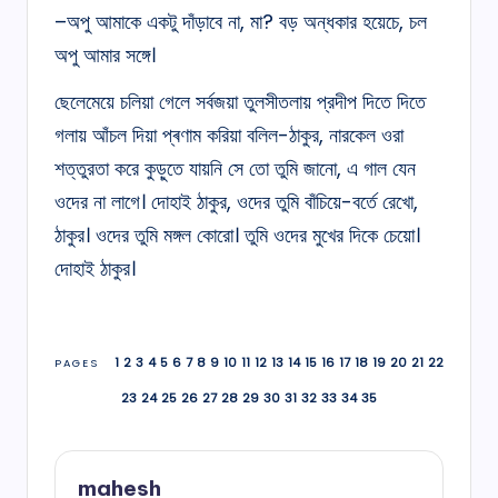
–অপু আমাকে একটু দাঁড়াবে না, মা? বড় অন্ধকার হয়েচে, চল
অপু আমার সঙ্গে।
ছেলেমেয়ে চলিয়া গেলে সর্বজয়া তুলসীতলায় প্রদীপ দিতে দিতে
গলায় আঁচল দিয়া প্ৰণাম করিয়া বলিল-ঠাকুর, নারকেল ওরা
শত্তুরতা করে কুড়ুতে যায়নি সে তো তুমি জানো, এ গাল যেন
ওদের না লাগে। দোহাই ঠাকুর, ওদের তুমি বাঁচিয়ে-বর্তে রেখো,
ঠাকুর। ওদের তুমি মঙ্গল কোরো। তুমি ওদের মুখের দিকে চেয়ো।
দোহাই ঠাকুর।
1
2
3
4
5
6
7
8
9
10
11
12
13
14
15
16
17
18
19
20
21
22
PAGES
23
24
25
26
27
28
29
30
31
32
33
34
35
mahesh