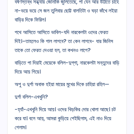
বর্ষণস্তব্ধ সন্ধ্যায় জোনাকি জুলিতেছে, পা যেন আর উঠিতে চাহে
না-ভয়ে ভয়ে সে জল তুলিবার ছোট্ট বালতিটা ও ঘড়া কাঁখে লইয়া
বাড়ির দিকে ফিরিল।
পথে আসিতে আসিতে ভাবিল-যদি নারকেলটা ওদের ফেরত
দিই।–তাহলেও কি গাল লাগবে? তা কেন লাগবে- যার জিনিস
তাকে তো ফেরত দেওয়া হল, তা কখনও লাগে?
বাড়িতে পা দিয়াই মেয়েকে বলিল-দুগ্‌গা, নারকেলটা সন্তুদের বাড়ি
দিয়ে আয় গিয়ে।
অপু ও দুর্গা অবাক হইয়া মায়ের মুখের দিকে চাহিয়া রহিল—
দুর্গা বলিল-এখখুনি?
-হ্যাঁ-এখখুনি দিয়ে আয়। ওদের খিড়কির দোর খোলা আছে। চট
করে যা। বলে আয়, আমরা কুড়িয়ে পেইছিলাম, এই নাও দিয়ে
গেলাম।