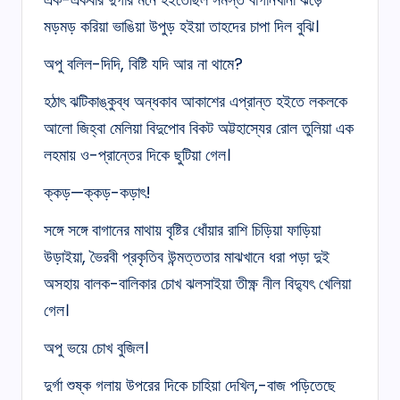
মড়মড় করিয়া ভাঙিয়া উপুড় হইয়া তাহদের চাপা দিল বুঝি।
অপু বলিল-দিদি, বিষ্টি যদি আর না থামে?
হঠাৎ ঝটিকাঙ্কুব্ধ অন্ধকাব আকাশের এপ্রান্ত হইতে লকলকে
আলো জিহ্বা মেলিয়া বিদুপোব বিকট অট্টহাস্যের রোল তুলিয়া এক
লহমায় ও-প্রান্তের দিকে ছুটিয়া গেল।
ক্কড়—ক্কড়-কড়াৎ!
সঙ্গে সঙ্গে বাগানের মাথায় বৃষ্টির ধোঁয়ার রাশি চিড়িয়া ফাড়িয়া
উড়াইয়া, ভৈরবী প্রকৃতিব উন্মত্ততার মাঝখানে ধরা পড়া দুই
অসহায় বালক-বালিকার চোখ ঝলসাইয়া তীক্ষ্ণ নীল বিদ্যুৎ খেলিয়া
গেল।
অপু ভয়ে চোখ বুজিল।
দুৰ্গা শুষ্ক গলায় উপরের দিকে চাহিয়া দেখিল,-বাজ পড়িতেছে