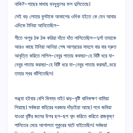
নাকি?-গাছের মাথায় বনধুধুলের ফল দুলিতেছে।
সেই বড় লোহার বুলটাকে আকাশের ওদিক হইতে কে যেন আবার
এদিকে টানিয়া আনিতেছিল–
শীতে অপুর ঠক ঠক করিয়া দাঁতে দাঁত লাগিতেছিল—দুর্গা তাহাকে
আরও কাছে টানিয়া আনিয়া শেষ আশ্রয়ের সাহসে বার বার দ্রুত
আবৃত্তি করিতে লাগিল-নেবুর পাতায় কবমচা-হে বিষ্টি ধরে যা-
নেবুর পাতায় করমচা-হে বিষ্টি ধরে যা-নেবুর পাতায় করমচাঁ…ভয়ে
তাহার স্বর কাঁপিতেছিল।
সন্ধ্যা হইবার বেশি বিলম্ব নাই। ঝড়-বৃষ্টি খানিকক্ষণ থামিয়া
গিয়াছে। সর্বজয়া বাহিরের দরজায় দাঁড়াইয়া আছে। পথে জমিয়া
যাওয়া বৃষ্টির জলের উপর ছপ-ছপ শব্দ করিতে করিতে রাজকৃষ্ণ
পালিতের মেয়ে আশালতা পুকুরের ঘাটে যাইতেছিল। সর্বজয়া