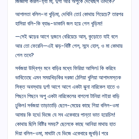
জিজ্ঞাসা করিল-হ্যাঁ মা, দুৰ্গা আর অপুকে দেখেছিস ওদিকে?
আশালতা বলিল-না খুড়িমা, দেখিনি তো। কোথায় গিয়েচে? তারপর
হাসিয়া বলি-কি ব্যাঙ-ডাকানি জল হয়ে গেল খুড়িমা!
—সেই ঝড়ের আগে দুজনে বেরিয়েচে আম, কুড়োতে যাই বলে
আর তো ফেরেনি—এই ঝড়-বিষ্টি গেল, সন্দে হোল, ও মা কোথায়
গেল তবে?
সর্বজয়া উদ্বিগ্ন মনে বাড়ির মধ্যে ফিরিয়া আসিল। কি করিবে
ভাবিতেছে এমন সময়খিড়কির দরজা ঠেলিয়া খুলিয়া আপাদমস্তক
সিক্ত অবস্থায় দুর্গা আগে আগে একটা ঝুনা নারিকেল হাতে ও
পিছনে পিছনে অপু একটা নারিকেলের বাগলো টানিয়া লইয়া বাড়ি
ঢুকিল। সর্বজয়া তাড়াতাড়ি ছেলে-মেয়ের কাছে গিয়া বলিল-ওমা
আমার কি হবে। ভিজে যে সব একেবারে পান্তা ভাত হয়েচিস!
কোথায় ছিলি বিষ্টির সময়? ছেলেকে কাছে আনিয়া মাথায় হাত
দিয়া বলিল-ওমা, মাথাটা যে ভিজে একেবারে জুবড়ি। পরে