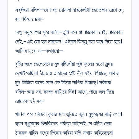
সৰ্ব্বজয়া বলিল—বেশ বড় দোমালা নারকেলটা। ছেচতলায় রেখে দে,
জল দিয়ে নেবো–
অপু অনুযোগের সুরে বলিল-তুমি বলে মা নারকোল নেই, নারকোল
নেই,–এই তো হল নারকেল! এইবাব কিন্তু বড়া করে দিতে হবে।
আমি ছাড়বো না—কখ্‌খনো—
বৃষ্টির জলে ছেলেমেয়ের মুখ বৃষ্টিধোঁয়া জুই ফুলের মতো সুন্দর
দেখাইতেছিল। ঠাণ্ডায় তাহাদের ঠোঁট নীল হইয়া গিয়াছে, মাথার
চুল ভিজিয়া কনের সঙ্গে লেপটাইয়া লাগিয়া গিয়াছে। সর্বজয়া
বলিল-আয় সব, কাপড় ছাড়িয়ে দিই। আগে, পায়ে জল দিয়ে
রোয়াকে ওঠ্‌ সব–
খানিক পরে সর্বজয়া কুয়ার জল তুলিতে ভুবন মুখুজ্যের বাড়ি গেল।
ভুবন মুখুজ্যের খিড়কিদোর পর্যন্ত যাইতেই সে শুনিল সেজ
ঠাকরুন বাড়ির মধ্যে চিৎকার করিয়া বাড়ি মাথায় করিতেছেন।