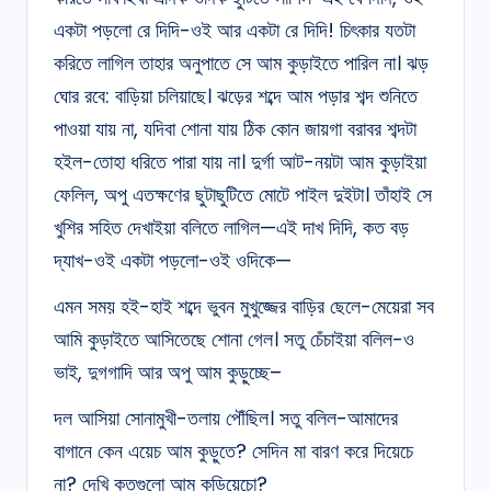
একটা পড়লো রে দিদি-ওই আর একটা রে দিদি! চিৎকার যতটা
করিতে লাগিল তাহার অনুপাতে সে আম কুড়াইতে পারিল না। ঝড়
ঘোর রবে: বাড়িয়া চলিয়াছে। ঝড়ের শব্দে আম পড়ার শব্দ শুনিতে
পাওয়া যায় না, যদিবা শোনা যায় ঠিক কোন জায়গা বরাবর শব্দটা
হইল-তোহা ধরিতে পারা যায় না। দুৰ্গা আট-নয়টা আম কুড়াইয়া
ফেলিল, অপু এতক্ষণের ছুটাছুটিতে মোটে পাইল দুইটা। তাঁহাই সে
খুশির সহিত দেখাইয়া বলিতে লাগিল—এই দাখ দিদি, কত বড়
দ্যাখ-ওই একটা পড়লো-ওই ওদিকে—
এমন সময় হই-হাই শব্দে ভুবন মুখুজ্জের বাড়ির ছেলে-মেয়েরা সব
আমি কুড়াইতে আসিতেছে শোনা গেল। সতু চেঁচাইয়া বলিল-ও
ভাই, দুগগাদি আর অপু আম কুড়ুচ্ছে–
দল আসিয়া সোনামুখী-তলায় পৌঁছিল। সতু বলিল-আমাদের
বাগানে কেন এয়েচ আম কুড়ুতে? সেদিন মা বারণ করে দিয়েচে
না? দেখি কতগুলো আম কুড়িয়েচো?