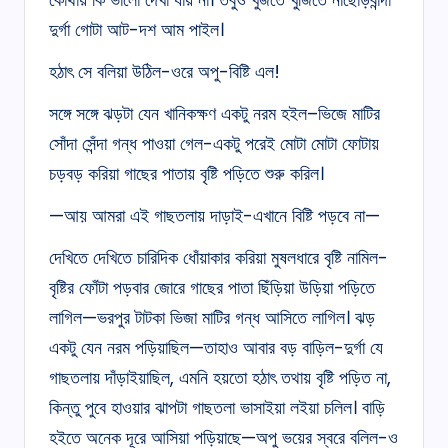
দুৰ্গা গোটা আট-দশ আম পাইল।
হঠাৎ সে বলিয়া উঠিল-ওরে অপু-বিষ্টি এল!
সঙ্গে সঙ্গে ঝড়টা যেন খানিকক্ষণ একটু নরম হইল–ভিজে মাটির
সোঁদা সেঁন্দা গন্ধ পাওয়া গেল-একটু পরেই মোটা মোটা ফোটায়
চড়বড় করিয়া গাছের পাতায় বৃষ্টি পড়িতে শুরু করিল।
—আয় আমরা এই গাছতলায় দাড়াই-এখানে বিষ্টি পড়বে না—
দেখিতে দেখিতে চারিদিক ধোঁয়াকার করিয়া মুষলধারে বৃষ্টি নামিল-
বৃষ্টির ফোঁটা পড়বার জোরে গাছের পাতা ছিঁড়িয়া উড়িয়া পড়িতে
লাগিল—ভরপুর টাটকা ভিজা মাটির গন্ধ আসিতে লাগিল। ঝড়
একটু যেন নরম পড়িয়াছিল—তাহাও আবার বড় বাড়িল-দুৰ্গা যে
গাছতলায় দাঁড়াইয়াছিল, এমনি হয়তো হঠাৎ তথায় বৃষ্টি পড়িত না,
কিন্তু পুবে হাওয়ার ঝাপটা গাছতলা ভাসাইয়া লইয়া চলিল। বাড়ি
হইতে অনেক দূরে আসিয়া পড়িয়াছে—অপু ভয়ের স্বরে বলিল-ও