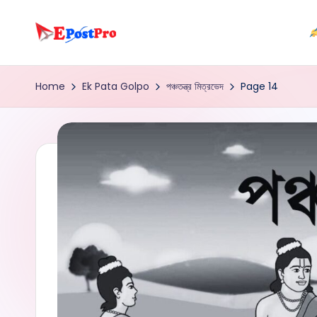
Skip
e
to
content
b
Home
Ek Pata Golpo
পঞ্চতন্ত্র মিত্রভেদ
Page 14
o
o
k
p
r
o