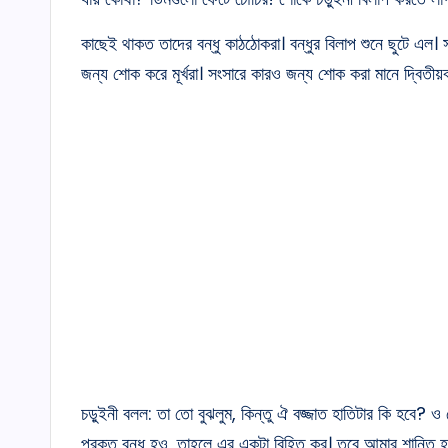
কাছেই থাকত তাদের বন্ধু কাঠঠোকরা। বন্ধুর বিলাপ শুনে ছুটে এল। 
জন্য শোক করে মূর্খরা। সংসারে কারও জন্য শোক করা মানে দ্বিতীয
চড়ুইনী বলল: তা তো বুঝলুম, কিন্তু ঐ বজ্জাত হাতিটার কি হবে?
প্রকৃত বন্ধু হও, তাহলে এর একটা বিহিত কর। তবে আমার শান্তি হ