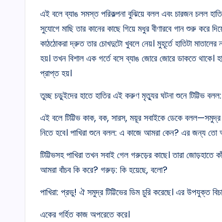
এই বলে ব্যাঙ সমস্ত পরিকল্পনা বুঝিয়ে বলল এবং চারজন চলল হাতির
সুযোগে মাছি তার কানের কাছে গিয়ে মধুর বীণারবে গান শুরু করে দি
কাঠঠোকরা দ্রুত তার চোখদুটো খুবলে নেয়। মুহূর্তে হাতিটা মাতালের 
হয়। তখন বিশাল এক গর্তে বসে ব্যাঙ জোরে জোরে ডাকতে থাকে। হাত
প্রাপ্ত হয়।
তুচ্ছ চড়ুইদের হাতে হাতির এই করুণ মৃত্যুর ঘটনা শুনে টিট্টিভ বল
এই বলে টিট্টিভ কাক, বক, সারস, ময়ূর সবাইকে ডেকে বলল—সমুদ্র
নিতে হবে। পাখিরা শুনে বলল: এ কাজে আমরা কেন? এর জন্য তো আম
টিট্টিভসহ পাখিরা তখন সবাই গেল গরুড়ের কাছে। তারা জোড়হাতে 
আমরা বাঁচব কি করে? গরুড়: কি হয়েছে, বলো?
পাখিরা: প্রভু! ঐ সমুদ্র টিট্টিভের ডিম চুরি করেছে। এর উপযুক্ত ব
একের গর্হিত কাজ অপরেতে করে।