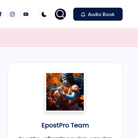
legram
Instagram
Youtube
Audio Book
EpostPro Team