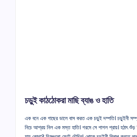
চড়ুই কাঠঠোকরা মাছি ব্যাঙ ও হাতি
এক বনে এক গাছের ডালে বাস করত এক চড়ুই দম্পতি। চড়ুইনী সম্প্
নিচে আশ্রয় নিল এক মস্ত হাতি। গরমে সে পাগল প্রায়। হঠাৎ শুঁড়
যায় কোথা? ডিমগুলো ফেটে চৌচির! শোকে চড়ুইনী বিলাপ করতে লা