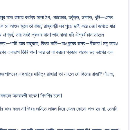
 মতে রাজার কর্তব্য হলো ঠগ, জোচ্চোর, দুর্বৃত্ত, ডাকাত, খুনি—এদের
ে যে আগুন জন্মে তা রাজা, রাজ্যশ্রী সব পুড়ে ছাই করে দেয়। জগতে যার
ঐশ্বর্য, তার সবই প্রজার দান। তাই রাজা যদি ঐশ্বর্য চান তাহলে
র জন্য—গাভী আর বাছুরকে, কিংবা মালী—অঙ্কুরের জন্য—বীজকে। মনু আরও
ভাগের একভাগ তিনি পান। আর তা না করলে প্রজার পাপের ছয় ভাগের এক
রজাপালনের একমাত্র দায়িত্ব রাজার! তা নাহলে সে কিসের রাজা? দাঁড়াও,
 দেবকাজে অমরাবতী যাবেন। শিগগির চলো।
ঁর কাজ করব না। ঊষর জমিতে লাঙ্গল দিয়ে যেমন কোনো লাভ হয় না, তেমনি