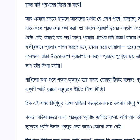
রাজা যদি প্রথমের বিচার না করে।।
আর এভাবে চলতে থাকলে আমাদের বংশই যে লোপ পাবে! তাছাড়া, মনুর
হাত থেকে প্রজাদের রক্ষা করা। তা নাহলে প্রজাপীড়নের সন্তাপ থেক
কেউ নেই, রাজাই তার সব। অন্ধ প্রজার চোখের মণি রাজা। রাজার যে 
সর্বপ্রকারে প্রজার পালন করতে হবে, যেমন করে গোয়ালা— দুধে
বলেছেন, রাজা উত্তমরূপে প্রজাপালন করলে প্রজার পুণ্যের ছয় 
ভাগ তাঁর উপর বর্তায়।
পাখিদের কথা শুনে গরুড় ক্রুদ্ধ হয়ে বলল: তোমরা ঠিকই বলেছ! প্
এক্ষুণি আমি দুরাত্মা সমুদ্রকে উচিত শিক্ষা দিচ্ছি!
ঠিক এই সময় বিষ্ণুদূত এসে হাজির। গরুড়কে বলল: ভগবান বিষ্ণু
গরুড় অভিমানভরে বলল: প্রভুকে প্রণাম জানিয়ে বলো, অমি আর তা
ভৃত্যের প্রতি উদাস প্রভুর সেবা করেও কোনো লাভ নেই।