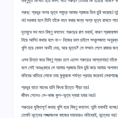
বিষ্ণুদূত বিস্মিত হয়ে বলল: ভাই গরুড়! তোমার কি হয়েছে আজ?
গরুড়: প্রভুর অপর ভৃত্য সমুদ্র আমার প্রজার ডিম চুরি করেছে। ত
না। দরকার হলে তিনি তাঁকে বহন করার জন্য অন্য ভৃত্য রাখতে পার
দূতমুখে সব শুনে বিষ্ণু বললেন: গরুড়ের রাগ যথার্থ, কারণ প্রজারক্ষ
নিয়ে আসি। কথায় বলে না— নিজের ভাল চাইলে সৎকুলজাত অনুরক্ত ভ
খুশি হয়ে কেবল অর্থই দেয়, আর ভৃত্য? সে সম্মান পেলে রাজার জন্য
এসব চিন্তা করে বিষ্ণু স্বয়ং চলে এলেন গরুড়ের আস্তানায়। তাঁকে
বলে সেই অহঙ্কারে সে আমার প্রজার ডিম চুরি করে আমায় অপমান
মনিবের খাতিরে লোকে তার কুকুরকে পর্যন্ত প্রহার করেনা। সেবাশা
প্রভুর যাতে মানের হানি কিংবা চিত্তে পীড়া হয়।
জীবন গেলেও সে-কাজ কুল-ভৃত্য দ্বারা হবার নয়।।
গরুড়ের যুক্তিপূর্ণ কথায় খুশি হয়ে বিষ্ণু বললেন: তুমি যথার্থই 
তেমনি ভৃত্যের লজ্জাজনক কাজের দায়ভারও মনিবেরই, ভূত্যের নয়। তা