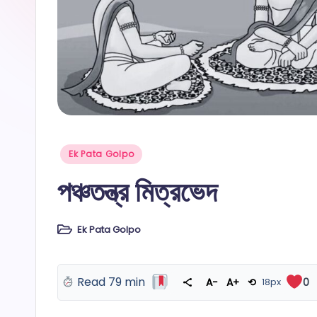
Posted
Ek Pata Golpo
in
পঞ্চতন্ত্র মিত্রভেদ
Ek Pata Golpo
Posted
in
Read 79 min
A−
A+
⟲
18px
0