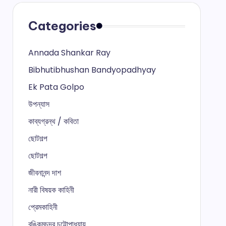
Categories
Annada Shankar Ray
Bibhutibhushan Bandyopadhyay
Ek Pata Golpo
উপন্যাস
কাব্যগ্রন্থ / কবিতা
ছোটগল্প
ছোটগল্প
জীবনানন্দ দাশ
নারী বিষয়ক কাহিনী
প্রেমকাহিনী
বঙ্কিমচন্দ্র চট্টোপাধ্যায়