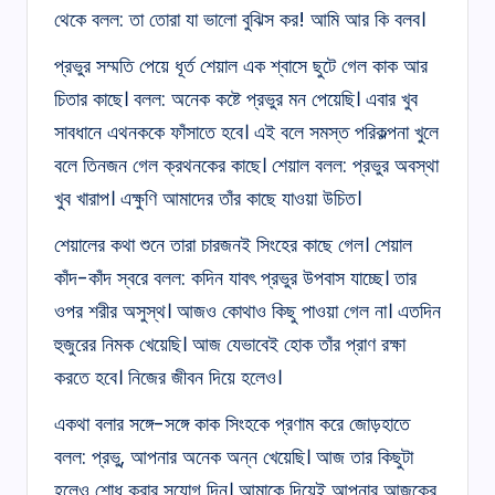
থেকে বলল: তা তোরা যা ভালো বুঝিস কর! আমি আর কি বলব।
প্রভুর সম্মতি পেয়ে ধূর্ত শেয়াল এক শ্বাসে ছুটে গেল কাক আর
চিতার কাছে। বলল: অনেক কষ্টে প্রভুর মন পেয়েছি। এবার খুব
সাবধানে এথনককে ফাঁসাতে হবে। এই বলে সমস্ত পরিকল্পনা খুলে
বলে তিনজন গেল ক্রথনকের কাছে। শেয়াল বলল: প্রভুর অবস্থা
খুব খারাপ। এক্ষুণি আমাদের তাঁর কাছে যাওয়া উচিত।
শেয়ালের কথা শুনে তারা চারজনই সিংহের কাছে গেল। শেয়াল
কাঁদ-কাঁদ স্বরে বলল: কদিন যাবৎ প্রভুর উপবাস যাচ্ছে। তার
ওপর শরীর অসুস্থ। আজও কোথাও কিছু পাওয়া গেল না। এতদিন
হুজুরের নিমক খেয়েছি। আজ যেভাবেই হোক তাঁর প্রাণ রক্ষা
করতে হবে। নিজের জীবন দিয়ে হলেও।
একথা বলার সঙ্গে-সঙ্গে কাক সিংহকে প্রণাম করে জোড়হাতে
বলল: প্রভু, আপনার অনেক অন্ন খেয়েছি। আজ তার কিছুটা
হলেও শোধ করার সুযোগ দিন। আমাকে দিয়েই আপনার আজকের