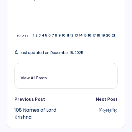
1
2
3
4
5
6
7
8
9
10
11
12
13
14
15
16
17
18
19
20
21
PAGES
Last updated on December 18, 2025
View All Posts
Post
Previous Post
Next Post
108 Names of Lord
মিত্ৰপ্ৰাপ্তি
navigation
Krishna