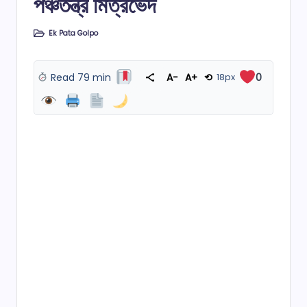
পঞ্চতন্ত্র মিত্রভেদ
Ek Pata Golpo
Posted
in
Read 79 min
A−
A+
⟲
18px
0