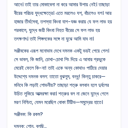
আনে। তাই তার মোকাবেলা না করে আমার উপায় নেই। তাছাড়া
বীরের পরিচয় যুদ্ধক্ষেত্রে। এতে মরলেও যশ, বাঁচলেও যশ। আর
হাজার তীর্থসেবা, তপস্যা কিংবা যাগ-যজ্ঞ করায় যে ফল লাভ হয়
পরকালে, যুদ্ধে জয়ী কিংবা নিহত বীরের সে ফল লাভ হয়
তৎক্ষণাৎ। তাই পিঙ্গলকের সঙ্গে না যুঝে আমি যাব না।
সঞ্জীবকের এরূপ মনোভাব দেখে দমনক একটু ভয়ই পেয়ে গেল।
সে ভাবল, কি জানি, চোখা-চোখা শিং দিয়ে এ আবার প্রভুকে
মেরেই ফেলে কি-না! তাই একে অন্য কোথাও পাঠিয়ে দেয়ার
উদ্দেশ্যে দমনক বলল: তাতো বুঝলুম, বন্ধু! কিন্তু চাকরে—
মনিবে কি লড়াই শোভনীয়? তাছাড়া শত্রু বলবান হলে দুর্বলের
উচিত লুকিয়ে আত্মরক্ষা করা। শত্রুর বল না জেনে যুদ্ধে গেলে
মরণ নিশ্চিত, যেমন মরেছিল বোকা টিট্টিভ—সমুদ্রের হাতে।
সঞ্জীবক: কি রকম?
দমনক: শোন, বলছি…