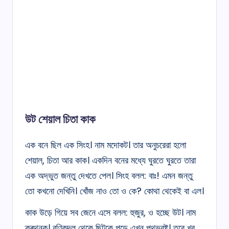
উট শেয়াল চিতা কাক
এক বনে ছিল এক সিংহ। নাম মদোকট। তার অনুচরেরা হলো
শেয়াল, চিতা আর কাক। একদিন বনের মধ্যে ঘুরতে ঘুরতে তারা
এক অদ্ভুত জন্তু দেখতে পেল। সিংহ বলল: বাঃ! এমন জন্তু
তো কখনো দেখিনি। খোঁজ নাও তো ও কে? কোথা থেকেই বা এল।
কাক উড়ে গিয়ে সব জেনে এসে বলল: হুজুর, ও হচ্ছে উট। নাম
ক্ৰথনক। বণিকদল থেকে ছিটকে পড়ে এখন পথভ্রষ্ট। তবে খুব