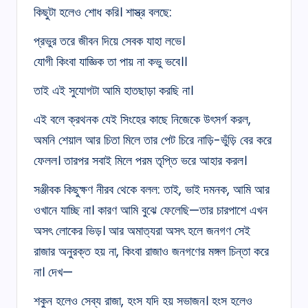
কিছুটা হলেও শোধ করি। শাস্ত্র বলছে:
প্রভুর তরে জীবন দিয়ে সেবক যাহা লভে।
যোগী কিংবা যাজ্ঞিক তা পায় না কভু ভবে।।
তাই এই সুযোগটা আমি হাতছাড়া করছি না।
এই বলে ক্রথনক যেই সিংহের কাছে নিজেকে উৎসর্গ করল,
অমনি শেয়াল আর চিতা মিলে তার পেট চিরে নাড়ি-ভুঁড়ি বের করে
ফেলল। তারপর সবাই মিলে পরম তৃপ্তি ভরে আহার করল।
সঞ্জীবক কিছুক্ষণ নীরব থেকে বলল: তাই, ভাই দমনক, আমি আর
ওখানে যাচ্ছি না। কারণ আমি বুঝে ফেলেছি—তার চারপাশে এখন
অসৎ লোকের ভিড়। আর অমাত্যরা অসৎ হলে জনগণ সেই
রাজার অনুরক্ত হয় না, কিংবা রাজাও জনগণের মঙ্গল চিন্তা করে
না। দেখ—
শকুন হলেও সেব্য রাজা, হংস যদি হয় সভাজন। হংস হলেও