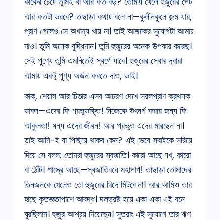
কাকের চেয়ে তুমিই বা আর কত বড়? তোমায় খেলে হুজুরের পেট
আর কতটা ভরবে? তাছাড়া কথায় বলে না—কুলীনকুলে জন্ম যার,
প্রাণ গেলেও সে অখাদ্য খায় না। তাই আজকের সুযোগটা আমায়
দাও। তুমি অনেক বুদ্ধিমান। তুমি হুজুরের অনেক উপকার করেছ।
সেই পুণ্যে তুমি এমনিতেই স্বর্গে যাবে। হুজুরের সেবার দ্বারা
আমায় একটু পুণ্য অর্জন করতে দাও, ভাই।
কাক, শেয়াল আর চিতার এসব আচরণ দেখে সরলপ্রাণ ক্রথনক
ভাবল—এদের কি প্রভুভক্তি! নিজেকে উৎসর্গ করার জন্য কি
আকুলতা! ধন্য এদের জীবন! আর প্রভুও এদের মারছেন না।
তাই আমি-ই বা পিছিয়ে থাকব কেন? এই ভেবে সবাইকে সরিয়ে
দিয়ে সে বলল: তোমরা হুজুরের স্বজাতি। কারো আছে নখ, কারো
বা ঠোঁট। শাস্ত্রে আছে—স্বজাতিবধে মহাপাপ! তাছাড়া তোমাদের
তিনজনকে খেলেও তো হুজুরের খিদে মিটবে না। আর আমিও তার
হাছে কৃতজ্ঞতাপাশে আবদ্ধ। দলভ্রষ্ট হয়ে একা একা এই বনে
ঘুরছিলাম। হুজুর আশ্রয় দিয়েছেন। সুতরাং এই সুযোগে তার ঋণ