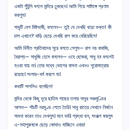
একটা পুঁটুলি বগলে মন্দিরে ঢুকছেন। আমি গিয়ে সাষ্টাঙ্গে প্রণাম
করলুম।
সাধুটি বেশ মিষ্টভাষী, বললেন— তুই যে দেখছি বড়ো ভক্ত! কী
চাস এখানে? বাড়ি ছেড়ে দেখছি রাগ করে বেরিয়েছিস!
আমি বিনীত প্রতিবাদের সুরে বলতে গেলুম— রাগ নয় বাবাজি,
বৈরাগ্য— সাধুজি হেসে বললেন— ওহে ছোকরা, সাধু হব বললেই
হওয়া যায় না। তোর মধ্যে ভোগের বাসনা এখনও পুরোমাত্রায়
রয়েছে। সংসার-ধর্ম করগে যা।
কথাটি পাগলিও বলেছিল!
মন্দির থেকে কিছু দূরে ছাতিম গাছের তলায় সাধুর পঞ্চমুণ্ডির
আসন— পাঁচটি নরমুণ্ড পেতে তৈরি। সাধু রাত্রে সেখানে নির্জনে
সাধনা করেন তাও দেখলুম। মনে ভারি শ্রদ্ধা হল, সংকল্প করলুম
এ-মহাপুরুষকে ছেড়ে কোথাও যাচ্ছিনে এবার!