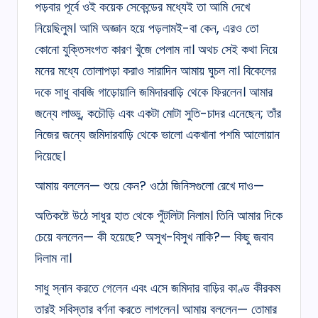
পড়বার পূর্বে ওই কয়েক সেকেন্ডের মধ্যেই তা আমি দেখে
নিয়েছিলুম। আমি অজ্ঞান হয়ে পড়লামই-বা কেন, এরও তো
কোনো যুক্তিসংগত কারণ খুঁজে পেলাম না। অথচ সেই কথা নিয়ে
মনের মধ্যে তোলাপড়া করাও সারাদিন আমায় ঘুচল না। বিকেলের
দকে সাধু বাবজি গাড়োয়ালি জমিদারবাড়ি থেকে ফিরলেন। আমার
জন্যে লাড্ডু, কচৌড়ি এবং একটা মোটা সুতি-চাদর এনেছেন; তাঁর
নিজের জন্যে জমিদারবাড়ি থেকে ভালো একখানা পশমি আলোয়ান
দিয়েছে।
আমায় বললেন— শুয়ে কেন? ওঠো জিনিসগুলো রেখে দাও—
অতিকষ্টে উঠে সাধুর হাত থেকে পুঁটলিটা নিলাম। তিনি আমার দিকে
চেয়ে বললেন— কী হয়েছে? অসুখ-বিসুখ নাকি?— কিছু জবাব
দিলাম না।
সাধু স্নান করতে গেলেন এবং এসে জমিদার বাড়ির কাণ্ড কীরকম
তারই সবিস্তার বর্ণনা করতে লাগলেন। আমায় বললেন— তোমার