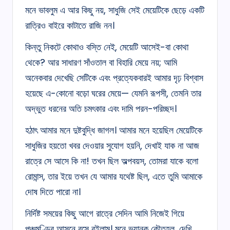
মনে ভাবলুম এ আর কিছু নয়, সাধুজি সেই মেয়েটিকে ছেড়ে একটি
রাত্রিও বাইরে কাটাতে রাজি নন।
কিন্তু নিকটে কোথাও বস্তি নেই, মেয়েটি আসেই-বা কোথা
থেকে? আর সাধারণ সাঁওতাল বা বিহারি মেয়ে নয়; আমি
অনেকবার দেখেছি সেটিকে এবং প্রত্যেকবারই আমার দৃঢ় বিশ্বাস
হয়েছে এ-কোনো বড়ো ঘরের মেয়ে— যেমনি রূপসী, তেমনি তার
অদ্ভুত ধরনের অতি চমৎকার এবং দামি পরন-পরিচ্ছদ।
হঠাৎ আমার মনে দুষ্টবুদ্ধি জাগল। আমার মনে হয়েছিল মেয়েটিকে
সাধুজির হয়তো খবর দেওয়ার সুযোগ হয়নি, দেখাই যাক না আজ
রাত্রে সে আসে কি না! তখন ছিল অল্পবয়স, তোমরা যাকে বলো
রোমান্স, তার ইয়ে তখন যে আমার যথেষ্ট ছিল, এতে তুমি আমাকে
দোষ দিতে পারো না।
নির্দিষ্ট সময়ের কিছু আগে রাত্রে সেদিন আমি নিজেই গিয়ে
পঞ্চমুণ্ডির আসনে বসে রইলাম। মনে ভয়ানক কৌতূহল, দেখি