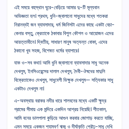
এই সময়ে বহুস্থান ঘুরে-বেড়িয়ে আমার দু-টি মূল্যবান
অভিজ্ঞতা হল। প্রথম, ধুনি-জ্বালানো সাধুদের মধ্যে শতকরা
নিরানব্বই জন ব্যাবসাদার, ধর্ম জিনিসটা এদের কাছে একটা বেচা-
কেনার বস্তু, ক্রেতাকে ঠকাবার বিপুল কৌশল ও আয়োজন এদের
আয়ত্তাধীনে। দ্বিতীয়, সাধারণ মানুষ অত্যন্ত বোকা, এদের
ঠকানো খুব সহজ, বিশেষত ধর্মের ব্যাপারে।
যাক ও-সব কথা। আমি ধুনি জ্বালানো ব্যাবসাদার সাধু অনেক
দেখলুম, ইনসিওরেন্সের দালাল দেখলুম, দৈবী-ঔষধের মাদুলি
বিক্রেতাকেও দেখলুম, সাধুবেশী ভিক্ষুক দেখলুম— সত্যিকার সাধু
একটাও দেখলুম না।
এ-অবস্থায় বরাকর নদীর ধারে শালবনের মধ্যে একটি ক্ষুদ্র
গ্রামের সীমায় এক মন্দিরে একদিন আশ্রয় নিয়েছি। শীতকাল,
আমি বনের ডালপালা কুড়িয়ে আগুন করবার জোগাড় করতে যাচ্ছি,
এমন সময়ে একজন শ্যামবর্ণ ঋজু ও দীর্ঘাকৃতি প্রৌঢ়-সাধু দেখি