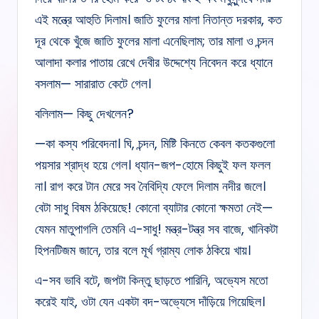
এই মন্ত্রে আহুতি দিলাম। জাতি ফুলের মালা নিতান্ত দরকার, কত
দূর থেকে খুঁজে জাতি ফুলের মালা এনেছিলাম; তার মালা ও চন্দন
আলাদা কলার পাতায় রেখে দেবীর উদ্দেশ্যে নিবেদন করে ধ্যানে
বসলাম— সারারাত কেটে গেল।
বলিলাম— কিছু দেখলেন?
—কা কস্য পরিবেদনা। ঘি, চন্দন, মিষ্টি কিনতে কেবল কতকগুলো
পয়সার শ্রাদ্ধ হয়ে গেল। ধ্যান-জপ-হোমে কিছুই ফল ফলল
না। রাগ করে টান মেরে সব নৈবিদ্যি ফেলে দিলাম নদীর জলে।
বেটা সাধু বিষম ঠকিয়েছে! কোনো ব্যাটার কোনো ক্ষমতা নেই—
যেমন মাতুপাগলি তেমনি এ-সাধু! মন্ত্র-টন্ত্র সব বাজে, খানিকটা
হিপনটিজম জানে, তার বলে মূর্খ গ্রাম্য লোক ঠকিয়ে খায়।
এ-সব ভাবি বটে, জপটা কিন্তু ছাড়তে পারিনি, অভ্যেস মতো
করেই যাই, ওটা যেন একটা বদ-অভ্যেসে দাঁড়িয়ে গিয়েছিল।