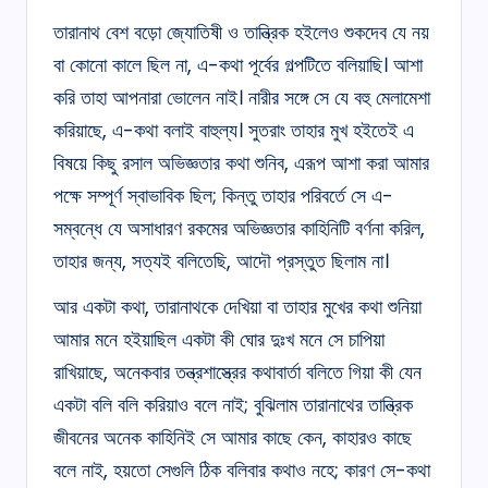
তারানাথ বেশ বড়ো জ্যোতিষী ও তান্ত্রিক হইলেও শুকদেব যে নয়
বা কোনো কালে ছিল না, এ-কথা পূর্বের গল্পটিতে বলিয়াছি। আশা
করি তাহা আপনারা ভোলেন নাই। নারীর সঙ্গে সে যে বহু মেলামেশা
করিয়াছে, এ-কথা বলাই বাহুল্য। সুতরাং তাহার মুখ হইতেই এ
বিষয়ে কিছু রসাল অভিজ্ঞতার কথা শুনিব, এরূপ আশা করা আমার
পক্ষে সম্পূর্ণ স্বাভাবিক ছিল; কিন্তু তাহার পরিবর্তে সে এ-
সম্বন্ধে যে অসাধারণ রকমের অভিজ্ঞতার কাহিনিটি বর্ণনা করিল,
তাহার জন্য, সত্যই বলিতেছি, আদৌ প্রস্তুত ছিলাম না।
আর একটা কথা, তারানাথকে দেখিয়া বা তাহার মুখের কথা শুনিয়া
আমার মনে হইয়াছিল একটা কী ঘোর দুঃখ মনে সে চাপিয়া
রাখিয়াছে, অনেকবার তন্ত্রশাস্ত্রের কথাবার্তা বলিতে গিয়া কী যেন
একটা বলি বলি করিয়াও বলে নাই; বুঝিলাম তারানাথের তান্ত্রিক
জীবনের অনেক কাহিনিই সে আমার কাছে কেন, কাহারও কাছে
বলে নাই, হয়তো সেগুলি ঠিক বলিবার কথাও নহে; কারণ সে-কথা