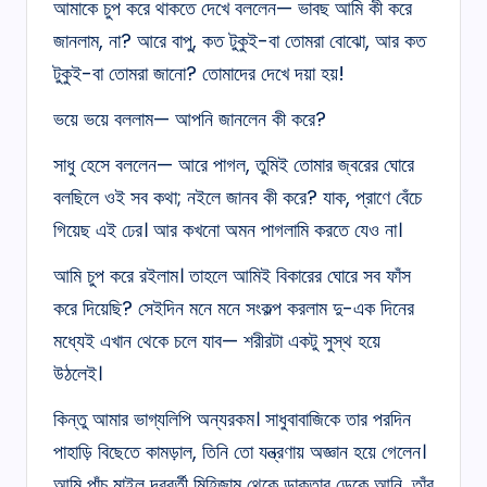
আমাকে চুপ করে থাকতে দেখে বললেন— ভাবছ আমি কী করে
জানলাম, না? আরে বাপু, কত টুকুই-বা তোমরা বোঝো, আর কত
টুকুই-বা তোমরা জানো? তোমাদের দেখে দয়া হয়!
ভয়ে ভয়ে বললাম— আপনি জানলেন কী করে?
সাধু হেসে বললেন— আরে পাগল, তুমিই তোমার জ্বরের ঘোরে
বলছিলে ওই সব কথা; নইলে জানব কী করে? যাক, প্রাণে বেঁচে
গিয়েছ এই ঢের। আর কখনো অমন পাগলামি করতে যেও না।
আমি চুপ করে রইলাম। তাহলে আমিই বিকারের ঘোরে সব ফাঁস
করে দিয়েছি? সেইদিন মনে মনে সংকল্প করলাম দু-এক দিনের
মধ্যেই এখান থেকে চলে যাব— শরীরটা একটু সুস্থ হয়ে
উঠলেই।
কিন্তু আমার ভাগ্যলিপি অন্যরকম। সাধুবাবাজিকে তার পরদিন
পাহাড়ি বিছেতে কামড়াল, তিনি তো যন্ত্রণায় অজ্ঞান হয়ে গেলেন।
আমি পাঁচ মাইল দূরবর্তী মিহিজাম থেকে ডাক্তার ডেকে আনি, তাঁর