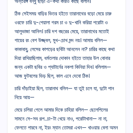
অন্তরঙ্গ বন্ধু ছাড়া এ-কথা কারও কাছে বলিনি।
ঠিক সেইসময় বাড়ির ভিতর হইতে তারানাথের বড়ো মেয়ে চারু
ওরফে চারি দু-পেয়ালা গরম চা ও দু-খানি করিয়া পরোটা ও
আলুভাজা আনিল। চারি দশ বছরের মেয়ে, তারানাথের মতোই
গায়ের রং বেশ উজ্জ্বল, মুখ-চোখ মন্দ নয়। আমায় বলিল—
কাকাবাবু, লেসের কাপড়ের ছবিটা আনলেন না? চারির কাছে কথা
দিয়া রাখিয়াছিলাম, ধর্মতলার দোকান হইতে তাহার উল বোনার
জন্য একটা ছবির ও প্যাটার্নের নকশা কিনিয়া দিব। বলিলাম—
আজ ফুটবলের ভিড় ছিল, কাল এনে দেবো ঠিক।
চারি দাঁড়াইয়া ছিল, তারানাথ বলিল— যা তুই চলে যা, দুটো পান
নিয়ে আয়—
মেয়ে চলিয়া গেলে আমার দিকে চাহিয়া বলিল— ছেলেপিলের
সামনে সে-সব গল্প…চা-টা খেয়ে নাও, পরোটাখানা— না না,
ফেলতে পারবে না, ইয়ং ম্যান তোমরা এখন— খাওয়ার বেলা অমন