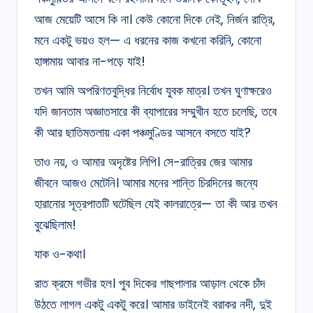
আজ মেয়েটি আসে কি না। কেউ কোনো দিকে নেই, নির্জন রাত্রি,
মনে একটু ভয়ও হল— এ ধরনের কাজ কখনো করিনি, কোনো
হাঙ্গামায় আবার না-পড়ে যাই!
তখন আমি অপরিণতবুদ্ধির নির্বোধ যুবক মাত্র। তখন ঘুণাক্ষরেও
যদি জানতাম অজ্ঞাতসারে কী ব্যাপারের সম্মুখীন হতে চলেছি, তবে
কী আর ছাতিমতলায় একা পঞ্চমুণ্ডির আসনে বসতে যাই?
তাও নয়, ও আমার অদৃষ্টের লিপি। সে-রাত্রির জের আমার
জীবনে আজও মেটেনি। আমার মনের শান্তি চিরদিনের জন্যে
হারানোর সূত্রপাতটি ঘটেছিল যেই কালরাত্রে— তা কী আর তখন
বুঝেছিলাম!
যাক ও-কথা।
রাত ক্রমে গভীর হল। পুব দিকের গাছপালার আড়াল থেকে চাঁদ
উঠতে লাগল একটু একটু করে। আমার ডাইনেই বরাকর নদী, দুই