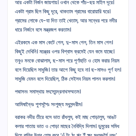
আর একটা নির্জন জায়গায়। ওখান থেকে পাঁচ-ছয় মাইল দূরে।
একটা গ্রাম ছিল কিছু দূরে, থাকতাম গ্রামের বারোয়ারি ঘরে।
গ্রামের লোকে যে-যা দিত তাই খেতাম, আর সন্ধের পরে নদীর
ধারে নির্জনে বসে মন্ত্রজপ করতাম।
এইরকমে এক মাস কেটে গেল, দু-মাস গেল, তিন মাস গেল।
কিছুই দেখিনি। মন্ত্রের ওপর বিশ্বাস ক্রমেই যেন কমে যাচ্ছে।
তবুও মনকে বোঝালাম, ছ-মাস পরে পূর্ণাহুতি ও হোম করার নিয়ম
বলে দিয়েছিল সাধুজি। তার আগে কিছু হবে না। ছ-মাসও পূর্ণ হল।
সাধুজি যেমন বলে দিয়েছিল, ঠিক সেইসব নিয়ম পালন করলাম।
পদ্মাসনং সমাস্থায় মৎস্যেন্দ্রনাথসম্মতম।
আমিষান্নৈঃ পুপসূপৈঃ সংপুজ্য মধুসন্দরীম।
বরাকর নদীর তীরে বসে ভাত রাঁধলুম, কই মাছ পোড়ালুম, আঙট
কলার পাতায় ভাত ও পোড়া মাছের নৈবিদ্যি দিলাম। ডুমুরের সমিধ
দিয়ে বালির উপর হোম করে ‘ওঁ টং ঠং ঋং ইঁ ক্ষং মধুসুন্দর্যৈ নমঃ’