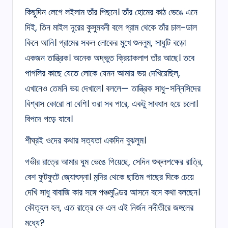
কিছুদিন লেগে লইলাম তাঁর পিছনে। তাঁর হোমের কাঠ ভেঙে এনে
দিই, তিন মাইল দূরের কুসুমবনী বলে গ্রাম থেকে তাঁর চাল-ডাল
কিনে আনি। গ্রামের সকল লোকের মুখে শুনলুম, সাধুটি বড়ো
একজন তান্ত্রিক। অনেক অদ্ভুত ক্রিয়াকলাপ তাঁর আছে। তবে
পাগলির কাছে যেতে লোকে যেমন আমায় ভয় দেখিয়েছিল,
এখানেও তেমনি ভয় দেখালে। বললে— তান্ত্রিক সাধু-সন্নিসিদের
বিশ্বাস কোরো না বেশি। ওরা সব পারে, একটু সাবধান হয়ে চলো।
বিপদে পড়ে যাবে।
শীঘ্রই ওদের কথার সত্যতা একদিন বুঝলুম।
গভীর রাত্রে আমার ঘুম ভেঙে গিয়েছে, সেদিন শুক্লপক্ষের রাত্রি,
বেশ ফুটফুটে জ্যোৎস্না। মন্দির থেকে ছাতিম গাছের দিকে চেয়ে
দেখি সাধু বাবাজি কার সঙ্গে পঞ্চমুণ্ডির আসনে বসে কথা বলছেন।
কৌতূহল হল, এত রাত্রে কে এল এই নির্জন নদীতীরে জঙ্গলের
মধ্যে?