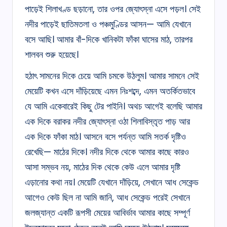
পাড়েই শিলাখণ্ড ছড়ানো, তার ওপর জ্যোৎস্না এসে পড়ল। সেই
নদীর পাড়েই ছাতিমতলা ও পঞ্চমুণ্ডির আসন— আমি যেখানে
বসে আছি। আমার বাঁ-দিকে খানিকটা ফাঁকা ঘাসের মাঠ, তারপর
শালবন শুরু হয়েছে।
হঠাৎ সামনের দিকে চেয়ে আমি চমকে উঠলুম। আমার সামনে সেই
মেয়েটি কখন এসে দাঁড়িয়েছে এমন নিঃশব্দে, এমন অতর্কিতভাবে
যে আমি একেবারেই কিছু টের পাইনি। অথচ আগেই বলেছি আমার
এক দিকে বরাকর নদীর জ্যোৎস্না ওঠা শিলাবিস্তৃত পাড় আর
এক দিকে ফাঁকা মাঠ। আসনে বসে পর্যন্ত আমি সতর্ক দৃষ্টিও
রেখেছি— মাঠের দিকে। নদীর দিকে থেকে আমার কাছে কারও
আসা সম্ভব নয়, মাঠের দিক থেকে কেউ এলে আমার দৃষ্টি
এড়ানোর কথা নয়। মেয়েটি যেখানে দাঁড়িয়ে, সেখানে আধ সেকেন্ড
আগেও কেউ ছিল না আমি জানি, আধ সেকেন্ড পরেই সেখানে
জলজ্যান্ত একটি রূপসী মেয়ের আবির্ভাব আমার কাছে সম্পূর্ণ