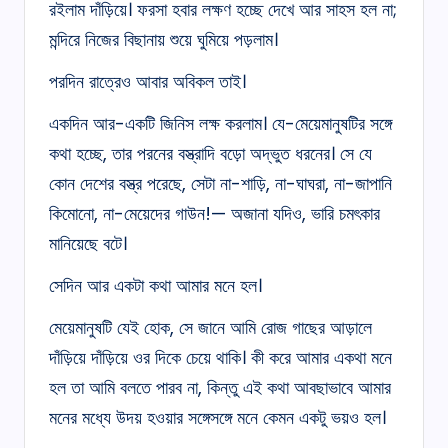
রইলাম দাঁড়িয়ে। ফরসা হবার লক্ষণ হচ্ছে দেখে আর সাহস হল না;
মন্দিরে নিজের বিছানায় শুয়ে ঘুমিয়ে পড়লাম।
পরদিন রাত্রেও আবার অবিকল তাই।
একদিন আর-একটি জিনিস লক্ষ করলাম। যে-মেয়েমানুষটির সঙ্গে
কথা হচ্ছে, তার পরনের বস্ত্রাদি বড়ো অদ্ভুত ধরনের। সে যে
কোন দেশের বস্ত্র পরেছে, সেটা না-শাড়ি, না-ঘাঘরা, না-জাপানি
কিমোনো, না-মেয়েদের গাউন!— অজানা যদিও, ভারি চমৎকার
মানিয়েছে বটে।
সেদিন আর একটা কথা আমার মনে হল।
মেয়েমানুষটি যেই হোক, সে জানে আমি রোজ গাছের আড়ালে
দাঁড়িয়ে দাঁড়িয়ে ওর দিকে চেয়ে থাকি। কী করে আমার একথা মনে
হল তা আমি বলতে পারব না, কিন্তু এই কথা আবছাভাবে আমার
মনের মধ্যে উদয় হওয়ার সঙ্গেসঙ্গে মনে কেমন একটু ভয়ও হল।