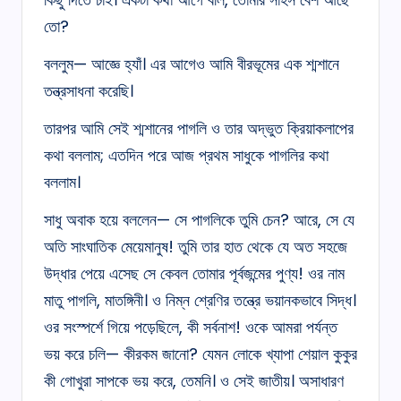
তো?
বললুম— আজ্ঞে হ্যাঁ। এর আগেও আমি বীরভূমের এক শ্মশানে
তন্ত্রসাধনা করেছি।
তারপর আমি সেই শ্মশানের পাগলি ও তার অদ্ভুত ক্রিয়াকলাপের
কথা বললাম; এতদিন পরে আজ প্রথম সাধুকে পাগলির কথা
বললাম।
সাধু অবাক হয়ে বললেন— সে পাগলিকে তুমি চেন? আরে, সে যে
অতি সাংঘাতিক মেয়েমানুষ! তুমি তার হাত থেকে যে অত সহজে
উদ্ধার পেয়ে এসেছ সে কেবল তোমার পূর্বজন্মের পুণ্য! ওর নাম
মাতু পাগলি, মাতঙ্গিনী। ও নিম্ন শ্রেণির তন্ত্রে ভয়ানকভাবে সিদ্ধ।
ওর সংস্পর্শে গিয়ে পড়েছিলে, কী সর্বনাশ! ওকে আমরা পর্যন্ত
ভয় করে চলি— কীরকম জানো? যেমন লোকে খ্যাপা শেয়াল কুকুর
কী গোখুরা সাপকে ভয় করে, তেমনি। ও সেই জাতীয়। অসাধারণ