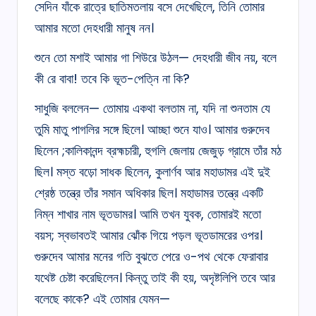
সেদিন যাঁকে রাত্রে ছাতিমতলায় বসে দেখেছিলে, তিনি তোমার
আমার মতো দেহধারী মানুষ নন।
শুনে তো মশাই আমার গা শিউরে উঠল— দেহধারী জীব নয়, বলে
কী রে বাবা! তবে কি ভূত-পেত্নি না কি?
সাধুজি বললেন— তোমায় একথা বলতাম না, যদি না শুনতাম যে
তুমি মাতু পাগলির সঙ্গে ছিলে। আচ্ছা শুনে যাও। আমার গুরুদেব
ছিলেন ;কালিকানন্দ ব্রহ্মচারী, হুগলি জেলায় জেজুড় গ্রামে তাঁর মঠ
ছিল। মস্ত বড়ো সাধক ছিলেন, কুলার্ণব আর মহাডামর এই দুই
শ্রেষ্ঠ তন্ত্রে তাঁর সমান অধিকার ছিল। মহাডামর তন্ত্রে একটি
নিম্ন শাখার নাম ভূতডামর। আমি তখন যুবক, তোমারই মতো
বয়স; স্বভাবতই আমার ঝোঁক গিয়ে পড়ল ভূতডামরের ওপর।
গুরুদেব আমার মনের গতি বুঝতে পেরে ও-পথ থেকে ফেরাবার
যথেষ্ট চেষ্টা করেছিলেন। কিন্তু তাই কী হয়, অদৃষ্টলিপি তবে আর
বলেছে কাকে? এই তোমার যেমন—