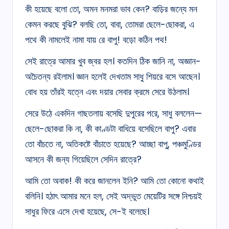
কী হয়েছে বলো তো, অমন মনমরা ভাব কেন? বাড়ির জন্যে মন
কেমন করছে বুঝি? বলছি তো, বাবা, তোমরা ছেলে-ছোকরা, এ
পথে কী নামলেই নামা যায় রে বাপু! বড়ো কঠিন পথ!
সেই রাত্রে আমার খুব জ্বর হল। কতদিন ঠিক জানি না, অজ্ঞান-
অচৈতন্য রইলাম। জ্ঞান হলেই দেখতাম সাধু শিয়রে বসে আছেন।
বোধ হয় তাঁরই যত্নে এবং দয়ার সেবার ক্রমে সেরে উঠলাম।
সেরে উঠে একদিন গাছতলায় বসেছি দুপুরের পরে, সাধু বললেন—
ছেলে-ছোকরা কি না, কী কাণ্ডটা বাধিয়ে বসেছিলে বাপু? এবার
তো বাঁচতে না, অতিকষ্টে বাঁচাতে হয়েছে? আচ্ছা বাপু, পঞ্চমুণ্ডির
আসনে কী জন্য গিয়েছিলে সেদিন রাত্রে?
আমি তো অবাক! কী করে জানলেন ইনি? আমি তো কোনো কথাই
বলিনি। হঠাৎ আমার মনে হল, সেই অদ্ভুত মেয়েটির সঙ্গে নিশ্চয়ই
সাধুর ফিরে এসে দেখা হয়েছে, সে-ই বলেছে।