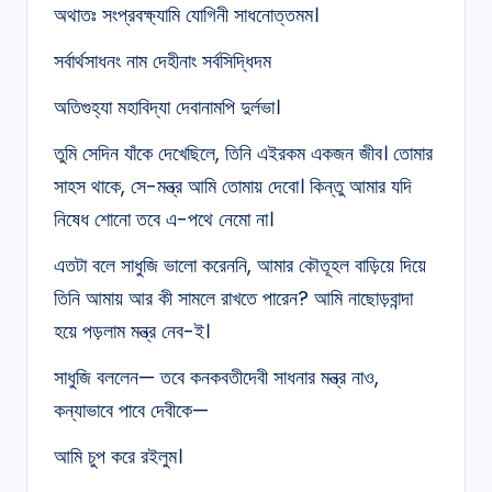
অথাতঃ সংপ্রবক্ষ্যামি যোগিনী সাধনোত্তমম।
সর্বার্থসাধনং নাম দেহীনাং সর্বসিদ্ধিদম
অতিগুহ্যা মহাবিদ্যা দেবানামপি দুর্লভা।
তুমি সেদিন যাঁকে দেখেছিলে, তিনি এইরকম একজন জীব। তোমার
সাহস থাকে, সে-মন্ত্র আমি তোমায় দেবো। কিন্তু আমার যদি
নিষেধ শোনো তবে এ-পথে নেমো না।
এতটা বলে সাধুজি ভালো করেননি, আমার কৌতূহল বাড়িয়ে দিয়ে
তিনি আমায় আর কী সামলে রাখতে পারেন? আমি নাছোড়বান্দা
হয়ে পড়লাম মন্ত্র নেব-ই।
সাধুজি বললেন— তবে কনকবতীদেবী সাধনার মন্ত্র নাও,
কন্যাভাবে পাবে দেবীকে—
আমি চুপ করে রইলুম।