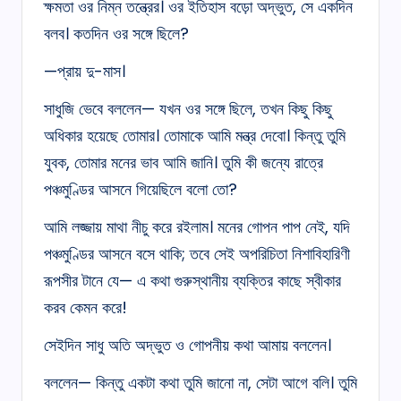
ক্ষমতা ওর নিম্ন তন্ত্রের। ওর ইতিহাস বড়ো অদ্ভুত, সে একদিন
বলব। কতদিন ওর সঙ্গে ছিলে?
—প্রায় দু-মাস।
সাধুজি ভেবে বললেন— যখন ওর সঙ্গে ছিলে, তখন কিছু কিছু
অধিকার হয়েছে তোমার। তোমাকে আমি মন্ত্র দেবো। কিন্তু তুমি
যুবক, তোমার মনের ভাব আমি জানি। তুমি কী জন্যে রাত্রে
পঞ্চমুণ্ডির আসনে গিয়েছিলে বলো তো?
আমি লজ্জায় মাথা নীচু করে রইলাম। মনের গোপন পাপ নেই, যদি
পঞ্চমুণ্ডির আসনে বসে থাকি; তবে সেই অপরিচিতা নিশাবিহারিণী
রূপসীর টানে যে— এ কথা গুরুস্থানীয় ব্যক্তির কাছে স্বীকার
করব কেমন করে!
সেইদিন সাধু অতি অদ্ভুত ও গোপনীয় কথা আমায় বললেন।
বললেন— কিন্তু একটা কথা তুমি জানো না, সেটা আগে বলি। তুমি