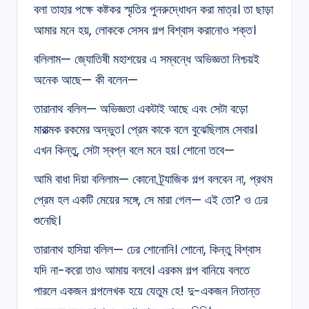
বলা তাহার পক্ষে কষ্টকর স্মৃতির পুনরুদ্ধোধন করা মাত্র। তা ছাড়া
আমার মনে হয়, লোককে সেসব গল্প বিশ্বাস করানোও শক্ত।
বলিলাম— জ্যোতিষী মহাশয়ের এ সম্বন্ধে অভিজ্ঞতা নিশ্চয়ই
অনেক আছে— কী বলেন—
তারানাথ বলিল— অভিজ্ঞতা একটাই আছে এবং সেটা বড়ো
মারাত্মক রকমের অদ্ভুত। প্রেম কাকে বলে বুঝেছিলাম সেবার।
এখন কিন্তু, সেটা স্বপ্ন বলে মনে হয়। শোনো তবে—
আমি বাধা দিয়া বলিলাম— কোনো ট্র্যাজিক গল্প বলবেন না, প্রথম
প্রেম হল একটি মেয়ের সঙ্গে, সে মারা গেল— এই তো? ও ঢের
শুনেছি।
তারানাথ হাসিয়া বলিল— ঢের শোনোনি। শোনো, কিন্তু বিশ্বাস
যদি না-করো তাও আমায় বলবে। এরকম গল্প বানিয়ে বলতে
পারলে একজন গল্পলেখক হয়ে যেতুম হে! দু-একজন নিতান্ত