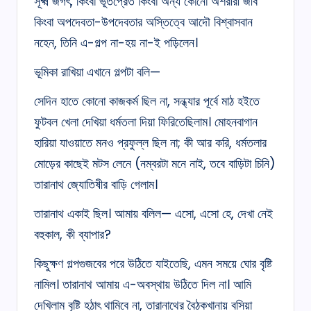
সূক্ষ্ম জগৎ, কিংবা ভূতপ্রেত কিংবা অন্য কোনো অশরীরী জীব
কিংবা অপদেবতা-উপদেবতার অস্তিত্বে আদৌ বিশ্বাসবান
নহেন, তিনি এ-গল্প না-হয় না-ই পড়িলেন।
ভূমিকা রাখিয়া এখানে গল্পটা বলি—
সেদিন হাতে কোনো কাজকর্ম ছিল না, সন্ধ্যার পূর্বে মাঠ হইতে
ফুটবল খেলা দেখিয়া ধর্মতলা দিয়া ফিরিতেছিলাম। মোহনবাগান
হারিয়া যাওয়াতে মনও প্রফুল্ল ছিল না; কী আর করি, ধর্মতলার
মোড়ের কাছেই মটস লেনে (নম্বরটা মনে নাই, তবে বাড়িটা চিনি)
তারানাথ জ্যোতিষীর বাড়ি গেলাম।
তারানাথ একাই ছিল। আমায় বলিল— এসো, এসো হে, দেখা নেই
বহুকাল, কী ব্যাপার?
কিছুক্ষণ গল্পগুজবের পরে উঠিতে যাইতেছি, এমন সময়ে ঘোর বৃষ্টি
নামিল। তারানাথ আমায় এ-অবস্থায় উঠিতে দিল না। আমি
দেখিলাম বৃষ্টি হঠাৎ থামিবে না, তারানাথের বৈঠকখানায় বসিয়া