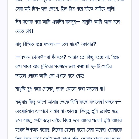
সেবা করি দিন-রাত জেগে, তিন দিন পরে তাঁকে সারিয়ে তুলি।
দিন দশেক পরে আমি একদিন বললুম— সাধুজি আমি আজ চলে
যেতে চাই।
সাধু বিস্মিত হয়ে বললেন— চলে যাবে? কোথায়?
—এখানে থেকেই-বা কী হবে? আমার তো কিছু হচ্ছে না, মিছে
বসে থাকা আর মন্দিরের প্রসাদে ভাগ বসানো। দু-টি পেটের
ভাতের লোভে আমি তো এখানে বসে নেই!
সাধুজি চুপ করে গেলেন, তখন কোনো কথা বললেন না।
সন্ধ্যার কিছু আগে আমায় ডেকে তিনি কাছে বসালেন। বললেন—
ভেবেছিলাম এ-পথে নামাব না তোমায়। কিন্তু তুমি দুঃখিত হয়ে
চলে যাচ্ছ, সেটা বড়ো কষ্টের বিষয় হবে আমার পক্ষে। তুমি আমার
যথেষ্ট উপকার করেছ, নিজের ছেলের মতো সেবা করেছ। তোমাকে
কিছু দিতে চাই। একটা কথা আগে বলি, তোমার সাহস বেশ আছে