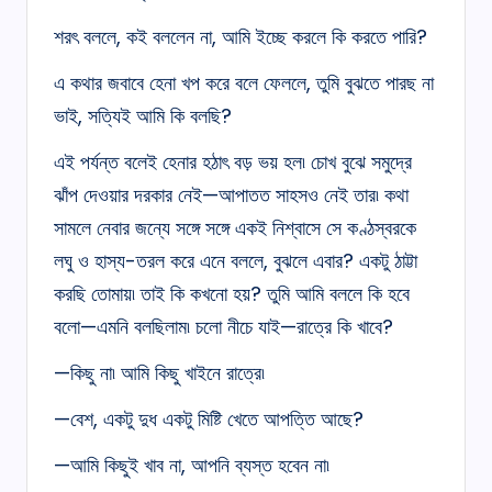
শরৎ বললে, কই বললেন না, আমি ইচ্ছে করলে কি করতে পারি?
এ কথার জবাবে হেনা খপ করে বলে ফেললে, তুমি বুঝতে পারছ না
ভাই, সত্যিই আমি কি বলছি?
এই পর্যন্ত বলেই হেনার হঠাৎ বড় ভয় হল৷ চোখ বুঝে সমুদ্রে
ঝাঁপ দেওয়ার দরকার নেই—আপাতত সাহসও নেই তার৷ কথা
সামলে নেবার জন্যে সঙ্গে সঙ্গে একই নিশ্বাসে সে কণ্ঠস্বরকে
লঘু ও হাস্য-তরল করে এনে বললে, বুঝলে এবার? একটু ঠাট্টা
করছি তোমায়৷ তাই কি কখনো হয়? তুমি আমি বললে কি হবে
বলো—এমনি বলছিলাম৷ চলো নীচে যাই—রাত্রে কি খাবে?
—কিছু না৷ আমি কিছু খাইনে রাত্রে৷
—বেশ, একটু দুধ একটু মিষ্টি খেতে আপত্তি আছে?
—আমি কিছুই খাব না, আপনি ব্যস্ত হবেন না৷