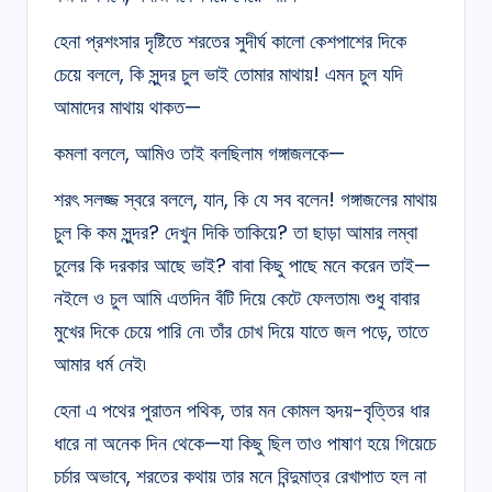
হেনা প্রশংসার দৃষ্টিতে শরতের সুদীর্ঘ কালো কেশপাশের দিকে
চেয়ে বললে, কি সুন্দর চুল ভাই তোমার মাথায়! এমন চুল যদি
আমাদের মাথায় থাকত—
কমলা বললে, আমিও তাই বলছিলাম গঙ্গাজলকে—
শরৎ সলজ্জ স্বরে বললে, যান, কি যে সব বলেন! গঙ্গাজলের মাথায়
চুল কি কম সুন্দর? দেখুন দিকি তাকিয়ে? তা ছাড়া আমার লম্বা
চুলের কি দরকার আছে ভাই? বাবা কিছু পাছে মনে করেন তাই—
নইলে ও চুল আমি এতদিন বঁটি দিয়ে কেটে ফেলতাম৷ শুধু বাবার
মুখের দিকে চেয়ে পারি নে৷ তাঁর চোখ দিয়ে যাতে জল পড়ে, তাতে
আমার ধর্ম নেই৷
হেনা এ পথের পুরাতন পথিক, তার মন কোমল হৃদয়-বৃত্তির ধার
ধারে না অনেক দিন থেকে—যা কিছু ছিল তাও পাষাণ হয়ে গিয়েচে
চর্চার অভাবে, শরতের কথায় তার মনে বিন্দুমাত্র রেখাপাত হল না