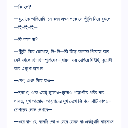
—কি হল?
—বুড়োকে ভাগিয়েছি৷ সে বলব এখন পরে৷ সে পুঁটুলি নিয়ে বুঝলে
—হি-হি-হি—
—কি বলো না?
—পুঁটুলি নিয়ে ভেগেছে, হি-হি—ঝি চিঁড়ে আনতে গিয়েছে আর
সেই ফাঁকে হি-হি—পুলিসের এ্যায়সা ভয় দেখিয়ে দিইছি, বুড়োটা
আর এমুখো হবে না!
—বেশ, এখন নিয়ে যাও—
—দ্যাখো, ওকে একটু ভুলোও-টুলোও৷ পাড়াগাঁয়ে গরিব ঘরে
থাকত, সুখ আমোদ-আহ্লাদের মুখ দেখে নি৷ গয়নাগাঁটি কাপড়-
চোপড়ের লোভ দেখাবে—
—ওরে বাপ রে, বলেছি তো ও মেয়ে তেমন না৷ একটুখানি মাছমাংস