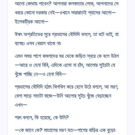
আলো কোথায় পাবেন? আপনারা কলকাতার লোক, আপনাদের সে
খবরে কোনো দরকার নেই—ওখানে সারারাতই গ্যাসের আলো—
ইলেকট্রিক আলো—
ঈষৎ অপ্রতিভের সুরে প্রভাসের বৌদিদি বললে, তা বটে ভাই, যা
বলেছ৷ ওসব খেয়াল থাকে না৷
এমন সময় পাশে কমলাদের ঘর থেকে জড়িত স্বরে কে বলে উঠল
—আরে ও হেনা বিবি, এদিকে এসো না চাঁদ, আলোর সুইচটা যে
খুঁজে পাচ্ছি নে—ও হেনা বিবি—
প্রভাসের বৌদিদি হঠাৎ খিলখিল করে হেসে উঠে বললে, আ মরণ,
বেলা সাড়ে সাতটা বাজে—উনি আলোর সুইচ খুঁজে বেড়াচ্ছেন
এখন—
শরৎ বললে, কি হয়েছে, কে উনি?
—কে জানে কে? মাতালের মরণ যত—পাশের বাড়ির এক বুড়ো৷