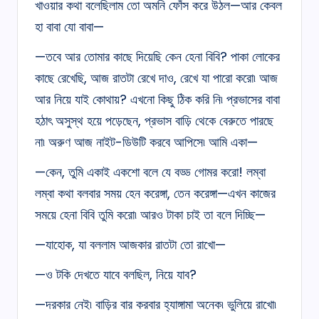
খাওয়ার কথা বলেছিলাম তো অমনি ফোঁস করে উঠল—আর কেবল
হা বাবা যো বাবা—
—তবে আর তোমার কাছে দিয়েছি কেন হেনা বিবি? পাকা লোকের
কাছে রেখেছি, আজ রাতটা রেখে দাও, রেখে যা পারো করো৷ আজ
আর নিয়ে যাই কোথায়? এখনো কিছু ঠিক করি নি৷ প্রভাসের বাবা
হঠাৎ অসুস্থ হয়ে পড়েছেন, প্রভাস বাড়ি থেকে বেরুতে পারছে
না৷ অরুণ আজ নাইট-ডিউটি করবে আপিসে৷ আমি একা—
—কেন, তুমি একাই একশো বলে যে বড্ড গোমর করো! লম্বা
লম্বা কথা বলবার সময় হেন করেঙ্গা, তেন করেঙ্গা—এখন কাজের
সময়ে হেনা বিবি তুমি করো৷ আরও টাকা চাই তা বলে দিচ্ছি—
—যাহোক, যা বললাম আজকার রাতটা তো রাখো—
—ও টকি দেখতে যাবে বলছিল, নিয়ে যাব?
—দরকার নেই৷ বাড়ির বার করবার হ্যাঙ্গামা অনেক৷ ভুলিয়ে রাখো৷