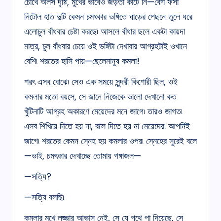
চোখে অলস দৃষ্টি, মুখের ভাবেও জড়তা কাটে নি—বেশ ফর্সা
নিটোল হাত দুটি কেমন চমৎকার ভঙ্গিতে ঘাড়ের পেছনে তুলে ধরে
এলোচুল বাঁধবার চেষ্টা করছে৷ আসলে বাঁধার ছলে একটা কায়দা
মাত্র, চুল বাঁধবার চেয়ে ওই ভঙ্গিটা দেখাবার আগ্রহটাই ওখানে
বেশি৷ শরতের হাসি পায়—ছেলেমানুষ কমলা!
শরৎ এসব বোঝে৷ সেও এক সময়ে সুন্দরী কিশোরী ছিল, ওই
কমলার মতো বয়সে, সে জানে নিজেকে ভালো দেখানো কত
খুঁটিনাটি আগ্রহ অকারণে মেয়েদের মনে জাগে৷ তারও জাগত৷
এসব শিখিয়ে দিতে হয় না, বলে দিতে হয় না মেয়েদের৷ আপনিই
জাগে৷ শরতের কেমন স্নেহ হয় কমলার ওপর৷ স্নেহের সুরেই বলে
—ভাই, চমৎকার দেখাচ্ছে তোমায় গঙ্গাজল—
—সত্যি?
—সত্যি বলছি৷
কমলার মুখে লজ্জার আভাস নেই, সে যে পথে পা দিয়েছে, সে