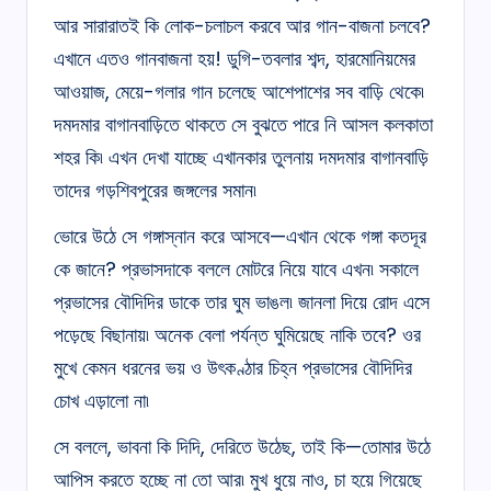
আর সারারাতই কি লোক-চলাচল করবে আর গান-বাজনা চলবে?
এখানে এতও গানবাজনা হয়! ডুগি-তবলার শব্দ, হারমোনিয়মের
আওয়াজ, মেয়ে-গলার গান চলেছে আশেপাশের সব বাড়ি থেকে৷
দমদমার বাগানবাড়িতে থাকতে সে বুঝতে পারে নি আসল কলকাতা
শহর কি৷ এখন দেখা যাচ্ছে এখানকার তুলনায় দমদমার বাগানবাড়ি
তাদের গড়শিবপুরের জঙ্গলের সমান৷
ভোরে উঠে সে গঙ্গাস্নান করে আসবে—এখান থেকে গঙ্গা কতদূর
কে জানে? প্রভাসদাকে বললে মোটরে নিয়ে যাবে এখন৷ সকালে
প্রভাসের বৌদিদির ডাকে তার ঘুম ভাঙল৷ জানলা দিয়ে রোদ এসে
পড়েছে বিছানায়৷ অনেক বেলা পর্যন্ত ঘুমিয়েছে নাকি তবে? ওর
মুখে কেমন ধরনের ভয় ও উৎকণ্ঠার চিহ্ন প্রভাসের বৌদিদির
চোখ এড়ালো না৷
সে বললে, ভাবনা কি দিদি, দেরিতে উঠেছ, তাই কি—তোমার উঠে
আপিস করতে হচ্ছে না তো আর৷ মুখ ধুয়ে নাও, চা হয়ে গিয়েছে