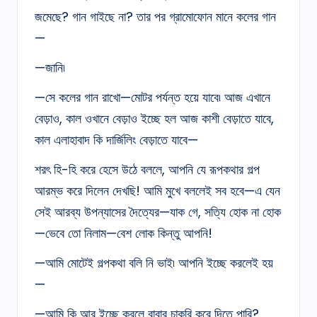
জমেছে? গান গাইছে না? তার পর গ্রামোফোন মানে কলের গান
—
—জানি৷
—সে কলের গান রাখো—মোটর পর্যন্ত হয়ে যাবে৷ আজ এখানে
বেড়াও, কাল ওখানে বেড়াও ইচ্ছে হল আজ কাশী বেড়াতে যাবে,
কাল এলাহাবাদ কি দার্জিলিং বেড়াতে যাবে—
শরৎ হি-হি করে হেসে উঠে বললে, আপনি যে রূপকথার গল্প
আরম্ভ করে দিলেন দেখছি! আমি মুখে বললেই সব হবে—এ যেন
সেই আরব্য উপন্যাসের দৈত্যের—যাক গে, সত্যি হোক না হোক
—ভেবে তো নিলাম—বেশ লোক কিন্তু আপনি!
—আমি মোটেই গল্পকথা বলি নি ভাই৷ আপনি ইচ্ছে করলেই হয়
—
—আমি কি আর ইচ্ছে করলে বাবার চাকরি করে দিতে পারি?