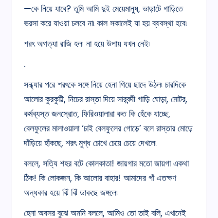
—কে নিয়ে যাবে? তুমি আমি দুই মেয়েমানুষ, ভাড়াটে গাড়িতে
ভরসা করে যাওয়া চলবে না৷ কাল সকালেই যা হয় ব্যবস্থা হবে৷
শরৎ অগত্যা রাজি হল৷ না হয়ে উপায় যখন নেই৷
.
সন্ধ্যার পরে শরৎকে সঙ্গে নিয়ে হেনা গিয়ে ছাদে উঠল৷ চারদিকে
আলোর কুরকুট্টি, নিচের রাস্তা দিয়ে সারবন্দী গাড়ি ঘোড়া, মোটর,
কর্মব্যস্ত জনস্রোত, ফিরিওয়ালারা কত কি হেঁকে যাচ্ছে,
বেলফুলের মালাওয়ালা ‘চাই বেলফুলের গোড়ে’ বলে রাস্তার মোড়ে
দাঁড়িয়ে হাঁকছে, শরৎ মুগ্ধ চোখে চেয়ে চেয়ে দেখলে৷
বললে, সত্যি শহর বটে কোলকাতা! জায়গার মতো জায়গা একথা
ঠিক! কি লোকজন, কি আলোর বাহার! আমাদের গাঁ এতক্ষণ
অন্ধকার হয়ে ঝিঁ ঝিঁ ডাকছে জঙ্গলে৷
হেনা অবসর বুঝে অমনি বললে, আমিও তো তাই বলি, এখানেই