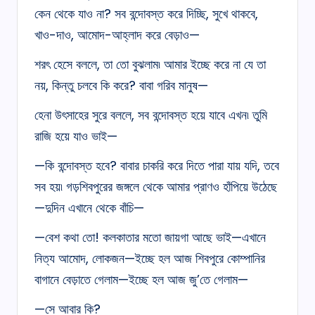
কেন থেকে যাও না? সব বন্দোবস্ত করে দিচ্ছি, সুখে থাকবে,
খাও-দাও, আমোদ-আহ্লাদ করে বেড়াও—
শরৎ হেসে বললে, তা তো বুঝলাম৷ আমার ইচ্ছে করে না যে তা
নয়, কিন্তু চলবে কি করে? বাবা গরিব মানুষ—
হেনা উৎসাহের সুরে বললে, সব বন্দোবস্ত হয়ে যাবে এখন৷ তুমি
রাজি হয়ে যাও ভাই—
—কি বন্দোবস্ত হবে? বাবার চাকরি করে দিতে পারা যায় যদি, তবে
সব হয়৷ গড়শিবপুরের জঙ্গলে থেকে আমার প্রাণও হাঁপিয়ে উঠেছে
—দুদিন এখানে থেকে বাঁচি—
—বেশ কথা তো! কলকাতার মতো জায়গা আছে ভাই—এখানে
নিত্য আমোদ, লোকজন—ইচ্ছে হল আজ শিবপুরে কোম্পানির
বাগানে বেড়াতে গেলাম—ইচ্ছে হল আজ জু’তে গেলাম—
—সে আবার কি?