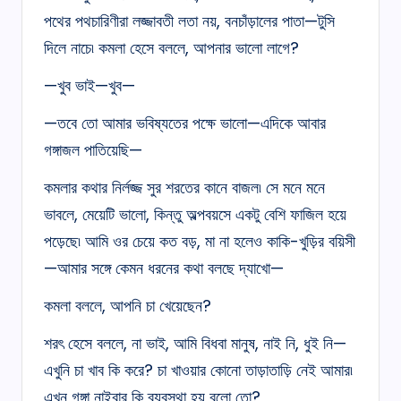
পথের পথচারিণীরা লজ্জাবতী লতা নয়, বনচাঁড়ালের পাতা—টুসি
দিলে নাচে৷ কমলা হেসে বললে, আপনার ভালো লাগে?
—খুব ভাই—খুব—
—তবে তো আমার ভবিষ্যতের পক্ষে ভালো—এদিকে আবার
গঙ্গাজল পাতিয়েছি—
কমলার কথার নির্লজ্জ সুর শরতের কানে বাজল৷ সে মনে মনে
ভাবলে, মেয়েটি ভালো, কিন্তু অল্পবয়সে একটু বেশি ফাজিল হয়ে
পড়েছে৷ আমি ওর চেয়ে কত বড়, মা না হলেও কাকি-খুড়ির বয়িসী
—আমার সঙ্গে কেমন ধরনের কথা বলছে দ্যাখো—
কমলা বললে, আপনি চা খেয়েছেন?
শরৎ হেসে বললে, না ভাই, আমি বিধবা মানুষ, নাই নি, ধুই নি—
এখুনি চা খাব কি করে? চা খাওয়ার কোনো তাড়াতাড়ি নেই আমার৷
এখন গঙ্গা নাইবার কি ব্যবস্থা হয় বলো তো?