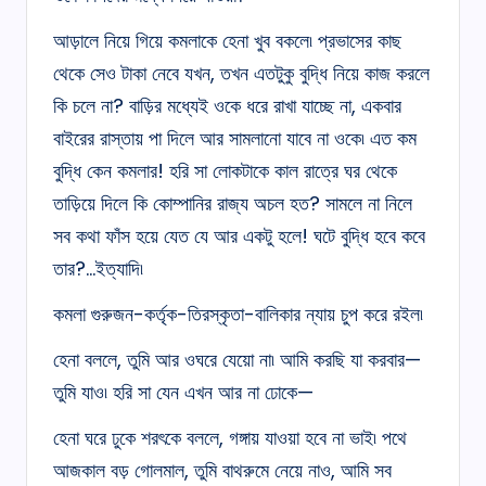
আড়ালে নিয়ে গিয়ে কমলাকে হেনা খুব বকলে৷ প্রভাসের কাছ
থেকে সেও টাকা নেবে যখন, তখন এতটুকু বুদ্ধি নিয়ে কাজ করলে
কি চলে না? বাড়ির মধ্যেই ওকে ধরে রাখা যাচ্ছে না, একবার
বাইরের রাস্তায় পা দিলে আর সামলানো যাবে না ওকে৷ এত কম
বুদ্ধি কেন কমলার! হরি সা লোকটাকে কাল রাত্রে ঘর থেকে
তাড়িয়ে দিলে কি কোম্পানির রাজ্য অচল হত? সামলে না নিলে
সব কথা ফাঁস হয়ে যেত যে আর একটু হলে! ঘটে বুদ্ধি হবে কবে
তার?…ইত্যাদি৷
কমলা গুরুজন-কর্তৃক-তিরস্কৃতা-বালিকার ন্যায় চুপ করে রইল৷
হেনা বললে, তুমি আর ওঘরে যেয়ো না৷ আমি করছি যা করবার—
তুমি যাও৷ হরি সা যেন এখন আর না ঢোকে—
হেনা ঘরে ঢুকে শরৎকে বললে, গঙ্গায় যাওয়া হবে না ভাই৷ পথে
আজকাল বড় গোলমাল, তুমি বাথরুমে নেয়ে নাও, আমি সব