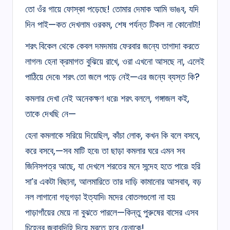
তো ওঁর গায়ে ফোস্কা পড়েছে! তোমার দেমাক আমি ভাঙব, যদি
দিন পাই—কত দেখলাম ওরকম, শেষ পর্যন্ত টিকল না কোনোটা!
শরৎ বিকেল থেকে কেবল দমদমায় ফেরবার জন্যে তাগাদা করতে
লাগল৷ হেনা ক্রমাগত বুঝিয়ে রাখে, ওরা এখনো আসছে না, এলেই
পাঠিয়ে দেবে৷ শরৎ তো জলে পড়ে নেই—এর জন্যে ব্যস্ত কি?
কমলার দেখা নেই অনেকক্ষণ ধরে৷ শরৎ বললে, গঙ্গাজল কই,
তাকে দেখছি নে—
হেনা কমলাকে সরিয়ে দিয়েছিল, কাঁচা লোক, কখন কি বলে বসবে,
করে বসবে,—সব মাটি হবে৷ তা ছাড়া কমলার ঘরে এমন সব
জিনিসপত্র আছে, যা দেখলে শরতের মনে সন্দেহ হতে পারে৷ হরি
সা’র একটা বিছানা, আলমারিতে তার দাড়ি কামানোর আসবাব, বড়
নল লাগানো গড়্গড়া ইত্যাদি৷ মদের বোতলগুলো না হয়
পাড়াগাঁয়ের মেয়ে না বুঝতে পারলে—কিন্তু পুরুষের বাসের এসব
চিহ্নের জবাবদিহি দিয়ে মরতে হবে হেনাকে!