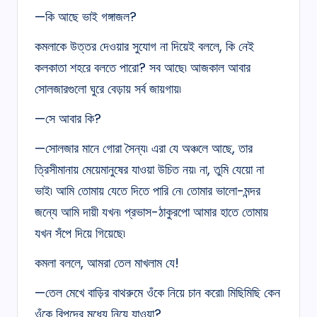
—কি আছে ভাই গঙ্গাজল?
কমলাকে উত্তর দেওয়ার সুযোগ না দিয়েই বললে, কি নেই
কলকাতা শহরে বলতে পারো? সব আছে৷ আজকাল আবার
সোলজারগুলো ঘুরে বেড়ায় সর্ব জায়গায়৷
—সে আবার কি?
—সোলজার মানে গোরা সৈন্য৷ এরা যে অঞ্চলে আছে, তার
ত্রিসীমানায় মেয়েমানুষের যাওয়া উচিত নয়৷ না, তুমি যেয়ো না
ভাই৷ আমি তোমায় যেতে দিতে পারি নে৷ তোমার ভালো-মন্দর
জন্যে আমি দায়ী যখন৷ প্রভাস-ঠাকুরপো আমার হাতে তোমায়
যখন সঁপে দিয়ে গিয়েছে৷
কমলা বললে, আমরা তেল মাখলাম যে!
—তেল মেখে বাড়ির বাথরুমে ওঁকে নিয়ে চান করো৷ মিছিমিছি কেন
ওঁকে বিপদের মধ্যে নিয়ে যাওয়া?