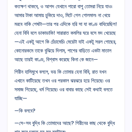
কতক্ষণ থাকবে, ও আপদ যেখানে পারো বাপু তোমরা নিয়ে যাও৷
আমার টাকা আমায় চুকিয়ে দাও, মিটে গেল গোলমাল৷ না খেয়ে
মরবে নাকি শেষটা—তার পর এদিকে হরি সা যা কাণ্ড বাধিয়েছিল!
হেনা বিবি বলে ডাকাডাকি! সারারাত কমলির ঘরে বসে মদ খেয়েছে
—এই একটু আগে কি চেঁচামেচি৷ মেয়েটা যাই একটু সরল গোছের,
কোনোরকমে তাকে বুঝিয়ে দিলাম, পাশের বাড়িতে একটা মাতাল
আছে তারই কাণ্ড, বিশ্বাস করেছে কিনা কে জানে—
গিরীন হাসিমুখে বললে, ভয় কি তোমার হেনা বিবি, রাত যখন
এখানে কাটিয়েছে তখন ওর পরকাল ঝরঝরে হয়ে গিয়েছে৷ ওর
সমাজ গিয়েছে, ধর্ম গিয়েছে৷ ওর বাবার কাছে সেই কথাই বলতে
যাচ্ছি—
—কি বলবে?
—সে-সব বুদ্ধি কি তোমাদের আছে? গিরীনের কাছ থেকে বুদ্ধি
ধার করে চলতে হয় সব ব্যাটাকে৷