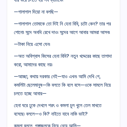
—গালাগাল দিয়ো না বলছি—
—গালাগাল তোমাকে তো দিই নি হেনা বিবি, চটো কেন? তার পর
শোনো৷ সন্দে অবধি রেখে দাও৷ সন্দের আগে আবার আমরা আসব৷
—টাকা নিয়ে এসো যেন৷
—অত অবিশ্বাস কিসের হেনা বিবি? নতুন খদ্দেরের কাছে তাগাদা
করো, আমাদের কাছে নয়৷
—আচ্ছা, কথায় দরকার নেই—যাও এখন৷ আমি দেখি গে,
কমলিটা ছেলেমানুষ—কি বলতে কি বলে বসে—ওকে সামলে নিয়ে
চলতে হচ্ছে আবার—
হেনা ঘরে ঢুকে দেখলে শরৎ ও কমলা চুল খুলে তেল মাখতে
বসেছে৷ বললে—ও কি? নাইতে যাবে নাকি ভাই?
কমলা বললে, গঙ্গাজলকে নিয়ে নেয়ে আসি—