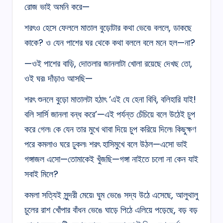
রোজ ভাই অমনি করে—
শরৎও হেসে ফেললে মাতাল বুড়োটার কথা ভেবে৷ বললে, ডাকছে
কাকে? ও যেন পাশের ঘর থেকে কথা বললে বলে মনে হল—না?
—ওই পাশের বাড়ি, দোতলার জানলাটা খোলা রয়েছে দেখছ তো,
ওই ঘর৷ দাঁড়াও আসছি—
শরৎ শুনলে বুড়ো মাতালটা হঠাৎ ‘এই যে হেনা বিবি, বলিহারি যাই!
বলি সার্সি জানলা বন্ধ করে’—এই পর্যন্ত চেঁচিয়ে বলে উঠেই চুপ
করে গেল৷ কে যেন তার মুখে থাবা দিয়ে চুপ করিয়ে দিলে৷ কিছুক্ষণ
পরে কমলাও ঘরে ঢুকল৷ শরৎ হাসিমুখে বলে উঠল—এসো ভাই
গঙ্গাজল এসো—তোমাকেই খুঁজছি—গঙ্গা নাইতে চলো না কেন যাই
সবাই মিলে?
কমলা সত্যিই সুন্দরী মেয়ে৷ ঘুম ভেঙে সদ্য উঠে এসেছে, আলুথালু
চুলের রাশ খোঁপার বাঁধন ভেঙে ঘাড়ে পিঠে এলিয়ে পড়েছে, বড় বড়