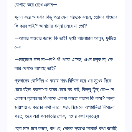
যোগাড় করে রেখে এলাম—
স্নান করে আসবার কিছু পরে হেনা শরৎকে বললে, তোমার খাওয়ার
কি করব ভাই? আমাদের রান্না চলবে না তো?
—আমার খাওয়ার জন্যে কি ভাই! দুটো আলোচাল আনুন, ফুটিয়ে
নেব৷
—মাছমাংস চলে না—না? গাঁ থেকে এসেছ, এখন চলুক না, কে
আর দেখতে আসছে ভাই?
প্রভাসের বৌদিদির এ কথায় শরৎ বিস্মিত হয়ে ওর মুখের দিকে
চেয়ে রইল৷ ব্রাহ্মণের ঘরের মেয়ে নয় বটে, কিন্তু হিন্দু তো—সে
একজন ব্রাহ্মণের বিধবাকে একথা বলতে পারলে কি করে? অন্য
জায়গায় এ ধরনের কথা বললে শরৎ নিজেকে অপমানিতা বিবেচনা
করত, তবে এরা কলকাতার লোক, এদের কথা স্বতন্ত্র৷
হেনা মনে মনে বললে, বাপ রে, দেমাক দ্যাখো আবার! কথা বলেছি