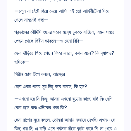
—চলুন না হেঁটে গিয়ে নেয়ে আসি৷ এই তো আহিরীটোলা দিয়ে
গেলে সামনেই গঙ্গা—
প্রভাসের বৌদিদি ওদের ঘরের মধ্যে ঢুকতে যাচ্ছিল, এমন সময়ে
পেছন থেকে গিরীন ডাকলে—ও হেনা বিবি—
হেনা দাঁড়িয়ে গিয়ে পেছন ফিরে বললে, কখন এলে? কি ব্যাপার?
ওদিকে—
গিরীন চোখ টিপে বললে, আস্তে৷
হেনা এবার গলার সুর নিচু করে বললে, কি হল?
—এখনো হয় নি কিছু৷ আমরা এখনো বুড়োর কাছে যাই নি৷ বেশি
বেলা হলে যাব৷ এদিকের খবর কি?
হেনা রাগের সুরে বললে, তোমরা আমায় মজাবে দেখছি৷ এখনও সে
কিছু খায় নি, এ বাড়ি এসে পর্যন্ত দাঁতে কুটো কাটে নি৷ না খেয়ে ও