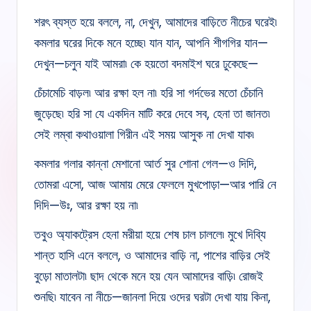
শরৎ ব্যস্ত হয়ে বললে, না, দেখুন, আমাদের বাড়িতে নীচের ঘরেই৷
কমলার ঘরের দিকে মনে হচ্ছে৷ যান যান, আপনি শীগগির যান—
দেখুন—চলুন যাই আমরা৷ কে হয়তো বদমাইশ ঘরে ঢুকেছে—
চেঁচামেচি বাড়ল৷ আর রক্ষা হল না৷ হরি সা গর্দভের মতো চেঁচানি
জুড়েছে৷ হরি সা যে একদিন মাটি করে দেবে সব, হেনা তা জানত৷
সেই লম্বা কথাওয়ালা গিরীন এই সময় আসুক না দেখা যাক৷
কমলার গলার কান্না মেশানো আর্ত সুর শোনা গেল—ও দিদি,
তোমরা এসো, আজ আমায় মেরে ফেললে মুখপোড়া—আর পারি নে
দিদি—উঃ, আর রক্ষা হয় না৷
তবুও অ্যাকট্রেস হেনা মরীয়া হয়ে শেষ চাল চাললে৷ মুখে দিব্যি
শান্ত হাসি এনে বললে, ও আমাদের বাড়ি না, পাশের বাড়ির সেই
বুড়ো মাতালটা৷ ছাদ থেকে মনে হয় যেন আমাদের বাড়ি৷ রোজই
শুনছি৷ যাবেন না নীচে—জানলা দিয়ে ওদের ঘরটা দেখা যায় কিনা,