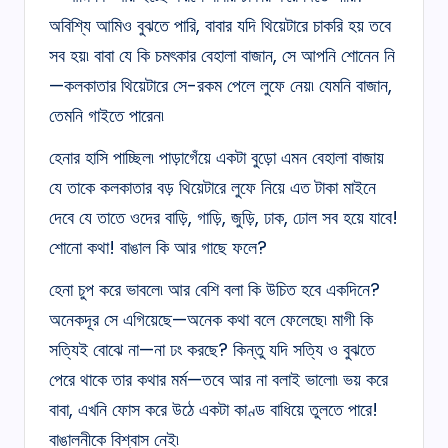
অবিশ্যি আমিও বুঝতে পারি, বাবার যদি থিয়েটারে চাকরি হয় তবে
সব হয়৷ বাবা যে কি চমৎকার বেহালা বাজান, সে আপনি শোনেন নি
—কলকাতার থিয়েটারে সে-রকম পেলে লুফে নেয়৷ যেমনি বাজান,
তেমনি গাইতে পারেন৷
হেনার হাসি পাচ্ছিল৷ পাড়াগেঁয়ে একটা বুড়ো এমন বেহালা বাজায়
যে তাকে কলকাতার বড় থিয়েটারে লুফে নিয়ে এত টাকা মাইনে
দেবে যে তাতে ওদের বাড়ি, গাড়ি, জুড়ি, ঢাক, ঢোল সব হয়ে যাবে!
শোনো কথা! বাঙাল কি আর গাছে ফলে?
হেনা চুপ করে ভাবলে৷ আর বেশি বলা কি উচিত হবে একদিনে?
অনেকদূর সে এগিয়েছে—অনেক কথা বলে ফেলেছে৷ মাগী কি
সত্যিই বোঝে না—না ঢং করছে? কিন্তু যদি সত্যি ও বুঝতে
পেরে থাকে তার কথার মর্ম—তবে আর না বলাই ভালো৷ ভয় করে
বাবা, এখনি ফোস করে উঠে একটা কাণ্ড বাধিয়ে তুলতে পারে!
বাঙালনীকে বিশ্বাস নেই৷