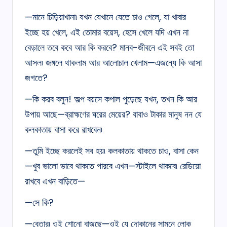
—মানে চিড়িয়াখানা৷ যখন যেখানে যেতে চাও গেলে, যা খাবার
ইচ্ছে হয় খেলে, এই তোমার বয়েস, হেসে খেলে যদি এখন না
বেড়ালে তবে কবে আর কি করবে? মানব-জীবনে এই সবই তো
আসল৷ জঙ্গলে থাকলাম আর আলোচাল খেলাম—এজন্যে কি আসা
জগতে?
—কি করব বলুন! অল্প বয়সে কপাল পুড়েছে যখন, তখন কি আর
উপায় আছে—ব্রাহ্মণের ঘরের মেয়ের? বাবাও টাকার মানুষ নন যে
কলকাতায় বাসা করে রাখবেন৷
—তুমি ইচ্ছে করলেই সব হয়৷ কলকাতায় থাকতে চাও, বাসা কেন
—খুব ভালো ভাবে থাকতে পারবে এখন—স্টাইলে থাকবে৷ রেডিয়ো
রাখবে এখন বাড়িতে—
—সে কি?
—বেতার৷ ওই শোনো বাজছে—ওই যে দোকানের সামনে লোক