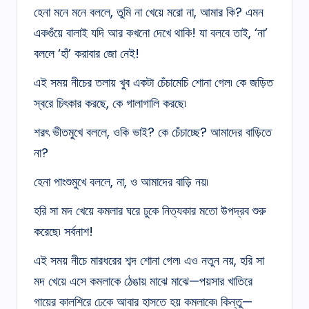
হেনা মনে মনে বললে, তুমি না খেয়ে মরো না, আমার কি? এমন
একগুঁয়ে বালাই যদি আর কখনো দেখে থাকি! যা বলবে তাই, ‘না’
বললে ‘হাঁ’ করাবার জো নেই!
এই সময় নীচের তলায় খুব একটা চেঁচামেচি শোনা গেল৷ কে জড়িত
স্বরে চিৎকার করছে, কে গালাগালি করছে৷
শরৎ ভীতমুখে বললে, ওকি ভাই? কে চেঁচাচ্ছে? আমাদের বাড়িতে
না?
হেনা পাংশুমুখে বললে, না, ও আমাদের বাড়ি নয়৷
হরি সা মদ খেয়ে কমলার ঘরে ঢুকে নিত্যকার মতো উপদ্রব শুরু
করেছে৷ সর্বনাশ!
এই সময় নীচে মারধরের শব্দ শোনা গেল৷ এও নতুন নয়, হরি সা
মদ খেয়ে এসে কমলাকে ঠেঙায় মাঝে মাঝে—পয়সার খাতিরে
গায়ের কালশিরে ঢেকে আবার হাসতে হয় কমলাকে৷ কিন্তু—