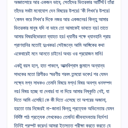
অজ্ঞাতসারে আর একজন ভাবে, সেতাঁদের ভিতরকার আর্টিস্ট। তাঁরা
তাঁদের সবটা মনোযোগ দেন বিষয়ের উপরে। ‘কী লিখব’র উপরে।
‘কেমন করে লিখব’র দিকে নজর আর একজনের। কিন্তু আমার
ভিতরকার মানুষ যদি না ভাবে তো আমাকেই ভাবতে হয়। তাতে
আমার বিষয়বিভোরতা ব্যাহত হয়। ধ্যানীর পক্ষে ধ্যানহানি প্রায়
প্রাণহানির মতোই দুঃখকর। সেইজন্যে আমি আঙ্গিকের কথা
একেবারেই মনে আনতে চাইনে। অথচ ওর প্রয়োজন মানি।
একটু বয়স হলে, হাত পাকলে, আত্মবিশ্বাস জন্মালে অন্যান্য
সাধকের মতো শিল্পীরও স্মরণীয় শরবৎ তন্ময়ো ভবেৎ। শর যেমন
লক্ষ্যে মগ্ন সাধকও তেমনি বিষয়ে মগ্ন। বিষয় অবশ্য ধনসম্পদ
নয়। বিষয় হচ্ছে যা দেবার। যা না দিয়ে আমার নিষ্কৃতি নেই, যা
দিতে আমি এসেছি। কে কী দিতে এসেছে তা অপরের অজানা,
হয়তো তার নিজেরই না-জানা। কিন্তু প্রত্যেক অভিনেতার যেমন
নির্দিষ্ট পাঠ প্রত্যেক লেখকেরও তেমনি। জীবনদেবতার নির্দেশ।
তিনিই প্রম্পট করেন। আমরা ইতস্তত পরীক্ষা করতে করতে যে