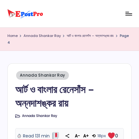
Skip
e
to
b
content
Home
Annada Shankar Ray
আর্ট ও বাংলার রেনেসাঁস – অন্নদাশঙ্কর রায়
Page
4
o
o
k
p
Posted
Annada Shankar Ray
in
r
আর্ট ও বাংলার রেনেসাঁস –
o
অন্নদাশঙ্কর রায়
Annada Shankar Ray
Posted
in
Read 131 min
A−
A+
⟲
18px
0