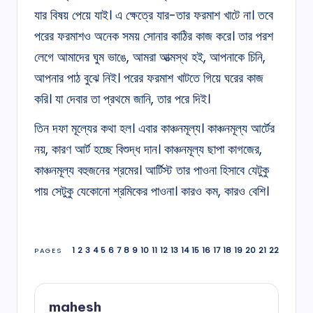
যার বিষয় পেয়ে যাই। এ ক্ষেত্রে যার-তার ফরমাশ খাটে না। তবে
পরের ফরমাশও অনেক সময় সোনার কাঠির কাজ করে। তার পরশ
লেগে আমাদের ঘুম ভাঙে, আমরা আত্মস্থ হই, আপনাকে চিনি,
আপনার পাঠ বুঝে নিই। পরের ফরমাশ খাটতে গিয়ে ঘরের কাজ
করি। যা দেবার তা প্রথমে জানি, তার পরে দিই।
তিন দফা মূল্যের কথা হল। এবার কাঞ্চনমূল্য। কাঞ্চনমূল্য আর্টের
নয়, কারণ আর্ট হচ্ছে বিশুদ্ধ দান। কাঞ্চনমূল্য ছাপা কাগজের,
কাঞ্চনমূল্য বহুজনের শ্রমের। আর্টিস্ট তার পাওনা হিসাবে যেটুকু
পায় সেটুকু যেকোনো শ্রমিকের পাওনা। কারও কম, কারও বেশি।
1
2
3
4
5
6
7
8
9
10
11
12
13
14
15
16
17
18
19
20
21
22
PAGES
mahesh