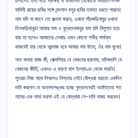
চাপালেই হল। নীচে স্বাক্ষর না থাকলেও যেকোনো অর্বাচীন দর্শক
যামিনী রায়ের ছবির সঙ্গে নন্দলাল বসুর ছবির তফাত ধরতে পারবে।
নাম যদি না জানে তো কল্পনা করবে, এখানা পাঁচকড়িবাবুর ওখানা
তিনকড়িবাবুর। আমার নাম ও বুদ্ধদেববাবুর নাম যদি বিলুপ্ত হয়ে
যায় তা হলেও আমাদের লেখায় এমন কোনো গভীর পার্থক্য
থাকবেই যার থেকে আন্দাজ হবে আমার নাম উদো, ওঁর নাম বুধো।
অত কথায় কাজ কী, শেক্সপিয়র যে বেকনের ছদ্মনাম, নাটকগুলি যে
বেকনের কীর্তি, এখনও এ ধারণা খাস ইংল্যাণ্ড থেকে যায়নি।
সুতরাং নিজ নামে লিখলেও নিস্তার নেই। বৌদ্ধরা হয়তো একদিন
দাবি করবেন যে অন্নদাশঙ্কর হচ্ছে বুদ্ধদেবেরই অষ্টোত্তর শত
নামের এক নাম। ভরসা এই যে বোদ্ধারা সে-দাবি নাকচ করবেন।