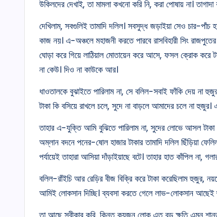
উকিলদের দেখাই, তা মামলা কখনো করি নি, করা পোষায় না। তাগাদা ক
দেখিলাম, সবগুলিই তামাদি দলিল। সবসুদ্ধ জড়াইয়া সেও চার-পাঁচ 
কাজ নয়। এ-অঞ্চলে মহাজনী করতে পারবে রাসবিহারী সিং রাজপুতের
ঘোড়া করে গিয়ে লাঠিয়াল মোতায়েন করে আসে, ফসল ক্রোক করে ট
না কেউ। দিও না কাউকে আর।
ধাওতালকে বুঝাইতে পারিলাম না, সে বলিল-সবাই ফাঁকি দেয় না হুজু
টাকা কি বসিয়ে রাখলে চলে, সুদে না বাড়লে আমাদের চলে না হুজুর।
তাহার এ-যুক্তি আমি বুঝিতে পারিলাম না, সুদের লোভে আসল টাকা
অম্লান বদনে পনের-ষোল হাজার টাকার তামাদি দলিল ছিঁড়িয়া ফে
পর্যায়েই তাহারা আসিয়া দাঁড়াইয়াছে বটে। তাহার হাত কাঁপিল না, গলার
বলিল-রাঁইচি আর রেড়ির বীজ বিক্রি করে টাকা করেছিলাম হুজুর
আমিই লোকসান দিচ্ছি। ব্যবসা করতে গেলে লাভ-লোকসান আছেই হ
তা আছে স্বীকার করি, কিন্তু কয়জন লোক এত বড় ক্ষতি এমন শান্ত