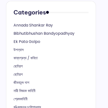
Categories
Annada Shankar Ray
Bibhutibhushan Bandyopadhyay
Ek Pata Golpo
উপন্যাস
কাব্যগ্রন্থ / কবিতা
ছোটগল্প
ছোটগল্প
জীবনানন্দ দাশ
নারী বিষয়ক কাহিনী
প্রেমকাহিনী
বঙ্কিমচন্দ্র চট্টোপাধ্যায়