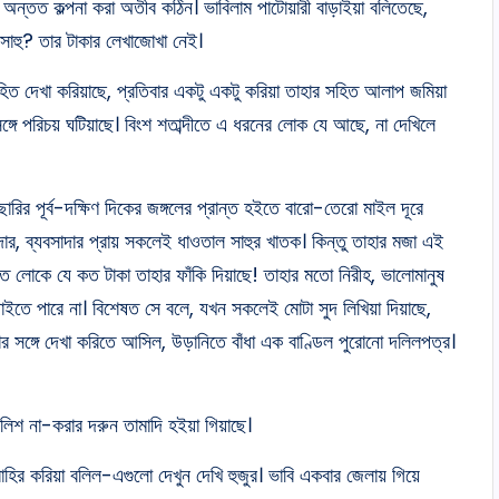
 অন্তত কল্পনা করা অতীব কঠিন। ভাবিলাম পাটোয়ারী বাড়াইয়া বলিতেছে,
 সাহু? তার টাকার লেখাজোখা নেই।
িত দেখা করিয়াছে, প্রতিবার একটু একটু করিয়া তাহার সহিত আলাপ জমিয়া
্গে পরিচয় ঘটিয়াছে। বিংশ শতাব্দীতে এ ধরনের লোক যে আছে, না দেখিলে
ছারির পূর্ব-দক্ষিণ দিকের জঙ্গলের প্রান্ত হইতে বারো-তেরো মাইল দূরে
দার, ব্যবসাদার প্রায় সকলেই ধাওতাল সাহুর খাতক। কিন্তু তাহার মজা এই
কত লোকে যে কত টাকা তাহার ফাঁকি দিয়াছে! তাহার মতো নিরীহ, ভালোমানুষ
তে পারে না। বিশেষত সে বলে, যখন সকলেই মোটা সুদ লিখিয়া দিয়াছে,
সঙ্গে দেখা করিতে আসিল, উড়ানিতে বাঁধা এক বাণ্ডিল পুরোনো দলিলপত্র।
ালিশ না-করার দরুন তামাদি হইয়া গিয়াছে।
ির করিয়া বলিল-এগুলো দেখুন দেখি হুজুর। ভাবি একবার জেলায় গিয়ে