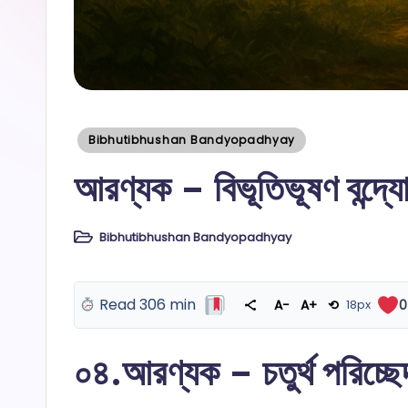
Posted
Bibhutibhushan Bandyopadhyay
in
আরণ্যক – বিভূতিভূষণ বন্দ্যো
Bibhutibhushan Bandyopadhyay
Posted
in
Read 306 min
A−
A+
⟲
18px
0
০৪.আরণ্যক – চতুর্থ পরিচ্ছে