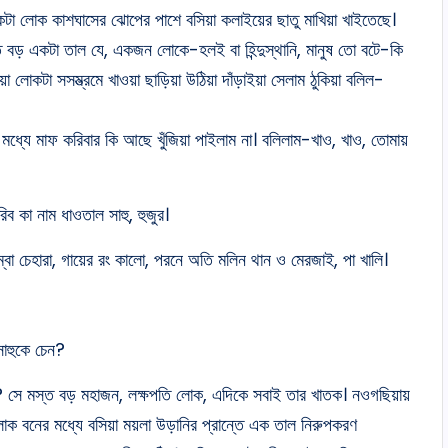
একটা লোক কাশঘাসের ঝোপের পাশে বসিয়া কলাইয়ের ছাতু মাখিয়া খাইতেছে।
ত বড় একটা তাল যে, একজন লোকে-হলই বা হিন্দুস্থানি, মানুষ তো বটে-কি
লোকটা সসম্ভ্রমে খাওয়া ছাড়িয়া উঠিয়া দাঁড়াইয়া সেলাম ঠুকিয়া বলিল-
 মধ্যে মাফ করিবার কি আছে খুঁজিয়া পাইলাম না। বলিলাম-খাও, খাও, তোমায়
ব কা নাম ধাওতাল সাহু, হুজুর।
বা চেহারা, গায়ের রং কালো, পরনে অতি মলিন থান ও মেরজাই, পা খালি।
সাহুকে চেন?
ে? সে মস্ত বড় মহাজন, লক্ষপতি লোক, এদিকে সবাই তার খাতক। নওগছিয়ায়
ি লোক বনের মধ্যে বসিয়া ময়লা উড়ানির প্রান্তে এক তাল নিরুপকরণ