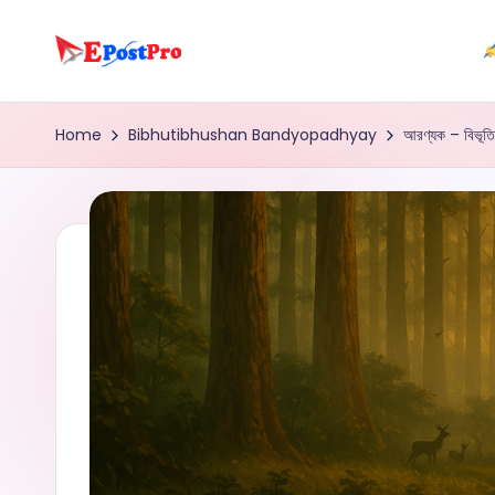
Skip
e
to
content
b
Home
Bibhutibhushan Bandyopadhyay
আরণ্যক – বিভূতিভূ
o
o
k
p
r
o