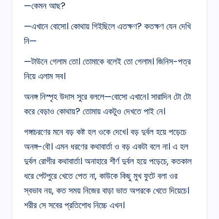
—কেমন আছ?
—এখানে বোসো। কোথায় গিইছিলে এতক্ষণ? কতক্ষণ যেন দেখি
নি—
—টাউনে গেলাম তো। তোমাকে বলেই তো গেলাম। জিনিস-পত্র
নিয়ে এলাম সব।
অনঙ্গ নিস্পৃহ উদাস সুরে বললে—বোসো এখানে। সারাদিন টো টো
করে বেড়াও কোথায়? তোমায় একটুও দেখতে পাই নে।
গঙ্গাচরণের মনে বড় কষ্ট হল ওকে দেখে। বড় দুর্বল হয়ে পড়েচে
অনঙ্গ-বৌ। এমন ধরণের কথাবার্তা ও বড় একটা বলে না। এ হল
দুর্বল রোগীর কথাবার্তা। অনাহারে শীর্ণ দুর্বল হয়ে পড়েচে, কতকাল
ধরে পেটপুরে খেতে পেত না, কাউকে কিছু মুখ ফুটে বলা ওর
স্বভাব নয়, কত সময় নিজের বাড়া ভাত অপরকে খেতে দিয়েচে।
শরীর সে সবের প্রতিশোধ নিচ্চে এখন।