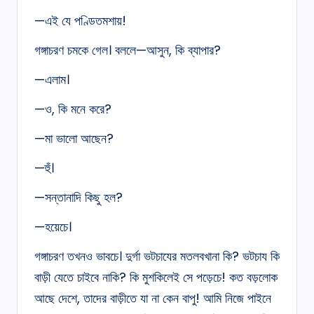
—এই যে পণ্ডিতমশায়!
গঙ্গাচরণ চমকে গেল। বললে—আসুন, কি ব্যাপার?
—এলাম।
—ও, কি মনে করে?
—মা ভালো আছেন?
—হুঁ।
—সন্তানাদি কিছু হল?
—হয়েচে।
গঙ্গাচরণ তখনও ভাবচে। দুর্গা ভটচাযের মতলবখানা কি? ভটচায কি
বাড়ী যেতে চাইবে নাকি? কি মুশকিলেই সে পড়েচে! কত বড়লোক
আছে দেশে, তাদের বাড়ীতে যা না কেন বাপু! আমি নিজে পাইনে