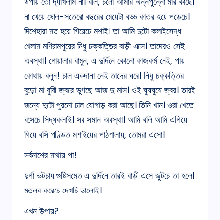
উপায় তো দ্যাখলাম না। বলি, চলো আমার অন্নপুন্নো মার কাছে।
না খেয়ে ষোল-সতেরো বছরের মেয়েটা বড্ড কাতর হয়ে পড়েচে।
দিশেহারা মত হয়ে গিয়েচে মশাই। তা আমি দুটো কলাইসেদ্ধ
খেলাম মণিরামপুরের নিধু চক্কত্তির বাড়ী এসে। তাদেরও সেই
অবস্থা। গোয়ালার বামুন, এ দুর্দিনে কোনো কাজকর্ম নেই, পায়
কোথায় বলুন! চাল একদানা নেই তাদের ঘরে। নিধু চক্কত্তির
বুড়ো মা বুঝি জ্বরে ভুগছে আজ দু মাস। ওই ঘুষঘুষে জ্বর। তারই
জন্যে দুটো পুরনো চাল যোগাড় করা আছে। তিনি খান। ওরা খেতে
বসেচে সিদ্ধকলাই। সব সমান অবস্থা। আমি বলি আমি এগিয়ে
গিয়ে বসি পণ্ডিত মশাইয়ের পাঠশালায়, তোমরা এসো।
সর্বনাশের মাথায় পা!
দুর্গা ভটচায গুষ্টিসমেত এ দুর্দিনে তারই বাড়ী এসে জুটচে তা হলে।
মতলব করেচে দেখচি ভালোই।
এখন উপায়?