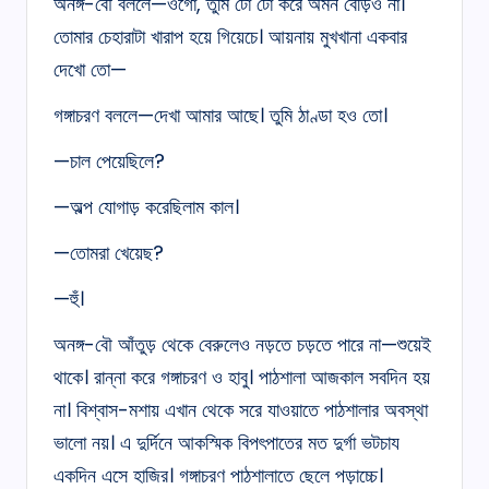
অনঙ্গ-বৌ বললে—ওগো, তুমি টো টো করে অমন বেড়িও না।
তোমার চেহারাটা খারাপ হয়ে গিয়েচে। আয়নায় মুখখানা একবার
দেখো তো—
গঙ্গাচরণ বললে—দেখা আমার আছে। তুমি ঠাণ্ডা হও তো।
—চাল পেয়েছিলে?
—অল্প যোগাড় করেছিলাম কাল।
—তোমরা খেয়েছ?
—হুঁ।
অনঙ্গ-বৌ আঁতুড় থেকে বেরুলেও নড়তে চড়তে পারে না—শুয়েই
থাকে। রান্না করে গঙ্গাচরণ ও হাবু। পাঠশালা আজকাল সবদিন হয়
না। বিশ্বাস-মশায় এখান থেকে সরে যাওয়াতে পাঠশালার অবস্থা
ভালো নয়। এ দুর্দিনে আকস্মিক বিপৎপাতের মত দুর্গা ভটচায
একদিন এসে হাজির। গঙ্গাচরণ পাঠশালাতে ছেলে পড়াচ্চে।