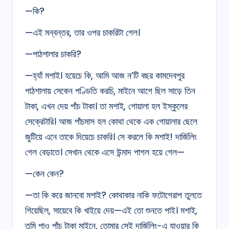
—কি?
—এই মন্বন্তর, তার ওপর চাকরিটা গেল।
—পাঠশালার চাকরি?
—হ্যাঁ মশাই। হয়েচে কি, আমি আজ ন’টি বছর কামদেবপুর
পাঠশালায় সেকেন পণ্ডিতি করচি, মাইনে আগে ছিল সাড়ে তিন
টাকা, এখন দেয় পাঁচ টাকা। তা মশাই, গোয়ালা হল ইস্কুলের
সেক্রেটারি। আজ পাঁচমাস হল কোথা থেকে এক গোয়ালার ছেলে
জুটিয়ে এনে তাকে দিয়েচে চাকরি। সে করলে কি মশাই! দার্জিলিং
গেল বেড়াতে। সেখান থেকে এসে উন্মাদ পাগল হয়ে গেল—
—কেন কেন?
—তা কি করে জানবো মশাই? কোথাকার নাকি ফটোগেরাপ তুলতে
গিয়েছিল, সায়েবে কি খাইয়ে দেয়—এই তো শুনতে পাই। মশাই,
তুমি পাও পাঁচ টাকা মাইনে, তোমার সেই দার্জিলিং-এ যাওয়ার কি