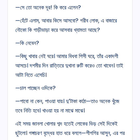
—সে তো অনেক দূর! কি করে এলেন?
—হেঁটে এলাম, আবার কিসে আসবো? গরীব লোক, এ বাজারে
নৌকো কি গাড়ীভাড়া করে আসবার খ্যামতা আছে?
—কি নেবেন?
—কিছু খাবার নেই ঘরে। আমার বিধবা পিসী ঘরে, তাঁর একাদশী
আসচে। দশমীর দিন রাত্তিরে দুখানা রুটি করেও তো খাবেন। তাই
আটা নিতে এসেচি।
—চাল পাচ্ছেন ওদিকে?
—পাবো না কেন, পাওয়া যায়। দু’টাকা কাঠা—তাও অনেক খুঁজে
তবে নিতি হবে। খাওয়া হয় না মাঝে মাঝে।
এই সময় জানলা খোলার শব্দ হতেই লোকের ভিড় সেই দিকেই
ছুটলো। গঙ্গাচরণ বৃদ্ধের হাত ধরে বললে—শীগগির আসুন, এর পর