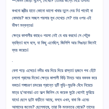
—কেমন জোড়া সন্দেশ, দেখেচ? তোমার জন্যে নিয়ে এলাম।
কখনো স্ত্রীর হাতে কোনো ভালো খাবার তুলে দেয় নি। পাবেই বা
কোথায়? কবে সচ্ছল পয়সার মুখ দেখেচে সে? তার ওপর এই
ভীষণ মন্বন্তর।
ক্ষেত্র কাপালীর কাছেও পয়সা নেই যে ধার করবে। সে পেটুক
ব্যক্তি। বসে বসে, যা কিছু এনেছিল, জিলিপি আর সিঙাড়া কিনেই
ব্যয় করেচে।
.
বেলা পড়ে এসেচে। নদীর ধার দিয়ে দিয়ে রাস্তা। দুজনে পথ হেঁটে
চললো গ্রামের দিকে। ক্ষেত্র কাপালী বিড়ি টানচে আর বকবক করে
বকচে। গঙ্গাচরণ চাদরের প্রান্তে দুটি মুড়ি-মুড়কি বেঁধে নিয়েচে
মাত্র দু’আনার। এত অল্প জিনিস যে কয়েক মুঠো খেলেই ফুরিয়ে
যাবে। ছেলে দুটো বাড়ীতে আছে, বলবে এখন, বাবা কি এনেচ
আমাদের জন্যে? ছেলেমানুষ, তারা কি মন্বন্তর বোঝে? তাদের