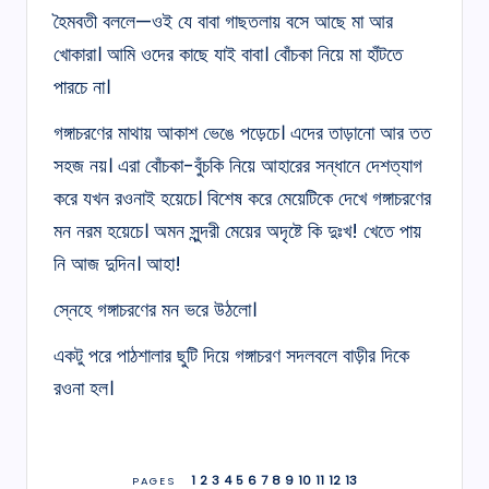
হৈমবতী বললে—ওই যে বাবা গাছতলায় বসে আছে মা আর
খোকারা। আমি ওদের কাছে যাই বাবা। বোঁচকা নিয়ে মা হাঁটতে
পারচে না।
গঙ্গাচরণের মাথায় আকাশ ভেঙে পড়েচে। এদের তাড়ানো আর তত
সহজ নয়। এরা বোঁচকা-বুঁচকি নিয়ে আহারের সন্ধানে দেশত্যাগ
করে যখন রওনাই হয়েচে। বিশেষ করে মেয়েটিকে দেখে গঙ্গাচরণের
মন নরম হয়েচে। অমন সুন্দরী মেয়ের অদৃষ্টে কি দুঃখ! খেতে পায়
নি আজ দুদিন। আহা!
স্নেহে গঙ্গাচরণের মন ভরে উঠলো।
একটু পরে পাঠশালার ছুটি দিয়ে গঙ্গাচরণ সদলবলে বাড়ীর দিকে
রওনা হল।
1
2
3
4
5
6
7
8
9
10
11
12
13
PAGES