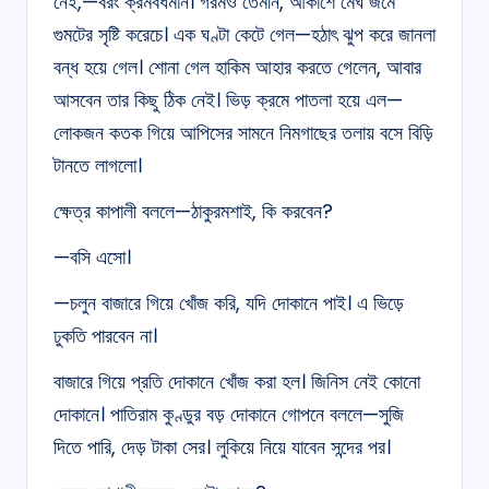
নেই,—বরং ক্রমবর্ধমান। গরমও তেমনি, আকাশে মেঘ জমে
গুমটের সৃষ্টি করেচে। এক ঘণ্টা কেটে গেল—হঠাৎ ঝুপ করে জানলা
বন্ধ হয়ে গেল। শোনা গেল হাকিম আহার করতে গেলেন, আবার
আসবেন তার কিছু ঠিক নেই। ভিড় ক্রমে পাতলা হয়ে এল—
লোকজন কতক গিয়ে আপিসের সামনে নিমগাছের তলায় বসে বিড়ি
টানতে লাগলো।
ক্ষেত্র কাপালী বললে—ঠাকুরমশাই, কি করবেন?
—বসি এসো।
—চলুন বাজারে গিয়ে খোঁজ করি, যদি দোকানে পাই। এ ভিড়ে
ঢুকতি পারবেন না।
বাজারে গিয়ে প্রতি দোকানে খোঁজ করা হল। জিনিস নেই কোনো
দোকানে। পাতিরাম কুণ্ডুর বড় দোকানে গোপনে বললে—সুজি
দিতে পারি, দেড় টাকা সের। লুকিয়ে নিয়ে যাবেন সন্দের পর।