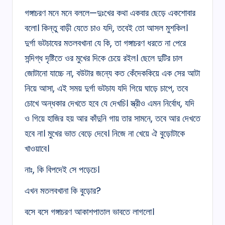
গঙ্গাচরণ মনে মনে বললে—দুঃখের কথা একবার ছেড়ে একশোবার
বলো। কিন্তু বাড়ী যেতে চাও যদি, তবেই তো আসল মুশকিল।
দুর্গা ভটচাযের মতলবখানা যে কি, তা গঙ্গাচরণ ধরতে না পেরে
সন্দিগ্ধ দৃষ্টিতে ওর মুখের দিকে চেয়ে রইল। ছেলে দুটির চাল
জোটানো যাচ্চে না, বউটার জন্যে কত কেঁদেককিয়ে এক সের আটা
নিয়ে আসা, এই সময় দুর্গা ভটচায যদি গিয়ে ঘাড়ে চাপে, তবে
চোখে অন্ধকার দেখতে হবে যে দেখচি। স্ত্রীও এমন নির্বোধ, যদি
ও গিয়ে হাজির হয় আর কাঁদুনি গায় তার সামনে, তবে আর দেখতে
হবে না। মুখের ভাত বেড়ে দেবে। নিজে না খেয়ে ঐ বুড়োটাকে
খাওয়াবে।
নাঃ, কি বিপদেই সে পড়েচে।
এখন মতলবখানা কি বুড়োর?
বসে বসে গঙ্গাচরণ আকাশপাতাল ভাবতে লাগলো।