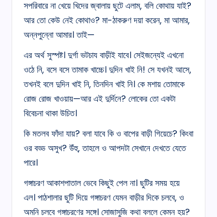
সপরিবারে না খেয়ে খিদের জ্বালায় ছুটে এলাম, বলি কোথায় যাই?
আর তো কেউ নেই কোথাও? মা-ঠাকরুণ দয়া করেন, মা আমার,
অন্নপুন্নো আমার। তাই—
এর অর্থ সুস্পষ্ট। দুর্গা ভটচায বাড়ীই যাবে। সেইজন্যেই এখনো
ওঠে নি, বসে বসে তামাক খাচ্চে। দুদিন খাই নি! সে যখনই আসে,
তখনই বলে দুদিন খাই নি, তিনদিন খাই নি। কে মশায় তোমাকে
রোজ রোজ খাওয়ায়—আর এই দুর্দিনে? লোকের তো একটা
বিবেচনা থাকা উচিত।
কি মতলব ফাঁদা যায়? বলা যাবে কি ও বাপের বাড়ী গিয়েচে? কিংবা
ওর বড্ড অসুখ? উঁহু, তাহলে ও আপদটা সেখানে দেখতে যেতে
পারে।
গঙ্গাচরণ আকাশপাতাল ভেবে কিছুই পেল না। ছুটির সময় হয়ে
এল। পাঠশালার ছুটি দিয়ে গঙ্গাচরণ যেমন বাড়ীর দিকে চলবে, ও
অমনি চলবে গঙ্গাচরণের সঙ্গে। সোজাসুজি কথা বললে কেমন হয়?