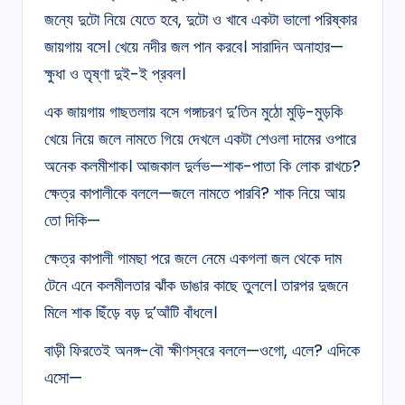
জন্যে দুটো নিয়ে যেতে হবে, দুটো ও খাবে একটা ভালো পরিষ্কার
জায়গায় বসে। খেয়ে নদীর জল পান করবে। সারাদিন অনাহার—
ক্ষুধা ও তৃষ্ণা দুই-ই প্রবল।
এক জায়গায় গাছতলায় বসে গঙ্গাচরণ দু’তিন মুঠো মুড়ি-মুড়কি
খেয়ে নিয়ে জলে নামতে গিয়ে দেখলে একটা শেওলা দামের ওপারে
অনেক কলমীশাক। আজকাল দুর্লভ—শাক-পাতা কি লোক রাখচে?
ক্ষেত্র কাপালীকে বললে—জলে নামতে পারবি? শাক নিয়ে আয়
তো দিকি—
ক্ষেত্র কাপালী গামছা পরে জলে নেমে একগলা জল থেকে দাম
টেনে এনে কলমীলতার ঝাঁক ডাঙার কাছে তুললে। তারপর দুজনে
মিলে শাক ছিঁড়ে বড় দু’আঁটি বাঁধলে।
বাড়ী ফিরতেই অনঙ্গ-বৌ ক্ষীণস্বরে বললে—ওগো, এলে? এদিকে
এসো—