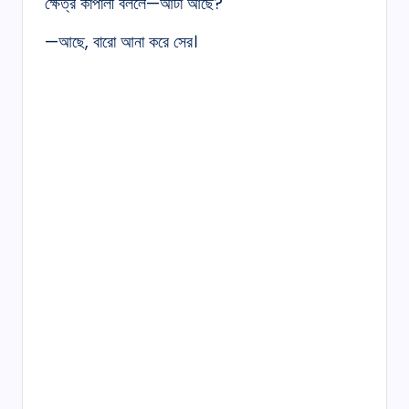
ক্ষেত্র কাপালী বললে—আটা আছে?
—আছে, বারো আনা করে সের।