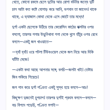
খেতে, কোনো রকমে ছেলে দুটোর আর রোগা বউটার জন্যে দুটি
চাল আটা কত কষ্টে যোগাড় করে আনি, ভগবান তা জানেন। থাকে
থাকে, এ ভ্যাজাল কোথা থেকে এসে জোটে তার মধ্যে!
দুর্গা একটা ছেলেকে উঠিয়ে তার কেরোসিন কাঠের বাক্সটার ওপর
বসলো, তারপর গলার উড়ুনিখানা গলা থেকে খুলে হাঁটুর ওপর রেখে
বললে—একটু জল খাওয়াতে—
—হ্যাঁ হ্যাঁ। ওরে পটলা টিউবওয়েল থেকে জল নিয়ে আয় দিকি
ঘটিটা মেজে।
—একটা কথা আছে আপনার সঙ্গে, বলচি—জলটা খাই। তেষ্টায়
জিব শুকিয়ে গিয়েচে।
জল পান করে দুর্গা পণ্ডিত একটু সুস্থ হয়ে বললে—আঃ!
কিছুক্ষণ দুজনেই চুপচাপ। তারপর দুর্গাই প্রথম বললে—বললে—
বড় বিপদে পড়েচি, পণ্ডিত মশাই—