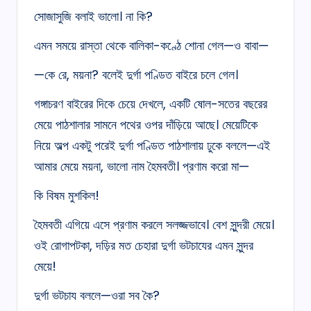
সোজাসুজি বলাই ভালো। না কি?
এমন সময়ে রাস্তা থেকে বালিকা-কণ্ঠে শোনা গেল—ও বাবা—
—কে রে, ময়না? বলেই দুর্গা পণ্ডিত বাইরে চলে গেল।
গঙ্গাচরণ বাইরের দিকে চেয়ে দেখলে, একটি ষোল-সতের বছরের
মেয়ে পাঠশালার সামনে পথের ওপর দাঁড়িয়ে আছে। মেয়েটিকে
নিয়ে অল্প একটু পরেই দুর্গা পণ্ডিত পাঠশালায় ঢুকে বললে—এই
আমার মেয়ে ময়না, ভালো নাম হৈমবতী। প্রণাম করো মা—
কি বিষম মুশকিল!
হৈমবতী এগিয়ে এসে প্রণাম করলে সলজ্জভাবে। বেশ সুন্দরী মেয়ে।
ওই রোগাপটকা, দড়ির মত চেহারা দুর্গা ভটচাযের এমন সুন্দর
মেয়ে!
দুর্গা ভটচায বললে—ওরা সব কৈ?