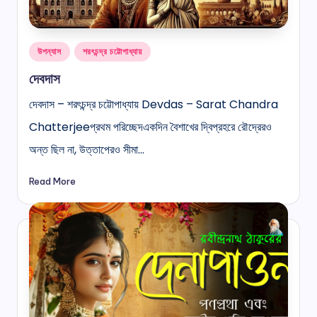
Posted
উপন্যাস
শরৎচন্দ্র চট্টোপাধ্যায়
in
দেবদাস
দেবদাস – শরৎচন্দ্র চট্টোপাধ্যায় Devdas – Sarat Chandra
Chatterjeeপ্রথম পরিচ্ছেদএকদিন বৈশাখের দ্বিপ্রহরে রৌদ্রেরও
অন্ত ছিল না, উত্তাপেরও সীমা…
Read More