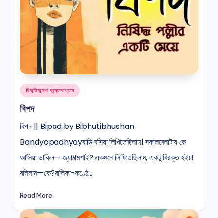
Posted
বিভূতিভূষণ বন্দ্যোপাধ্যায়
in
বিপদ
বিপদ || Bipad by Bibhutibhushan
Bandyopadhyayবাড়ি বসিয়া লিখিতেছিলাম। সকালবেলাটায় কে
আসিয়া ডাকিল— জ্যাঠামশাই?.একমনে লিখিতেছিলাম, একটু বিরক্ত হইয়া
বলিলাম—কে?বালিকা-কণ্ঠে…
Read More