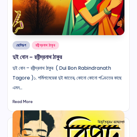
Posted
ছোটগল্প
রবীন্দ্রনাথ ঠাকুর
in
দুই বোন – রবীন্দ্রনাথ ঠাকুর
দুই বোন – রবীন্দ্রনাথ ঠাকুর ( Dui Bon Rabindranath
Tagore )১. শর্মিলামেয়েরা দুই জাতের, কোনো কোনো পণ্ডিতের কাছে
এমন…
Read More