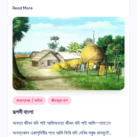
Read More
Posted
কাব্যগ্রন্থ / কবিতা
জীবনানন্দ দাশ
in
রূপসী বাংলা
অনন্ত জীবন যদি পাই আমিঅনন্ত জীবন যদি পাই আমি—তাহ’লে
অনন্তকাল একাপৃথিবীর পথে আমি ফিরি যদি দেখিব সবুজ ঘাসফুটে…