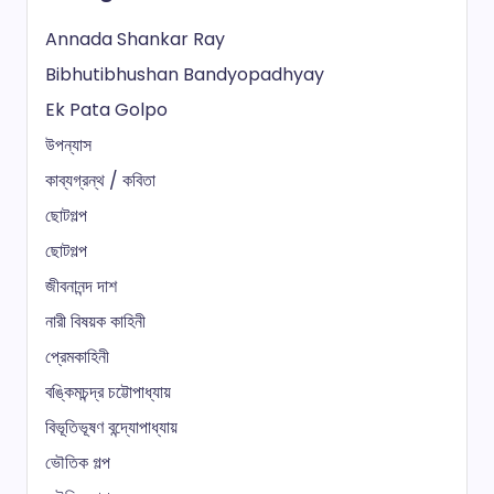
Annada Shankar Ray
Bibhutibhushan Bandyopadhyay
Ek Pata Golpo
উপন্যাস
কাব্যগ্রন্থ / কবিতা
ছোটগল্প
ছোটগল্প
জীবনানন্দ দাশ
নারী বিষয়ক কাহিনী
প্রেমকাহিনী
বঙ্কিমচন্দ্র চট্টোপাধ্যায়
বিভূতিভূষণ বন্দ্যোপাধ্যায়
ভৌতিক গল্প