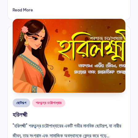
Read More
Posted
ছোটগল্প
শরৎচন্দ্র চট্টোপাধ্যায়
in
হরিলক্ষ্মী
"হরিলক্ষ্মী" শরৎচন্দ্র চট্টোপাধ্যায়ের একটি গভীর মানবিক ছোটগল্প, যা নারীর
জীবন, তার সংগ্রাম এবং সামাজিক অবস্থানকে কেন্দ্র করে গড়ে…