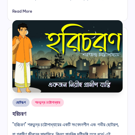
Read More
Posted
ছোটগল্প
শরৎচন্দ্র চট্টোপাধ্যায়
in
হরিচরণ
"হরিচরণ" শরৎচন্দ্র চট্টোপাধ্যায়ের একটি সংবেদনশীল এবং গভীর ছোটগল্প,
যা গ্রামীণ জীবনের সাদাসিধে, কিন্তু মানবিক দৃষ্টিভঙ্গি তুলে ধরে। এই…